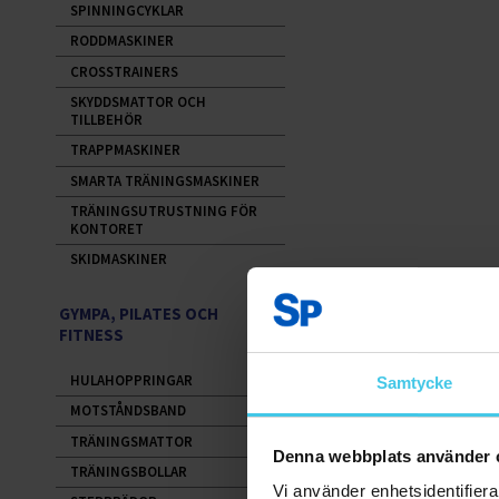
SPINNINGCYKLAR
RODDMASKINER
CROSSTRAINERS
SKYDDSMATTOR OCH
TILLBEHÖR
TRAPPMASKINER
SMARTA TRÄNINGSMASKINER
TRÄNINGSUTRUSTNING FÖR
KONTORET
SKIDMASKINER
GYMPA, PILATES OCH
FITNESS
HULAHOPPRINGAR
Samtycke
MOTSTÅNDSBAND
TRÄNINGSMATTOR
Denna webbplats använder 
TRÄNINGSBOLLAR
Vi använder enhetsidentifierar