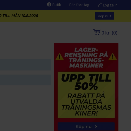
Butik
För företag
Logga in
 TILL MÅN 10.8.2026
Köp nu
0 kr
(
0
)