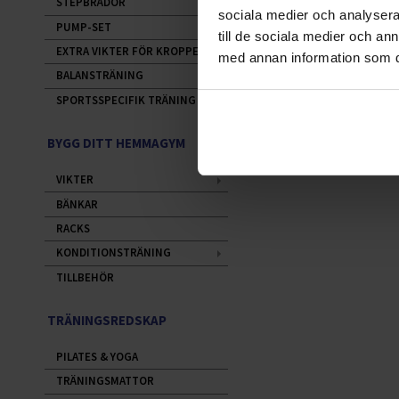
STEPBRÄDOR
sociala medier och analysera 
PUMP-SET
till de sociala medier och a
EXTRA VIKTER FÖR KROPPEN
med annan information som du 
BALANSTRÄNING
SPORTSSPECIFIK TRÄNING
BYGG DITT HEMMAGYM
VIKTER
BÄNKAR
RACKS
KONDITIONSTRÄNING
TILLBEHÖR
TRÄNINGSREDSKAP
PILATES & YOGA
TRÄNINGSMATTOR