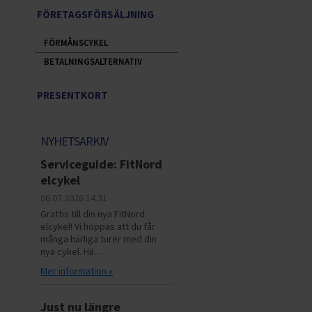
FÖRETAGSFÖRSÄLJNING
FÖRMÅNSCYKEL
BETALNINGSALTERNATIV
PRESENTKORT
NYHETSARKIV
Serviceguide: FitNord
elcykel
06.07.2026
14.31
Grattis till din nya FitNord
elcykel! Vi hoppas att du får
många härliga turer med din
nya cykel. Hä…
Mer information »
Just nu längre