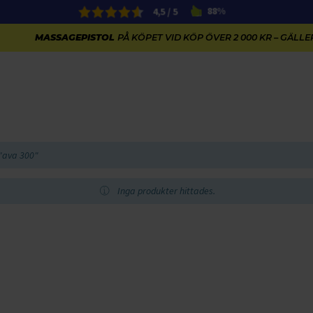
4,5 / 5
88%
MASSAGEPISTOL
PÅ KÖPET VID KÖP ÖVER 2 000 KR – GÄLLER
"ava 300"
Inga produkter hittades.