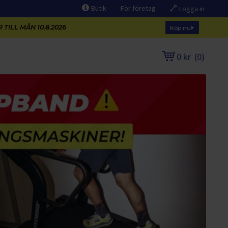
Butik
För företag
Logga in
 TILL MÅN 10.8.2026
Köp nu
0 kr
(
0
)