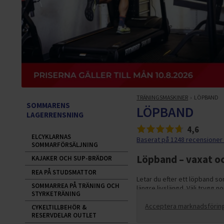
TRÄNINGSMASKINER
LÖPBAND
SOMMARENS
LÖPBAND
LAGERRENSNING
4,6
ELCYKLARNAS
Baserat på 1248 recensioner
SOMMARFÖRSÄLJNING
Löpband – vaxat oc
KAJAKER OCH SUP-BRÄDOR
REA PÅ STUDSMATTOR
Letar du efter ett löpband so
SOMMARREA PÅ TRÄNING OCH
längre livslängd. Välj trygg 
STYRKETRÄNING
Acceptera marknadsförings
CYKELTILLBEHÖR &
RESERVDELAR OUTLET