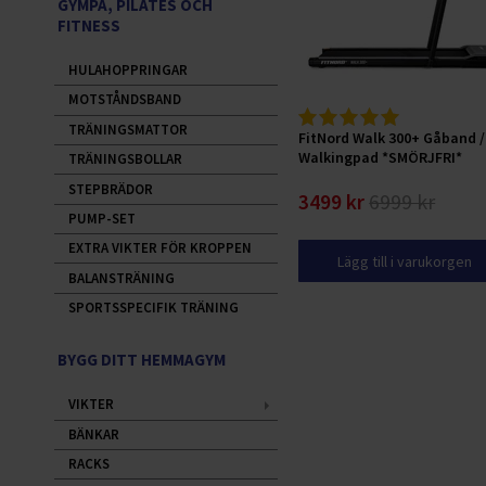
GYMPA, PILATES OCH
FITNESS
HULAHOPPRINGAR
MOTSTÅNDSBAND
TRÄNINGSMATTOR
FitNord Walk 300+ Gåband /
Walkingpad *SMÖRJFRI*
TRÄNINGSBOLLAR
STEPBRÄDOR
3499 kr
6999 kr
PUMP-SET
EXTRA VIKTER FÖR KROPPEN
Lägg till i varukorgen
BALANSTRÄNING
SPORTSSPECIFIK TRÄNING
BYGG DITT HEMMAGYM
VIKTER
BÄNKAR
RACKS