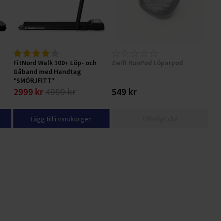
FitNord Walk 100+ Löp- och
Zwift RunPod Löparpod
Gåband med Handtag
*SMÖRJFITT*
2999 kr
4999 kr
549 kr
Lägg till i varukorgen
Tillfälligt slut