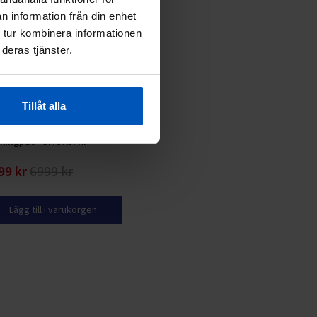
n information från din enhet
 tur kombinera informationen
deras tjänster.
Tillåt alla
Nord Walk 300 Gåband /
kingpad *SMÖRJFRI*
99 kr
6999 kr
Lägg till i varukorgen