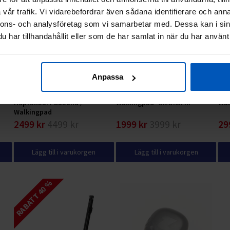
vår trafik. Vi vidarebefordrar även sådana identifierare och anna
nnons- och analysföretag som vi samarbetar med. Dessa kan i sin
har tillhandahållit eller som de har samlat in när du har använt 
Anpassa
FitNord SlimWalk One
FitNord Walk 100 Gåband /
Fit
Hopfällbart Gåband /
Walkingpad *SMÖRJFRI*
Wal
Walkingpad
2499 kr
4499 kr
1999 kr
3999 kr
29
Lägg till i varukorgen
Lägg till i varukorgen
RABATT 40 %