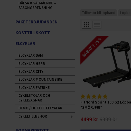
HÄLSA & VÄLMÅENDE –
SÄSONGSRENSNING
Tillbehör till löpband
Löpban
PAKETERBJUDANDEN
KOSTTILLSKOTT
RABATT 35 %
ELCYKLAR
ELCYKLAR DAM
ELCYKLAR HERR
ELCYKLAR CITY
ELCYKLAR MOUNTAINBIKE
ELCYKLAR FATBIKE
CYKELSTOLAR OCH
CYKELVAGNAR
FitNord Sprint 100 G2 Löpb
*SMÖRJFRI*
DEMO / OUTLET ELCYKLAR
CYKELTILLBEHÖR
4499 kr
6999 kr
SOMMARIDROTT