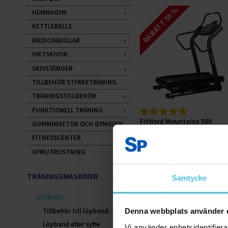
RABATT 55 %
HEMMAGYM
KETTLEBELLS
MEDICINBOLLAR
VIKTSKIVOR
SKIVSTÄNGER
TILLBEHÖR STYRKETRÄNING
TRÄNINGSTILLBEHÖR
FUNKTIONELL TRÄNING
FitNord Mountains 500
GUMMIMATTOR OCH GYMGOLV
Löpband *SMÖRJFRI*
FITNESSCENTER
8999 kr
19999 kr
GYMUTRUSTNING
TRÄNINGSMASKINER
Samtycke
Lägg till i varukorgen
LÖPBAND
Tillbehör till löpband
Denna webbplats använder 
Löpband efter syfte
Vi använder enhetsidentifierar