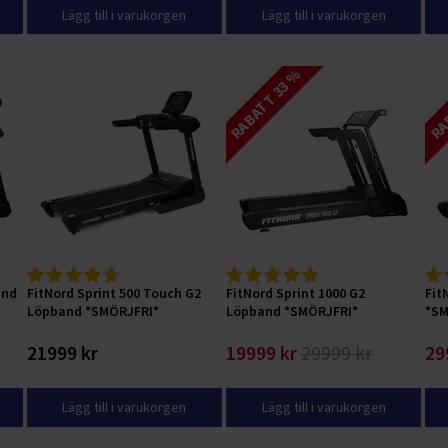
Lägg till i varukorgen
Lägg till i varukorgen
RABATT 33 %
RAB
and
FitNord Sprint 500 Touch G2
FitNord Sprint 1000 G2
Fit
Löpband *SMÖRJFRI*
Löpband *SMÖRJFRI*
*SM
21999 kr
19999 kr
29999 kr
29
Lägg till i varukorgen
Lägg till i varukorgen