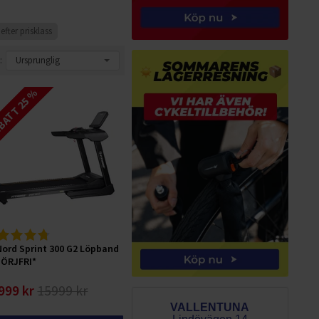
fter prisklass
:
ATT 25 %
Nord Sprint 300 G2 Löpband
ÖRJFRI*
999 kr
15999 kr
VALLENTUNA