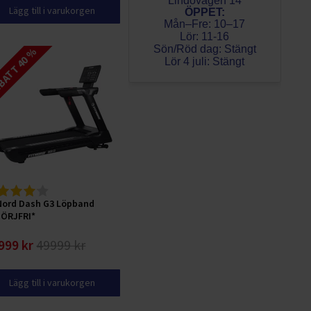
Lindövägen 14
Lägg till i varukorgen
ÖPPET:
Mån–Fre: 10–17
Lör: 11-16
Sön/Röd dag: Stängt
ATT 40 %
Lör 4 juli: Stängt
Nord Dash G3 Löpband
ÖRJFRI*
999 kr
49999 kr
Lägg till i varukorgen