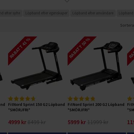
d efter syfte
Löpband efter egenskaper
Löpband efter användare
Löpband e
Sortera
RABATT 41 %
RABATT 50 %
RAB
and
FitNord Sprint 150 G2 Löpband
FitNord Sprint 200 G2 Löpband
Fit
*SMÖRJFRI*
*SMÖRJFRI*
*SM
4999 kr
8499 kr
5999 kr
11999 kr
11