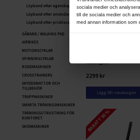
Löpband efter egenskaper
sociala medier och analysera 
Löpband efter användare
till de sociala medier och a
med annan information som du 
Löpband efter prisklass
GÅBAND / WALKING PAD
AIRBIKES
MOTIONSCYKLAR
FitNord Go W5 Gåband /
SPINNINGCYKLAR
Walkingpad
RODDMASKINER
2299 kr
CROSSTRAINERS
SKYDDSMATTOR OCH
TILLBEHÖR
Lägg till i varukorgen
TRAPPMASKINER
SMARTA TRÄNINGSMASKINER
RABATT 50 %
TRÄNINGSUTRUSTNING FÖR
KONTORET
SKIDMASKINER