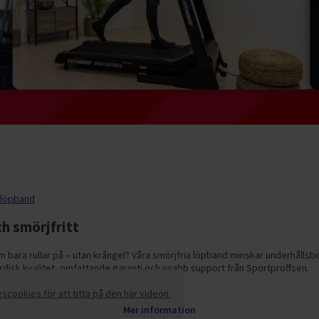
 löpband
h smörjfritt
m bara rullar på – utan krångel? Våra smörjfria löpband minskar underhålls
nordisk kvalitet, omfattande garanti och snabb support från Sportproffsen.
cookies för att titta på den här videon.
Mer information