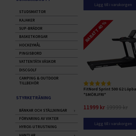
Lägg till i varukorgen
STUDSMATTOR
KAJAKER
RABATT 40 %
SUP-BRÄDOR
BASKETKORGAR
HOCKEYMÅL
PINGISBORD
VATTENTÄTA VÄSKOR
DISCGOLF
CAMPING & OUTDOOR
TILLBEHÖR
FitNord Sprint 500 G2 Löpb
*SMÖRJFRI*
STYRKETRÄNING
11999 kr
19999 kr
BÄNKAR OCH STÄLLNINGAR
FÖRVARING AV VIKTER
Lägg till i varukorgen
HYROX-UTRUSTNING
HANTLAR