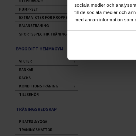
STEPBRÄDOR
sociala medier och analysera 
PUMP-SET
till de sociala medier och a
EXTRA VIKTER FÖR KROPPEN
med annan information som du 
BALANSTRÄNING
SPORTSSPECIFIK TRÄNING
BYGG DITT HEMMAGYM
VIKTER
BÄNKAR
RACKS
KONDITIONSTRÄNING
TILLBEHÖR
TRÄNINGSREDSKAP
PILATES & YOGA
TRÄNINGSMATTOR