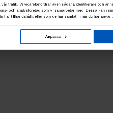
E-postadress
vår trafik. Vi vidarebefordrar även sådana identifierare och anna
Förnamn
nnons- och analysföretag som vi samarbetar med. Dessa kan i sin
har tillhandahållit eller som de har samlat in när du har använt 
Jag samtycker till lagring av mina personuppgifter.
Anpassa