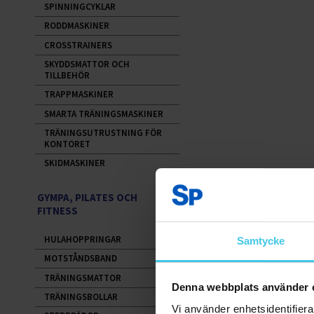
SPINNINGCYKLAR
RODDMASKINER
CROSSTRAINERS
SKYDDSMATTOR OCH
TILLBEHÖR
TRAPPMASKINER
SMARTA TRÄNINGSMASKINER
TRÄNINGSUTRUSTNING FÖR
KONTORET
SKIDMASKINER
GYMPA, PILATES OCH
FITNESS
HULAHOPPRINGAR
Samtycke
MOTSTÅNDSBAND
TRÄNINGSMATTOR
Denna webbplats använder 
TRÄNINGSBOLLAR
Vi använder enhetsidentifierar