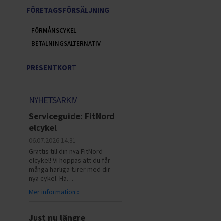
FÖRETAGSFÖRSÄLJNING
FÖRMÅNSCYKEL
BETALNINGSALTERNATIV
PRESENTKORT
NYHETSARKIV
Serviceguide: FitNord
elcykel
06.07.2026
14.31
Grattis till din nya FitNord
elcykel! Vi hoppas att du får
många härliga turer med din
nya cykel. Hä…
Mer information »
Just nu längre