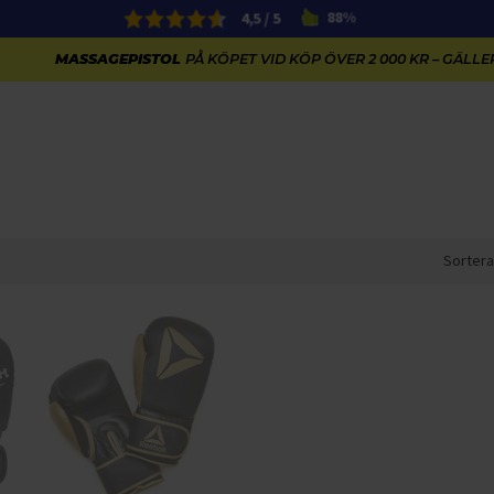
4,5 / 5
88%
MASSAGEPISTOL
PÅ KÖPET VID KÖP ÖVER 2 000 KR – GÄLLER
Sortera