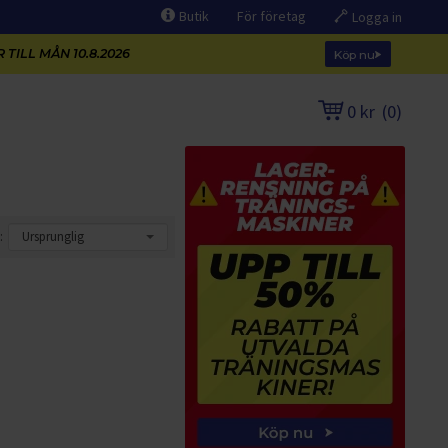
Butik
För företag
Logga in
 TILL MÅN 10.8.2026
Köp nu
0 kr
(
0
)
: