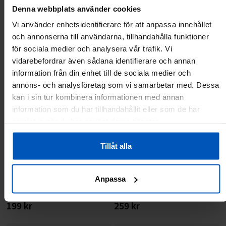
199 kr
259 kr
Denna webbplats använder cookies
Vi använder enhetsidentifierare för att anpassa innehållet
Tillfälligt slut
Tillfälligt slut
och annonserna till användarna, tillhandahålla funktioner
för sociala medier och analysera vår trafik. Vi
vidarebefordrar även sådana identifierare och annan
information från din enhet till de sociala medier och
annons- och analysföretag som vi samarbetar med. Dessa
kan i sin tur kombinera informationen med annan
information som du har tillhandahållit eller som de har
samlat in när du har använt deras tjänster.
Tillåt alla
FitNord Yogamatta, Rosa
FitNord Kork Yogamatta, Rosa
Anpassa
199 kr
259 kr