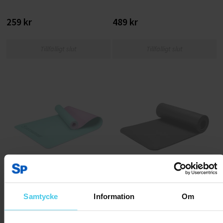
259 kr
489 kr
Tillfälligt slut
Tillfälligt slut
FitNord Yogamatta, Turkos
FitNord NBR Yogamatta
Samtycke
Information
Om