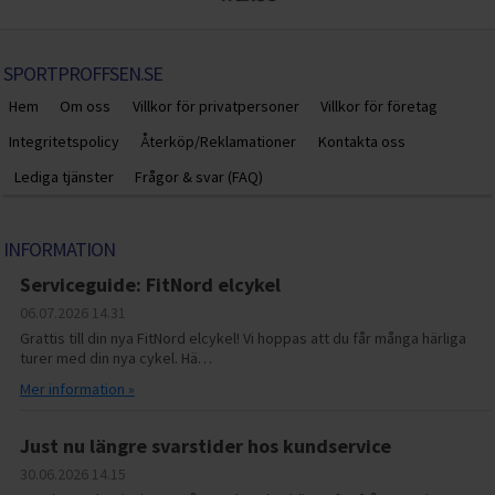
SPORTPROFFSEN.SE
Hem
Om oss
Villkor för privatpersoner
Villkor för företag
Integritetspolicy
Återköp/Reklamationer
Kontakta oss
Lediga tjänster
Frågor & svar (FAQ)
INFORMATION
Serviceguide: FitNord elcykel
06.07.2026
14.31
Grattis till din nya FitNord elcykel! Vi hoppas att du får många härliga
turer med din nya cykel. Hä…
Mer information »
Just nu längre svarstider hos kundservice
30.06.2026
14.15