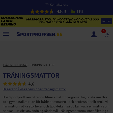
Kontakta oss
4,5 / 5
88%
MASSAGEPISTOL
PÅ KÖPET VID KÖP ÖVER 2 000
Köp nu
KR – GÄLLER TILL MÅN 10.8.2026
0
PRODUKTER
SOMMARENS LAGERRENSNING
ELCYKLARNAS SOMMARFÖRSÄLJNING
TRÄNINGSREDSKAP
TRÄNINGSMATTOR
Paketerbjudanden
KAJAKER OCH SUP-BRÄDOR
TRÄNINGSMATTOR
KOSTTILLSKOTT
REA PÅ STUDSMATTOR
4,6
ELCYKLAR
SOMMARREA PÅ TRÄNING OCH STYRKETRÄNING
Baserat på 44 recensioner träningsmattor
ELCYKLAR DAM
SOMMARIDROTT
CYKELTILLBEHÖR & RESERVDELAR OUTLET
Hos Sportproffsen hittar du fitnessmattor, yogamattor, pilatesmattor
ELCYKLAR HERR
STUDSMATTOR
och gymnastikmattor för både hemmabruk och professionellt bruk. Vi
STYRKETRÄNING
HÄLSA & VÄLMÅENDE – SÄSONGSRENSNING
har mattor i olika storlekar och tjocklekar, så du kan välja en matta som
ELCYKLAR CITY
KAJAKER
BÄNKAR OCH STÄLLNINGAR
TRÄNINGSMASKINER
passar just ditt användningsändamål. Träningsmattorna innehåller inga