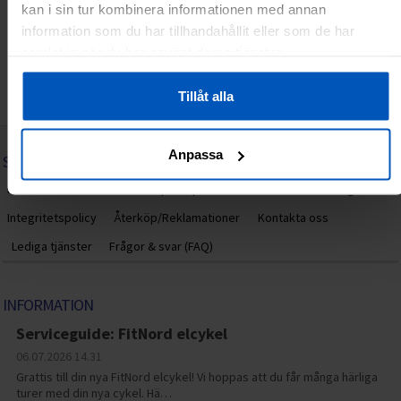
kan i sin tur kombinera informationen med annan
information som du har tillhandahållit eller som de har
samlat in när du har använt deras tjänster.
Tillåt alla
Anpassa
SPORTPROFFSEN.SE
Hem
Om oss
Villkor för privatpersoner
Villkor för företag
Integritetspolicy
Återköp/Reklamationer
Kontakta oss
Lediga tjänster
Frågor & svar (FAQ)
INFORMATION
Serviceguide: FitNord elcykel
06.07.2026
14.31
Grattis till din nya FitNord elcykel! Vi hoppas att du får många härliga
turer med din nya cykel. Hä…