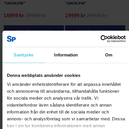
*SMÖRJFRI*
*SMÖRJFRI*
16999 kr
29999 kr
19999 kr
29999 kr
Lägg till i varukorgen
Lägg till i varukorgen
RABATT 40 %
Samtycke
Information
Om
Denna webbplats använder cookies
Vi använder enhetsidentifierare för att anpassa innehållet
och annonserna till användarna, tillhandahålla funktioner
för sociala medier och analysera vår trafik. Vi
vidarebefordrar även sådana identifierare och annan
information från din enhet till de sociala medier och
FitNord Dash G3 Löpband
FitNord Sprint 500 Touch G2
annons- och analysföretag som vi samarbetar med. Dessa
*SMÖRJFRI*
Löpband *SMÖRJFRI*
kan i sin tur kombinera informationen med annan