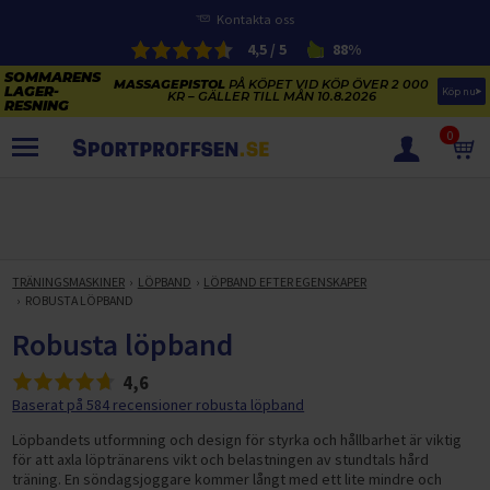
Kontakta oss
4,5 / 5
88%
MASSAGEPISTOL
PÅ KÖPET VID KÖP ÖVER 2 000
Köp nu
KR – GÄLLER TILL MÅN 10.8.2026
0
PRODUKTER
SOMMARENS LAGERRENSNING
ELCYKLARNAS SOMMARFÖRSÄLJNING
TRÄNINGSMASKINER
LÖPBAND
LÖPBAND EFTER EGENSKAPER
Paketerbjudanden
ROBUSTA LÖPBAND
KAJAKER OCH SUP-BRÄDOR
KOSTTILLSKOTT
Robusta löpband
REA PÅ STUDSMATTOR
ELCYKLAR
4,6
SOMMARREA PÅ TRÄNING OCH STYRKETRÄNING
ELCYKLAR DAM
SOMMARIDROTT
Baserat på 584 recensioner robusta löpband
CYKELTILLBEHÖR & RESERVDELAR OUTLET
ELCYKLAR HERR
STUDSMATTOR
Löpbandets utformning och design för styrka och hållbarhet är viktig
STYRKETRÄNING
HÄLSA & VÄLMÅENDE – SÄSONGSRENSNING
för att axla löptränarens vikt och belastningen av stundtals hård
ELCYKLAR CITY
KAJAKER
BÄNKAR OCH STÄLLNINGAR
träning.
En söndagsjoggare kommer långt med ett lite mindre och
TRÄNINGSMASKINER