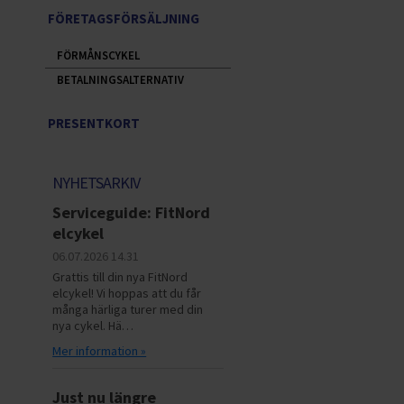
FÖRETAGSFÖRSÄLJNING
FÖRMÅNSCYKEL
BETALNINGSALTERNATIV
PRESENTKORT
NYHETSARKIV
Serviceguide: FitNord
elcykel
06.07.2026
14.31
Grattis till din nya FitNord
elcykel! Vi hoppas att du får
många härliga turer med din
nya cykel. Hä…
Mer information »
Just nu längre