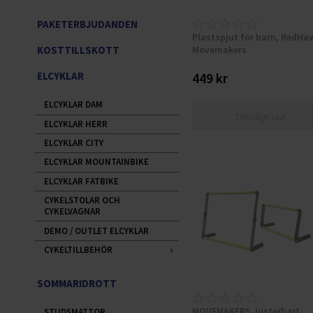
PAKETERBJUDANDEN
Plastspjut för barn, RedHa
Movemakers
KOSTTILLSKOTT
ELCYKLAR
449 kr
ELCYKLAR DAM
Tillfälligt slut
ELCYKLAR HERR
ELCYKLAR CITY
ELCYKLAR MOUNTAINBIKE
ELCYKLAR FATBIKE
CYKELSTOLAR OCH
CYKELVAGNAR
DEMO / OUTLET ELCYKLAR
CYKELTILLBEHÖR
SOMMARIDROTT
MOVEMAKERS Justerbart
STUDSMATTOR