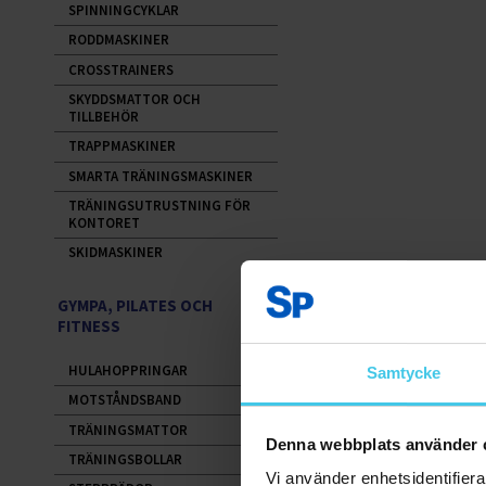
SPINNINGCYKLAR
RODDMASKINER
CROSSTRAINERS
SKYDDSMATTOR OCH
TILLBEHÖR
TRAPPMASKINER
SMARTA TRÄNINGSMASKINER
TRÄNINGSUTRUSTNING FÖR
KONTORET
SKIDMASKINER
GYMPA, PILATES OCH
FITNESS
HULAHOPPRINGAR
Samtycke
MOTSTÅNDSBAND
TRÄNINGSMATTOR
Denna webbplats använder 
TRÄNINGSBOLLAR
Vi använder enhetsidentifierar