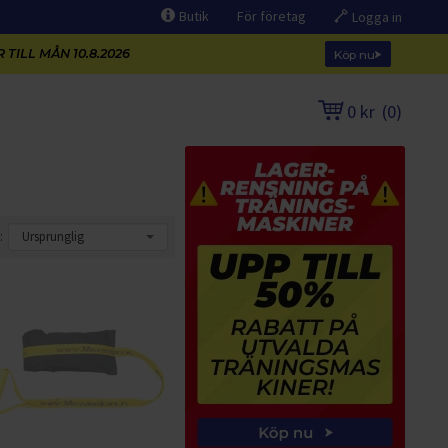
Butik
För företag
Logga in
 TILL MÅN 10.8.2026
Köp nu
0 kr
(
0
)
: