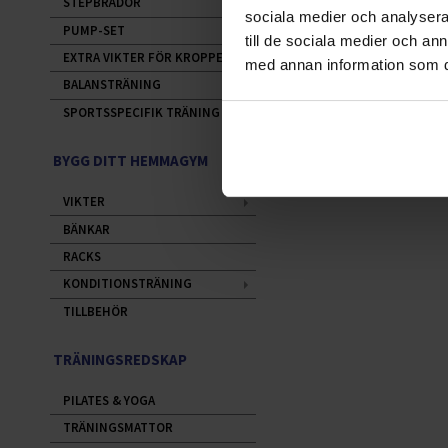
STEPBRÄDOR
sociala medier och analysera 
PUMP-SET
till de sociala medier och a
EXTRA VIKTER FÖR KROPPEN
med annan information som du 
BALANSTRÄNING
SPORTSSPECIFIK TRÄNING
BYGG DITT HEMMAGYM
VIKTER
BÄNKAR
RACKS
KONDITIONSTRÄNING
TILLBEHÖR
TRÄNINGSREDSKAP
PILATES & YOGA
TRÄNINGSMATTOR