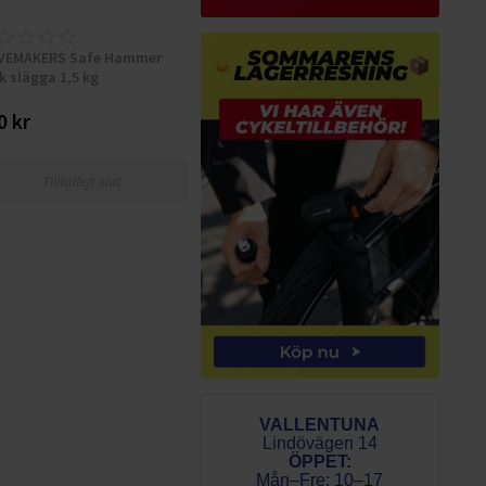
VEMAKERS Safe Hammer
k slägga 1,5 kg
0 kr
Tillfälligt slut
VALLENTUNA
Lindövägen 14
ÖPPET:
Mån–Fre: 10–17