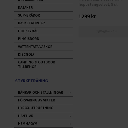
hoppstängselset, 5 st
KAJAKER
1299 kr
SUP-BRÄDOR
BASKETKORGAR
HOCKEYMÅL
Tillfälligt slut
PINGISBORD
VATTENTÄTA VÄSKOR
DISCGOLF
CAMPING & OUTDOOR
TILLBEHÖR
STYRKETRÄNING
BÄNKAR OCH STÄLLNINGAR
FÖRVARING AV VIKTER
HYROX-UTRUSTNING
HANTLAR
HEMMAGYM