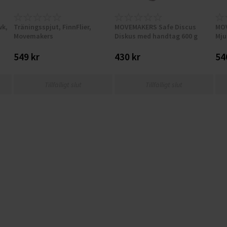
wk,
Träningsspjut, FinnFlier,
MOVEMAKERS Safe Discus
MO
Movemakers
Diskus med handtag 600 g
Mju
549 kr
430 kr
54
Tillfälligt slut
Tillfälligt slut