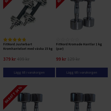
FitNord Justerbart
FitNord Kromade Hantlar 1 kg
Kromhantelset med väska 15 kg
(par)
379 kr
499 kr
99 kr
129 kr
Lägg till i varukorgen
Lägg till i varukorgen
RABATT 34 %