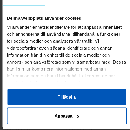
FitNord Kromade Hantlar 8 kg
FitNord Justerbart
Denna webbplats använder cookies
(par)
Kromhantelset 15 kg
Vi använder enhetsidentifierare för att anpassa innehållet
619 kr
849 kr
599 kr
och annonserna till användarna, tillhandahålla funktioner
för sociala medier och analysera vår trafik. Vi
vidarebefordrar även sådana identifierare och annan
Lägg till i varukorgen
Tillfälligt slut
information från din enhet till de sociala medier och
annons- och analysföretag som vi samarbetar med. Dessa
kan i sin tur kombinera informationen med annan
information som du har tillhandahållit eller som de har
samlat in när du har använt deras tjänster.
Tillåt alla
Anpassa