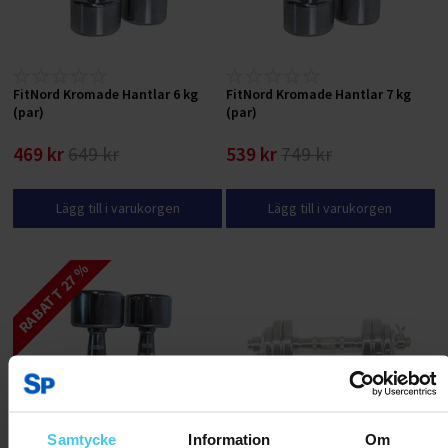
FitNord Kromade Hantlar 6 kg
FitNord Kromade Hantlar 7 kg
(par)
(par)
469 kr
649 kr
539 kr
749 kr
Lägg till i varukorgen
Lägg till i varukorgen
RABATT 27 %
Samtycke
Information
Om