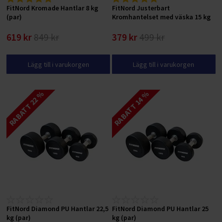
FitNord Kromade Hantlar 8 kg
FitNord Justerbart
(par)
Kromhantelset med väska 15 kg
619 kr
849 kr
379 kr
499 kr
Lägg till i varukorgen
Lägg till i varukorgen
RABATT 22 %
RABATT 14 %
FitNord Diamond PU Hantlar 22,5
FitNord Diamond PU Hantlar 25
kg (par)
kg (par)