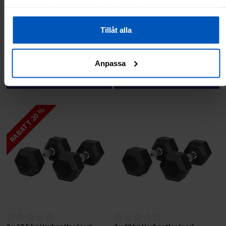
samlat in när du har använt deras tjänster.
2 x 7 kg Hexhantlar (par), FitNord
2 x 9 kg Hexhantlar (par), FitNord
Tillåt alla
599 kr
799 kr
Anpassa
Lägg till i varukorgen
Lägg till i varukorgen
RABATT 20 %