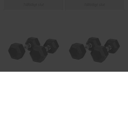
Tillfälligt slut
Tillfälligt slut
2 x 27,5 kg Hexhantlar (par),
2 x 32,5 kg Hexhantlar (par),
FitNord
FitNord
1849 kr
2199 kr
Tillfälligt slut
Tillfälligt slut