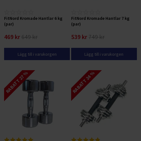
FitNord Kromade Hantlar 6 kg
FitNord Kromade Hantlar 7 kg
(par)
(par)
469 kr
649 kr
539 kr
749 kr
Lägg till i varukorgen
Lägg till i varukorgen
RABATT 27 %
RABATT 24 %