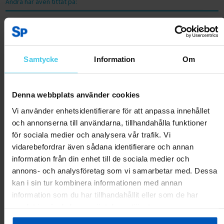
Andra har även tittat på:
RABATT 21 %
RABATT 25 %
Samtycke
Information
Om
Denna webbplats använder cookies
Vi använder enhetsidentifierare för att anpassa innehållet
och annonserna till användarna, tillhandahålla funktioner
för sociala medier och analysera vår trafik. Vi
FitNord Diamond PU Hantlar 46
FitNord Diamond PU Hantlar 40
vidarebefordrar även sådana identifierare och annan
kg (par)
kg (par)
information från din enhet till de sociala medier och
3599 kr
4599 kr
2999 kr
3999 kr
annons- och analysföretag som vi samarbetar med. Dessa
kan i sin tur kombinera informationen med annan
information som du har tillhandahållit eller som de har
Lägg till i varukorgen
Lägg till i varukorgen
samlat in när du har använt deras tjänster.