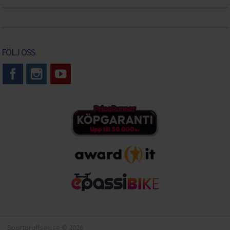
FÖLJ OSS
Sportproffsen.se © 2026