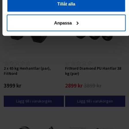
RABATT 25 %
Tillåt alla
Anpassa
2 x 65 kg Hexhantlar (par),
FitNord Diamond PU Hantlar 38
FitNord
kg (par)
3999 kr
2899 kr
3899 kr
Lägg till i varukorgen
Lägg till i varukorgen