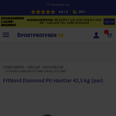
Kontakta oss
4,5 / 5
88%
MASSAGEPISTOL
PÅ KÖPET VID KÖP ÖVER 2 000
Köp nu
KR – GÄLLER TILL MÅN 10.8.2026
0
PRODUKTER
SOMMARENS LAGERRENSNING
ELCYKLARNAS SOMMARFÖRSÄLJNING
STYRKETRÄNING
HANTLAR
FASTA HANTLAR
Paketerbjudanden
FITNORD DIAMOND PU HANTLAR 42,5 KG (PAR)
KAJAKER OCH SUP-BRÄDOR
KOSTTILLSKOTT
FitNord Diamond PU Hantlar 42,5 kg (par)
REA PÅ STUDSMATTOR
ELCYKLAR
SOMMARREA PÅ TRÄNING OCH STYRKETRÄNING
ELCYKLAR DAM
SOMMARIDROTT
CYKELTILLBEHÖR & RESERVDELAR OUTLET
ELCYKLAR HERR
STUDSMATTOR
STYRKETRÄNING
HÄLSA & VÄLMÅENDE – SÄSONGSRENSNING
ELCYKLAR CITY
KAJAKER
BÄNKAR OCH STÄLLNINGAR
TRÄNINGSMASKINER