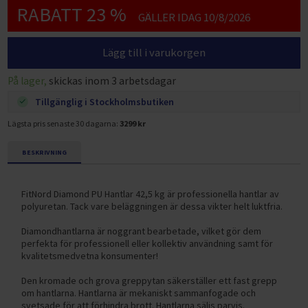
RABATT 23 %
GÄLLER IDAG 10/8/2026
Lägg till i varukorgen
På lager,
skickas inom 3 arbetsdagar
Tillgänglig i Stockholmsbutiken
Lägsta pris senaste 30 dagarna:
3299 kr
BESKRIVNING
FitNord Diamond PU Hantlar 42,5 kg är professionella hantlar av
polyuretan. Tack vare beläggningen är dessa vikter helt luktfria.
Diamondhantlarna är noggrant bearbetade, vilket gör dem
perfekta för professionell eller kollektiv användning samt för
kvalitetsmedvetna konsumenter!
Den kromade och grova greppytan säkerställer ett fast grepp
om hantlarna. Hantlarna är mekaniskt sammanfogade och
svetsade för att förhindra brott. Hantlarna säljs parvis.