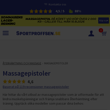
Kontakta oss
4,5 / 5
88%
MASSAGEPISTOL
PÅ KÖPET VID KÖP ÖVER 2 000
Köp nu
KR – GÄLLER TILL MÅN 10.8.2026
0
PRODUKTER
SOMMARENS LAGERRENSNING
ELCYKLARNAS SOMMARFÖRSÄLJNING
ÅTERHÄMTNING OCH MASSAGE
MASSAGEPISTOLER
Paketerbjudanden
KAJAKER OCH SUP-BRÄDOR
Massagepistoler
KOSTTILLSKOTT
REA PÅ STUDSMATTOR
4,6
ELCYKLAR
SOMMARREA PÅ TRÄNING OCH STYRKETRÄNING
Baserat på 119 recensioner massagepistoler
ELCYKLAR DAM
SOMMARIDROTT
CYKELTILLBEHÖR & RESERVDELAR OUTLET
Här hittar du vårt utbud av massagepistoler som är utformade för att
ELCYKLAR HERR
STUDSMATTOR
lindra muskelspänningar och främja snabbare återhämtning efter
STYRKETRÄNING
HÄLSA & VÄLMÅENDE – SÄSONGSRENSNING
träning. Upptäck olika modeller som passar dina behov.
ELCYKLAR CITY
KAJAKER
BÄNKAR OCH STÄLLNINGAR
TRÄNINGSMASKINER