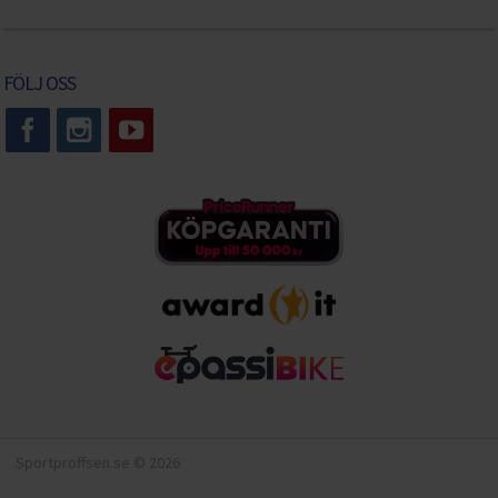
FÖLJ OSS
Sportproffsen.se © 2026