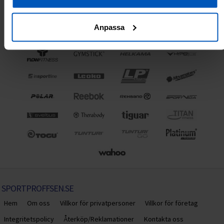
Anpassa
SPORTPROFFSEN.SE
Hem
Om oss
Villkor för privatpersoner
Villkor för företag
Integritetspolicy
Återköp/Reklamationer
Kontakta oss