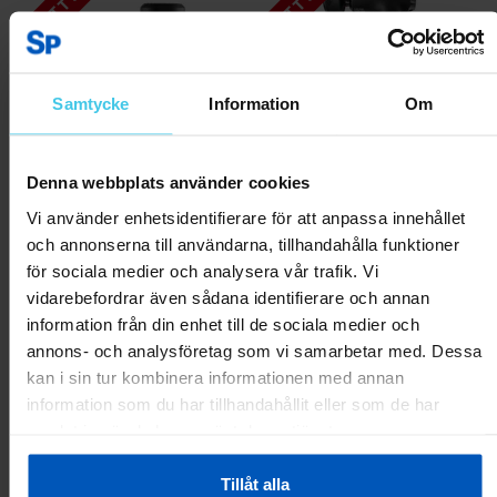
RABATT 50 %
RABATT 50 %
Samtycke
Information
Om
Denna webbplats använder cookies
Vi använder enhetsidentifierare för att anpassa innehållet
FitNord PowerPunch
Medinor RestVibe 360
och annonserna till användarna, tillhandahålla funktioner
Massagepistol
Massagepistol
för sociala medier och analysera vår trafik. Vi
399 kr
799 kr
999 kr
1999 kr
vidarebefordrar även sådana identifierare och annan
information från din enhet till de sociala medier och
annons- och analysföretag som vi samarbetar med. Dessa
Lägg till i varukorgen
Lägg till i varukorgen
kan i sin tur kombinera informationen med annan
information som du har tillhandahållit eller som de har
samlat in när du har använt deras tjänster.
Tillåt alla