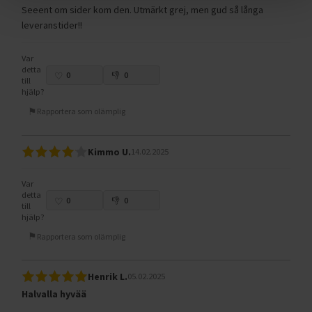
Seeent om sider kom den. Utmärkt grej, men gud så långa
leveranstider!!
Var
detta
0
0
till
hjälp?
Rapportera som olämplig
Kimmo U.
14.02.2025
Var
detta
0
0
till
hjälp?
Rapportera som olämplig
Henrik L.
05.02.2025
Halvalla hyvää