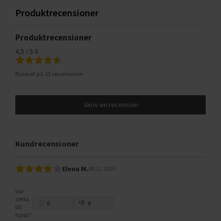
Produktrecensioner
Produktrecensioner
4,5 / 5.0
Baserat på 13 recensioner
Skriv en recension
Kundrecensioner
Elena M.
08.11.2025
Var
detta
0
0
till
hjälp?