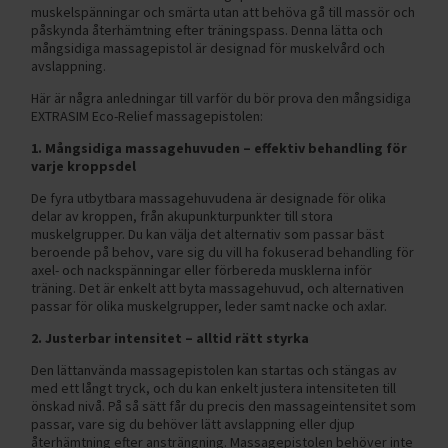
muskelspänningar och smärta utan att behöva gå till massör och
påskynda återhämtning efter träningspass. Denna lätta och
mångsidiga massagepistol är designad för muskelvård och
avslappning.
Här är några anledningar till varför du bör prova den mångsidiga
EXTRASIM Eco-Relief massagepistolen:
1. Mångsidiga massagehuvuden – effektiv behandling för
varje kroppsdel
De fyra utbytbara massagehuvudena är designade för olika
delar av kroppen, från akupunkturpunkter till stora
muskelgrupper. Du kan välja det alternativ som passar bäst
beroende på behov, vare sig du vill ha fokuserad behandling för
axel- och nackspänningar eller förbereda musklerna inför
träning. Det är enkelt att byta massagehuvud, och alternativen
passar för olika muskelgrupper, leder samt nacke och axlar.
2. Justerbar intensitet – alltid rätt styrka
Den lättanvända massagepistolen kan startas och stängas av
med ett långt tryck, och du kan enkelt justera intensiteten till
önskad nivå. På så sätt får du precis den massageintensitet som
passar, vare sig du behöver lätt avslappning eller djup
återhämtning efter ansträngning. Massagepistolen behöver inte