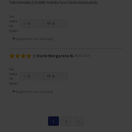
Tällä hinnalla (19,90€) todella hyvä hinta laatusuhde.
Var
detta
0
0
till
hjälp?
Rapportera som olämplig
Karin Margareta N.
28.01.2025
Var
detta
0
0
till
hjälp?
Rapportera som olämplig
1
2
»