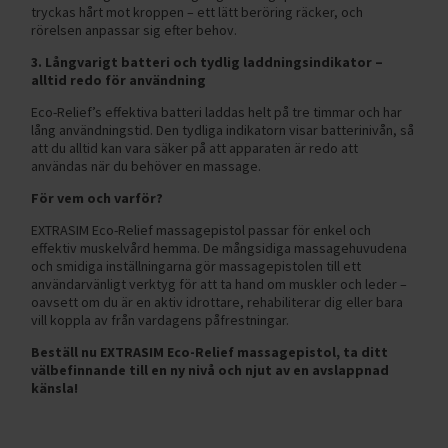
tryckas hårt mot kroppen – ett lätt beröring räcker, och
rörelsen anpassar sig efter behov.
3. Långvarigt batteri och tydlig laddningsindikator –
alltid redo för användning
Eco-Relief’s effektiva batteri laddas helt på tre timmar och har
lång användningstid. Den tydliga indikatorn visar batterinivån, så
att du alltid kan vara säker på att apparaten är redo att
användas när du behöver en massage.
För vem och varför?
EXTRASIM Eco-Relief massagepistol passar för enkel och
effektiv muskelvård hemma. De mångsidiga massagehuvudena
och smidiga inställningarna gör massagepistolen till ett
användarvänligt verktyg för att ta hand om muskler och leder –
oavsett om du är en aktiv idrottare, rehabiliterar dig eller bara
vill koppla av från vardagens påfrestningar.
Beställ nu EXTRASIM Eco-Relief massagepistol, ta ditt
välbefinnande till en ny nivå och njut av en avslappnad
känsla!