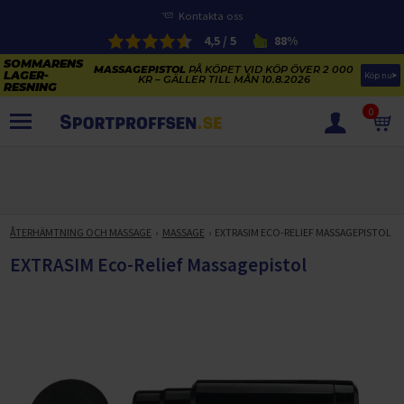
Kontakta oss
4,5 / 5
88%
MASSAGEPISTOL
PÅ KÖPET VID KÖP ÖVER 2 000
Köp nu
KR – GÄLLER TILL MÅN 10.8.2026
0
PRODUKTER
SOMMARENS LAGERRENSNING
ELCYKLARNAS SOMMARFÖRSÄLJNING
ÅTERHÄMTNING OCH MASSAGE
MASSAGE
EXTRASIM ECO-RELIEF MASSAGEPISTOL
Paketerbjudanden
KAJAKER OCH SUP-BRÄDOR
EXTRASIM Eco-Relief Massagepistol
KOSTTILLSKOTT
REA PÅ STUDSMATTOR
ELCYKLAR
SOMMARREA PÅ TRÄNING OCH STYRKETRÄNING
ELCYKLAR DAM
SOMMARIDROTT
CYKELTILLBEHÖR & RESERVDELAR OUTLET
ELCYKLAR HERR
STUDSMATTOR
STYRKETRÄNING
HÄLSA & VÄLMÅENDE – SÄSONGSRENSNING
ELCYKLAR CITY
KAJAKER
BÄNKAR OCH STÄLLNINGAR
TRÄNINGSMASKINER