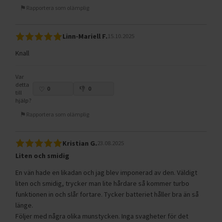
Rapportera som olämplig
Linn-Mariell F.
15.10.2025
Knall
Var
detta
0
0
till
hjälp?
Rapportera som olämplig
Kristian G.
23.08.2025
Liten och smidig
En vän hade en likadan och jag blev imponerad av den. Väldigt
liten och smidig, trycker man lite hårdare så kommer turbo
funktionen in och slår fortare. Tycker batteriet håller bra än så
länge.
Följer med några olika munstycken. Inga svagheter för det