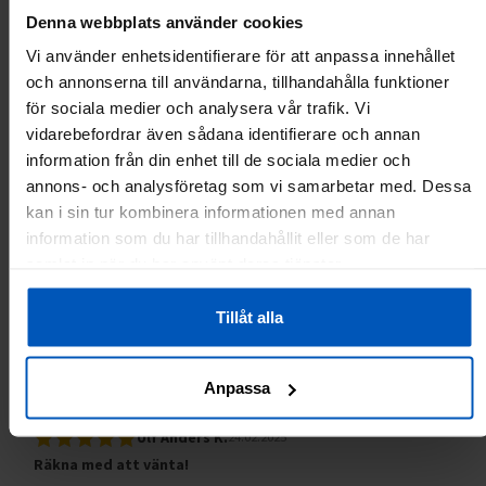
Denna webbplats använder cookies
Var
detta
Vi använder enhetsidentifierare för att anpassa innehållet
0
0
till
och annonserna till användarna, tillhandahålla funktioner
hjälp?
för sociala medier och analysera vår trafik. Vi
Rapportera som olämplig
vidarebefordrar även sådana identifierare och annan
information från din enhet till de sociala medier och
Arja A.
06.03.2025
annons- och analysföretag som vi samarbetar med. Dessa
Hierontavasara
kan i sin tur kombinera informationen med annan
information som du har tillhandahållit eller som de har
Toimii hyvin ja hintalaatusuhde kohdallaan.
samlat in när du har använt deras tjänster.
Var
detta
Tillåt alla
0
0
till
hjälp?
Rapportera som olämplig
Anpassa
Ulf Anders K.
24.02.2025
Räkna med att vänta!