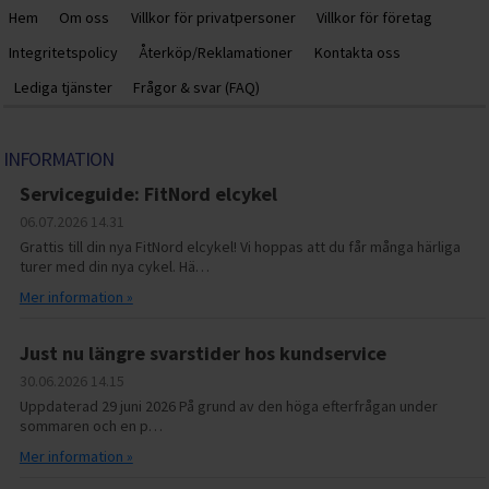
Hem
Om oss
Villkor för privatpersoner
Villkor för företag
Integritetspolicy
Återköp/Reklamationer
Kontakta oss
Lediga tjänster
Frågor & svar (FAQ)
INFORMATION
Serviceguide: FitNord elcykel
06.07.2026
14.31
Grattis till din nya FitNord elcykel! Vi hoppas att du får många härliga
turer med din nya cykel. Hä…
Mer information »
Just nu längre svarstider hos kundservice
30.06.2026
14.15
Uppdaterad 29 juni 2026 På grund av den höga efterfrågan under
sommaren och en p…
Mer information »