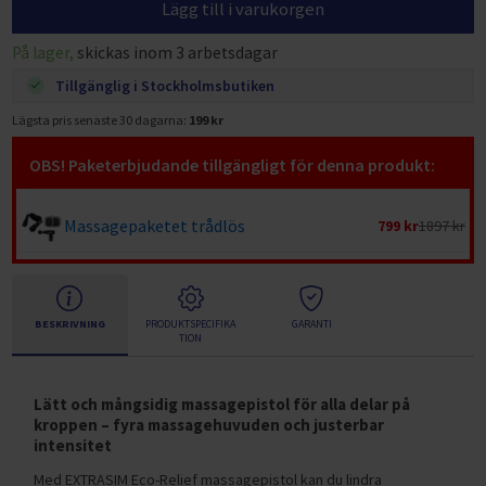
Lägg till i varukorgen
På lager,
skickas inom 3 arbetsdagar
Tillgänglig i Stockholmsbutiken
Lägsta pris senaste 30 dagarna:
199 kr
OBS! Paketerbjudande tillgängligt för denna produkt:
Massagepaketet trådlös
799 kr
1897 kr
BESKRIVNING
PRODUKTSPECIFIKA
GARANTI
TION
Lätt och mångsidig massagepistol för alla delar på
kroppen – fyra massagehuvuden och justerbar
intensitet
Med EXTRASIM Eco-Relief massagepistol kan du lindra