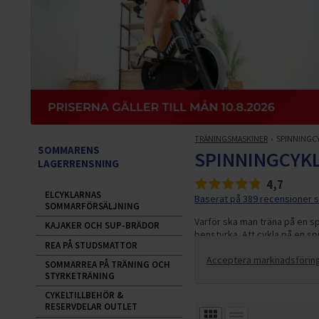
TRÄNINGSMASKINER
SPINNINGC
SOMMARENS
SPINNINGCYK
LAGERRENSNING
4,7
ELCYKLARNAS
Baserat på 389 recensioner s
SOMMARFÖRSÄLJNING
Varför ska man träna på en sp
KAJAKER OCH SUP-BRÄDOR
benstyrka. Att cykla på en s
REA PÅ STUDSMATTOR
intervallträning.
Acceptera marknadsförings
SOMMARREA PÅ TRÄNING OCH
STYRKETRÄNING
CYKELTILLBEHÖR &
RESERVDELAR OUTLET