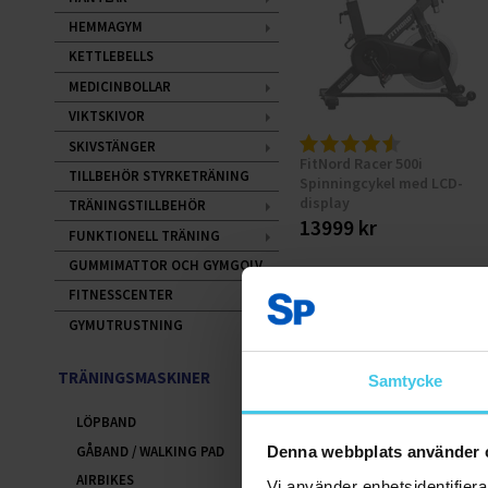
HEMMAGYM
KETTLEBELLS
MEDICINBOLLAR
VIKTSKIVOR
SKIVSTÄNGER
FitNord Racer 500i
TILLBEHÖR STYRKETRÄNING
Spinningcykel med LCD-
display
TRÄNINGSTILLBEHÖR
13999 kr
FUNKTIONELL TRÄNING
GUMMIMATTOR OCH GYMGOLV
Tillfälligt slut
FITNESSCENTER
GYMUTRUSTNING
TRÄNINGSMASKINER
Samtycke
LÖPBAND
GÅBAND / WALKING PAD
Denna webbplats använder 
AIRBIKES
Vi använder enhetsidentifierar