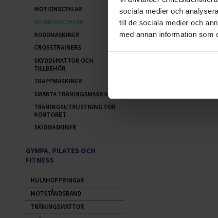
MOTIONSCYKLAR
sociala medier och analysera 
SPINNINGCYKLAR
till de sociala medier och a
med annan information som du 
RODDMASKINER
CROSSTRAINERS
SKYDDSMATTOR OCH
TILLBEHÖR
TRAPPMASKINER
SMARTA TRÄNINGSMASKINER
TRÄNINGSUTRUSTNING FÖR
KONTORET
SKIDMASKINER
GYMPA, PILATES OCH
FITNESS
HULAHOPPRINGAR
MOTSTÅNDSBAND
TRÄNINGSMATTOR