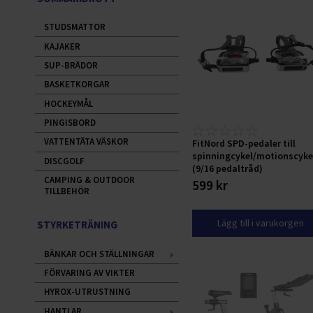
STUDSMATTOR
KAJAKER
SUP-BRÄDOR
BASKETKORGAR
HOCKEYMÅL
PINGISBORD
VATTENTÄTA VÄSKOR
FitNord SPD-pedaler till
spinningcykel/motionscyke
DISCGOLF
(9/16 pedaltråd)
CAMPING & OUTDOOR
599 kr
TILLBEHÖR
Lägg till i varukorgen
STYRKETRÄNING
BÄNKAR OCH STÄLLNINGAR
FÖRVARING AV VIKTER
HYROX-UTRUSTNING
HANTLAR