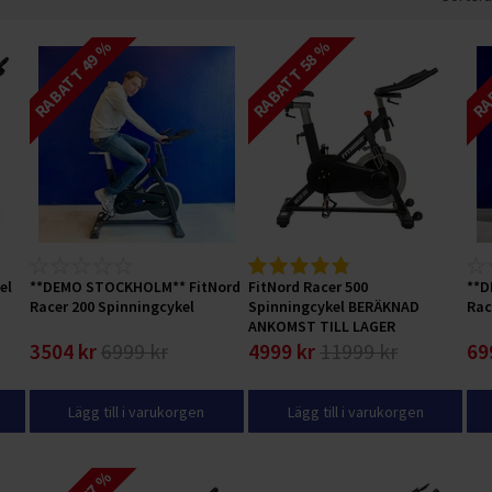
RABATT 49 %
RABATT 58 %
RAB
el
**DEMO STOCKHOLM** FitNord
FitNord Racer 500
**D
Racer 200 Spinningcykel
Spinningcykel BERÄKNAD
Rac
ANKOMST TILL LAGER
27/8/2026
3504 kr
6999 kr
4999 kr
11999 kr
69
Lägg till i varukorgen
Lägg till i varukorgen