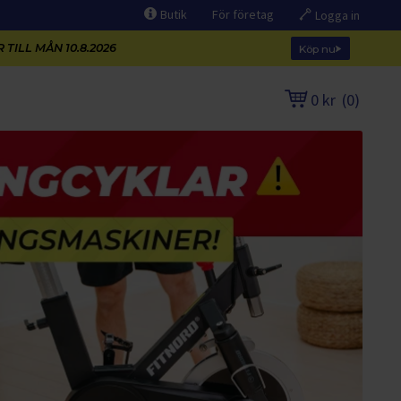
Butik
För företag
Logga in
 TILL MÅN 10.8.2026
Köp nu
0 kr
(
0
)