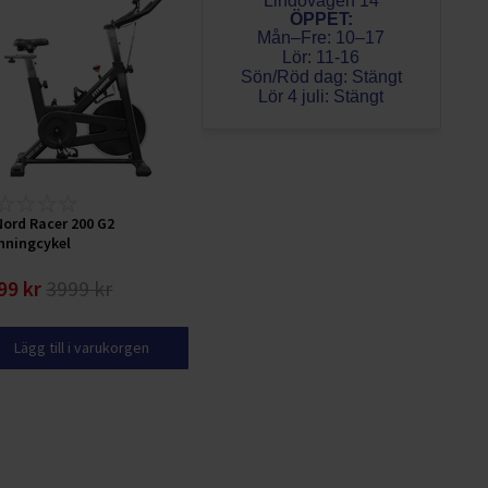
Lindövägen 14
ÖPPET:
Mån–Fre: 10–17
Lör: 11-16
Sön/Röd dag: Stängt
Lör 4 juli: Stängt
Nord Racer 200 G2
nningcykel
99 kr
3999 kr
Lägg till i varukorgen