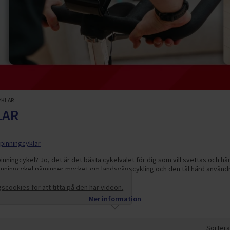
YKLAR
LAR
pinningcyklar
inningcykel? Jo, det är det bästa cykelvalet för dig som vill svettas och hå
pinningcykel påminner mycket om landsvägscykling och den tål hård användn
cookies för att titta på den här videon.
Mer information
Sortera