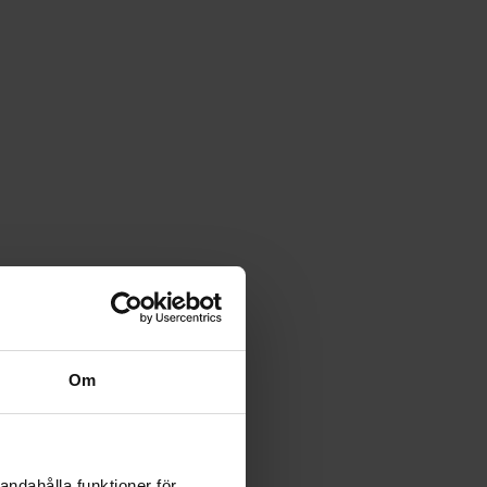
Om
andahålla funktioner för