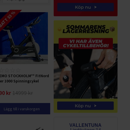
ATT 53 %
EMO STOCKHOLM** FitNord
er 1000 Spinningcykel
90 kr
14999 kr
Lägg till i varukorgen
VALLENTUNA