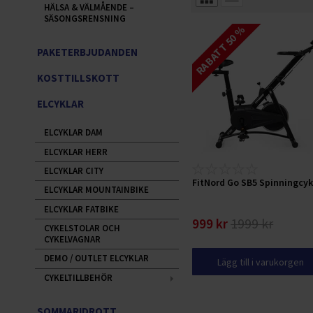
HÄLSA & VÄLMÅENDE –
SÄSONGSRENSNING
RABATT 50 %
PAKETERBJUDANDEN
KOSTTILLSKOTT
ELCYKLAR
ELCYKLAR DAM
ELCYKLAR HERR
ELCYKLAR CITY
FitNord Go SB5 Spinningcyk
ELCYKLAR MOUNTAINBIKE
ELCYKLAR FATBIKE
999 kr
1999 kr
CYKELSTOLAR OCH
CYKELVAGNAR
DEMO / OUTLET ELCYKLAR
Lägg till i varukorgen
CYKELTILLBEHÖR
SOMMARIDROTT