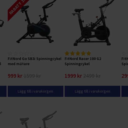
RABATT 37 %
FitNord Go SB3i Spinningcykel
FitNord Racer 100 G2
Fit
l
med mätare
Spinningcykel
Spi
999 kr
1599 kr
1999 kr
2499 kr
29
Lägg till i varukorgen
Lägg till i varukorgen