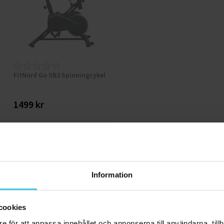
FitNord Go SB3 Spinningcykel
1499 kr
Tillfälligt slut
Information
cookies
e för att anpassa innehållet och annonserna till användarna, tillh