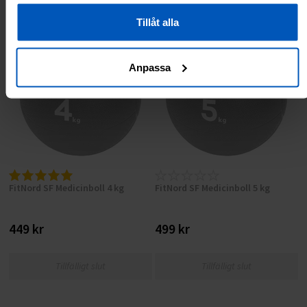
Tillåt alla
Anpassa
FitNord SF Medicinboll 4 kg
FitNord SF Medicinboll 5 kg
449 kr
499 kr
Tillfälligt slut
Tillfälligt slut