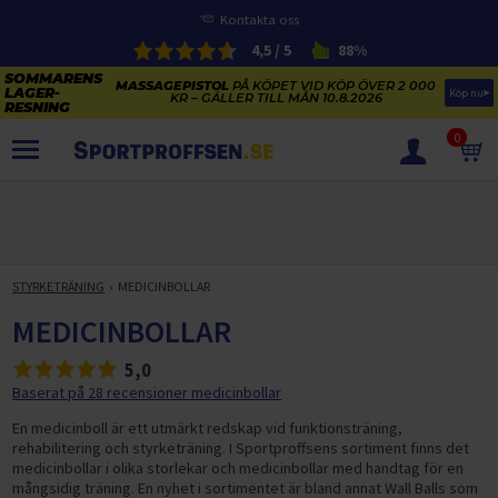
Kontakta oss
4,5 / 5
88%
MASSAGEPISTOL
PÅ KÖPET VID KÖP ÖVER 2 000
Köp nu
KR – GÄLLER TILL MÅN 10.8.2026
0
PRODUKTER
SOMMARENS LAGERRENSNING
ELCYKLARNAS SOMMARFÖRSÄLJNING
STYRKETRÄNING
MEDICINBOLLAR
Paketerbjudanden
KAJAKER OCH SUP-BRÄDOR
MEDICINBOLLAR
KOSTTILLSKOTT
REA PÅ STUDSMATTOR
5,0
ELCYKLAR
SOMMARREA PÅ TRÄNING OCH STYRKETRÄNING
Baserat på 28 recensioner medicinbollar
ELCYKLAR DAM
SOMMARIDROTT
CYKELTILLBEHÖR & RESERVDELAR OUTLET
En medicinboll är ett utmärkt redskap vid funktionsträning,
ELCYKLAR HERR
STUDSMATTOR
rehabilitering och styrketräning. I Sportproffsens sortiment finns det
STYRKETRÄNING
HÄLSA & VÄLMÅENDE – SÄSONGSRENSNING
medicinbollar i olika storlekar och medicinbollar med handtag för en
ELCYKLAR CITY
KAJAKER
BÄNKAR OCH STÄLLNINGAR
TRÄNINGSMASKINER
mångsidig träning. En nyhet i sortimentet är bland annat Wall Balls som