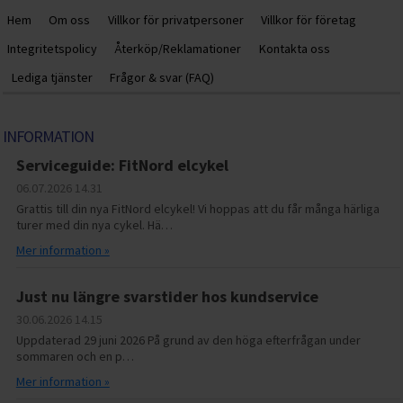
Hem
Om oss
Villkor för privatpersoner
Villkor för företag
Integritetspolicy
Återköp/Reklamationer
Kontakta oss
Lediga tjänster
Frågor & svar (FAQ)
INFORMATION
Serviceguide: FitNord elcykel
06.07.2026
14.31
Grattis till din nya FitNord elcykel! Vi hoppas att du får många härliga
turer med din nya cykel. Hä…
Mer information »
Just nu längre svarstider hos kundservice
30.06.2026
14.15
Uppdaterad 29 juni 2026 På grund av den höga efterfrågan under
sommaren och en p…
Mer information »