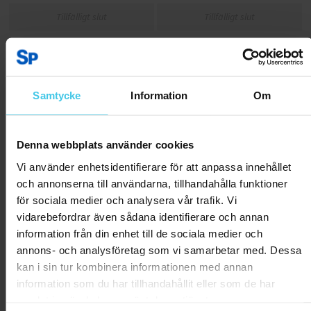
Tillfälligt slut
Tillfälligt slut
Samtycke
Information
Om
Denna webbplats använder cookies
Vi använder enhetsidentifierare för att anpassa innehållet
och annonserna till användarna, tillhandahålla funktioner
för sociala medier och analysera vår trafik. Vi
vidarebefordrar även sådana identifierare och annan
FitNord SF Medicinboll 2 kg
FitNord SF Medicinboll 3 kg
information från din enhet till de sociala medier och
annons- och analysföretag som vi samarbetar med. Dessa
349 kr
399 kr
kan i sin tur kombinera informationen med annan
information som du har tillhandahållit eller som de har
Tillfälligt slut
Tillfälligt slut
samlat in när du har använt deras tjänster.