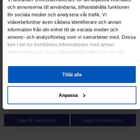
och annonserna till användarna, tillhandahålla funktioner
för sociala medier och analysera vår trafik. Vi
vidarebefordrar även sådana identifierare och annan
information från din enhet till de sociala medier och
annons- och analysföretag som vi samarbetar med. Dessa
kan i sin tur kombinera informationen med annan
information som du har tillhandahållit eller som de har
samlat in när du har använt deras tjänster.
Tillåt alla
Presentkort för cykeltillbehör
Presentkort för cykeltillbehör
2000kr
3000kr
Anpassa
2000 kr
3000 kr
Lägg till i varukorgen
Lägg till i varukorgen