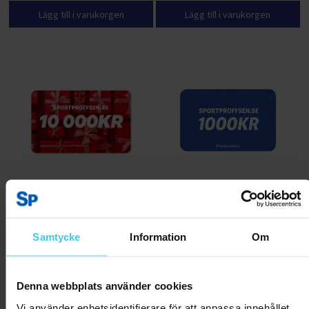
Lägg till i varukorgen
Lägg till i varukorgen
Presentkort 10000kr
Presentkort för cykeltillbehör
1000kr
Samtycke
Information
Om
10000 kr
1000 kr
Denna webbplats använder cookies
Lägg till i varukorgen
Lägg till i varukorgen
Vi använder enhetsidentifierare för att anpassa innehållet