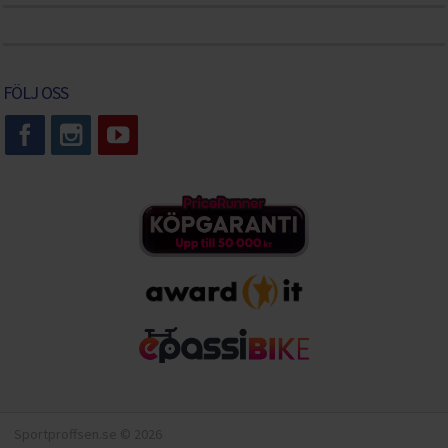
FÖLJ OSS
Sportproffsen.se © 2026