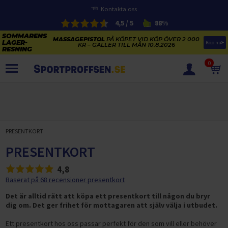
Kontakta oss
4,5 / 5
88%
MASSAGEPISTOL
PÅ KÖPET VID KÖP ÖVER 2 000
Köp nu
KR – GÄLLER TILL MÅN 10.8.2026
0
PRODUKTER
SOMMARENS LAGERRENSNING
ELCYKLARNAS SOMMARFÖRSÄLJNING
PRESENTKORT
Paketerbjudanden
KAJAKER OCH SUP-BRÄDOR
PRESENTKORT
KOSTTILLSKOTT
REA PÅ STUDSMATTOR
4,8
ELCYKLAR
SOMMARREA PÅ TRÄNING OCH STYRKETRÄNING
Baserat på 68 recensioner presentkort
ELCYKLAR DAM
SOMMARIDROTT
CYKELTILLBEHÖR & RESERVDELAR OUTLET
Det är alltid rätt att köpa ett presentkort till någon du bryr
ELCYKLAR HERR
STUDSMATTOR
dig om. Det ger frihet för mottagaren att själv välja i utbudet.
STYRKETRÄNING
HÄLSA & VÄLMÅENDE – SÄSONGSRENSNING
ELCYKLAR CITY
KAJAKER
BÄNKAR OCH STÄLLNINGAR
TRÄNINGSMASKINER
Ett presentkort hos oss passar perfekt för den som vill eller behöver