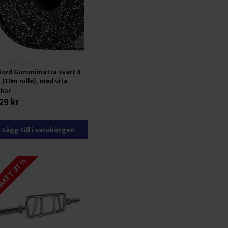
Nord Gummimatta svart 8
(10m rulle), med vita
ckar
29 kr
Lägg till i varukorgen
ATT 37 %