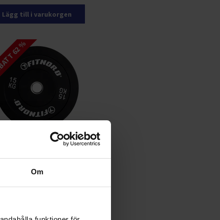
Lägg till i varukorgen
ATT 62 %
Nord Bumper Black
tskiva 15 kg
Om
9 kr
879 kr
Lägg till i varukorgen
andahålla funktioner för