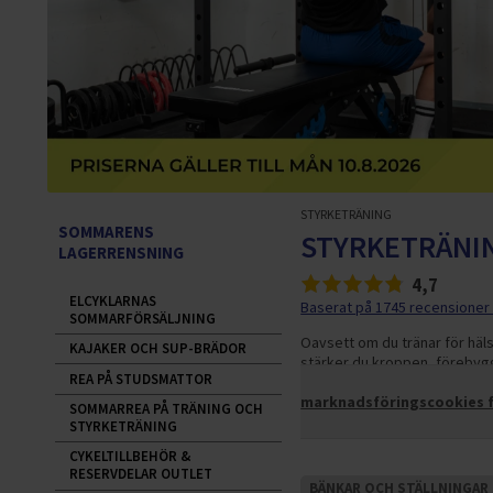
STYRKETRÄNING
SOMMARENS
STYRKETRÄNI
LAGERRENSNING
4,7
ELCYKLARNAS
Baserat på 1745 recensioner
SOMMARFÖRSÄLJNING
Oavsett om du tränar för häls
KAJAKER OCH SUP-BRÄDOR
stärker du kroppen, förebygg
REA PÅ STUDSMATTOR
brett sortiment av styrketrä
marknadsföringscookies fö
SOMMARREA PÅ TRÄNING OCH
STYRKETRÄNING
CYKELTILLBEHÖR &
RESERVDELAR OUTLET
BÄNKAR OCH STÄLLNINGAR