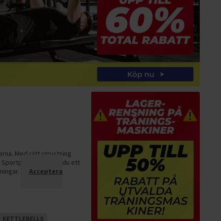
erna. Med rätt utrustning
Sportproffsen hittar du ett
ningar.
Acceptera
KETTLEBELLS