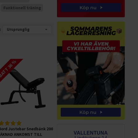
Funktionell träning
:
ATT 36 %
Nord Justebar Snedbänk 200
VALLENTUNA
RÄKNAD ANKOMST TILL