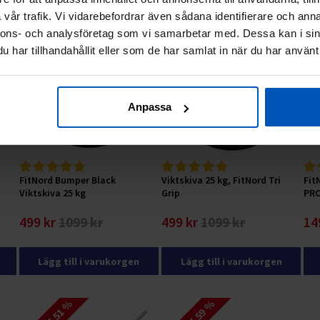
vår trafik. Vi vidarebefordrar även sådana identifierare och anna
RABATT 54 %
RABATT 54 %
RAB
nnons- och analysföretag som vi samarbetar med. Dessa kan i sin
har tillhandahållit eller som de har samlat in när du har använt 
Anpassa
FitNord Bumper Black
Viktskiva 25 kg, FitNord Tri
Fit
Viktskiva 25 kg
Grip
PRO
499 kr
1099 kr
499 kr
1099 kr
14
Lägg till i varukorgen
Lägg till i varukorgen