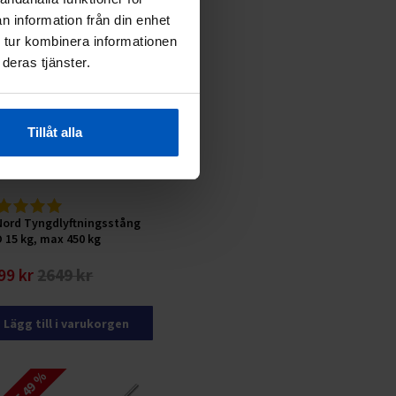
n information från din enhet
ATT 43 %
 tur kombinera informationen
deras tjänster.
Tillåt alla
Nord Tyngdlyftningsstång
 15 kg, max 450 kg
99 kr
2649 kr
Lägg till i varukorgen