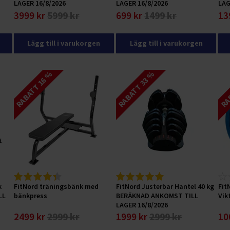
LAGER 16/8/2026
LAGER 16/8/2026
LAG
3999 kr
5999 kr
699 kr
1499 kr
13
Lägg till i varukorgen
Lägg till i varukorgen
RABATT 16 %
RABATT 33 %
RAB
k
FitNord träningsbänk med
FitNord Justerbar Hantel 40 kg
Fit
LL
bänkpress
BERÄKNAD ANKOMST TILL
Vik
LAGER 16/8/2026
2499 kr
2999 kr
1999 kr
2999 kr
10