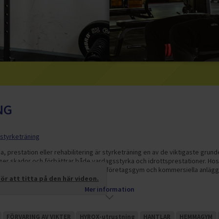
NG
 styrketräning
a, prestation eller rehabilitering är styrketräning en av de viktigaste grund
er skador och förbättrar både vardagsstyrka och idrottsprestationer. Hos 
ningsutrustning för både privat bruk, företagsgym och kommersiella anlägg
r att titta på den här videon.
Mer information
FÖRVARING AV VIKTER
HYROX-utrustning
HANTLAR
HEMMAGYM