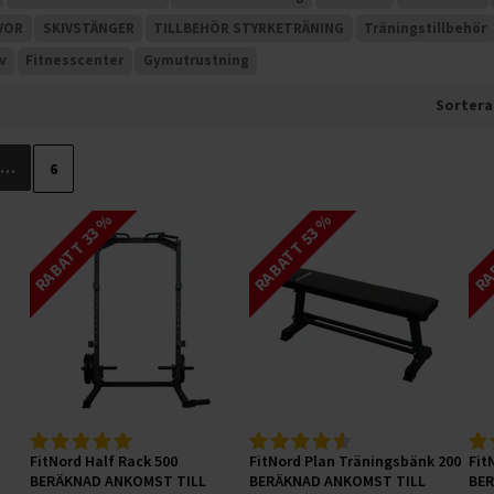
VOR
SKIVSTÄNGER
TILLBEHÖR STYRKETRÄNING
Träningstillbehör
v
Fitnesscenter
Gymutrustning
Sortera
…
6
RABATT 33 %
RABATT 53 %
RAB
FitNord Half Rack 500
FitNord Plan Träningsbänk 200
Fit
BERÄKNAD ANKOMST TILL
BERÄKNAD ANKOMST TILL
BE