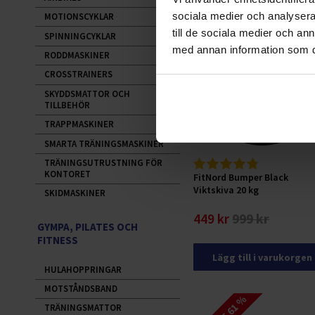
sociala medier och analysera 
MOTIONSCYKLAR
RABATT 55 %
till de sociala medier och a
SPINNINGCYKLAR
med annan information som du 
RODDMASKINER
CROSSTRAINERS
SKYDDSMATTOR OCH
TILLBEHÖR
TRAPPMASKINER
SMARTA TRÄNINGSMASKINER
TRÄNINGSUTRUSTNING FÖR
KONTORET
FitNord Bumper Black
Viktskiva 20 kg
SKIDMASKINER
449 kr
999 kr
GYMPA, PILATES OCH
FITNESS
Lägg till i varukorgen
HULAHOPPRINGAR
MOTSTÅNDSBAND
TRÄNINGSMATTOR