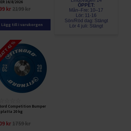
Lindövägen 14
ER 16/8/2026
ÖPPET:
99 kr
2199 kr
Mån–Fre: 10–17
Lör: 11-16
Sön/Röd dag: Stängt
Lägg till i varukorgen
Lör 4 juli: Stängt
ATT 42 %
Nord Competition Bumper
tplatta 20 kg
09 kr
1759 kr