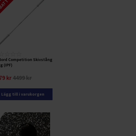
ATT 49 %
Nord Competition Skivstång
kg (IPF)
79 kr
4499 kr
Lägg till i varukorgen