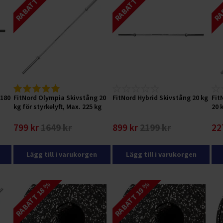
RABATT 51 %
RABATT 59 %
RAB
 180
FitNord Olympia Skivstång 20
FitNord Hybrid Skivstång 20 kg
Fit
kg för styrkelyft, Max. 225 kg
20 
799 kr
1649 kr
899 kr
2199 kr
22
Lägg till i varukorgen
Lägg till i varukorgen
RABATT 18 %
RABATT 19 %