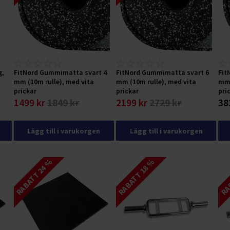
g,
FitNord Gummimatta svart 4
FitNord Gummimatta svart 6
Fit
mm (10m rulle), med vita
mm (10m rulle), med vita
mm 
prickar
prickar
pri
1499 kr
1849 kr
2199 kr
2729 kr
38
Lägg till i varukorgen
Lägg till i varukorgen
RABATT 24 %
RABATT 18 %
RAB