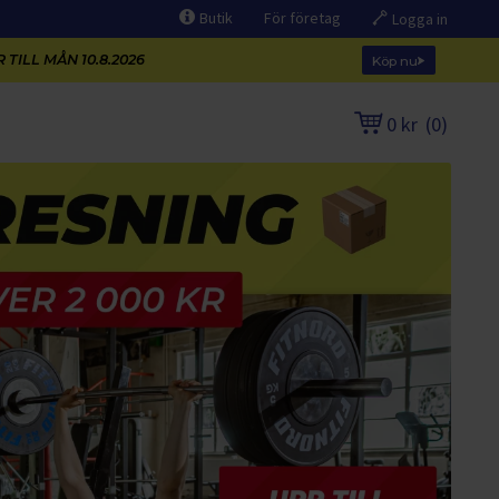
Butik
För företag
Logga in
 TILL MÅN 10.8.2026
Köp nu
0 kr
(
0
)