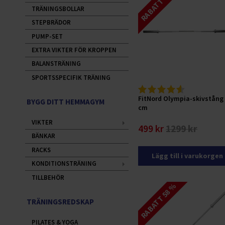
RABATT 61 %
TRÄNINGSBOLLAR
STEPBRÄDOR
PUMP-SET
EXTRA VIKTER FÖR KROPPEN
BALANSTRÄNING
SPORTSSPECIFIK TRÄNING
FitNord Olympia-skivstång
BYGG DITT HEMMAGYM
cm
VIKTER
499 kr
1299 kr
BÄNKAR
RACKS
Lägg till i varukorgen
KONDITIONSTRÄNING
TILLBEHÖR
RABATT 58 %
TRÄNINGSREDSKAP
PILATES & YOGA