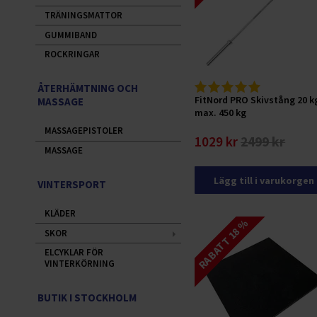
TRÄNINGSMATTOR
GUMMIBAND
ROCKRINGAR
ÅTERHÄMTNING OCH
FitNord PRO Skivstång 20 k
MASSAGE
max. 450 kg
MASSAGEPISTOLER
1029 kr
2499 kr
MASSAGE
Lägg till i varukorgen
VINTERSPORT
KLÄDER
RABATT 18 %
SKOR
ELCYKLAR FÖR
VINTERKÖRNING
BUTIK I STOCKHOLM