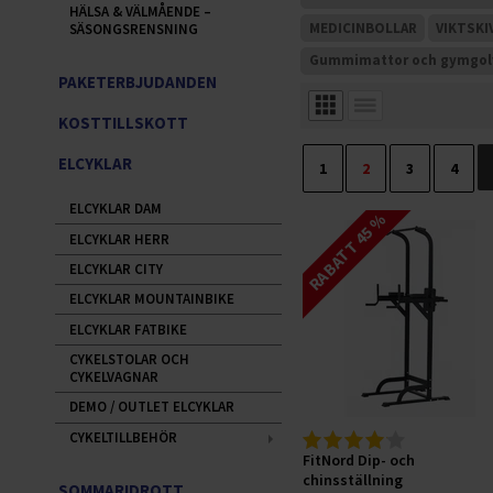
HÄLSA & VÄLMÅENDE –
MEDICINBOLLAR
VIKTSKI
SÄSONGSRENSNING
Gummimattor och gymgol
PAKETERBJUDANDEN
KOSTTILLSKOTT
ELCYKLAR
1
2
3
4
ELCYKLAR DAM
RABATT 45 %
ELCYKLAR HERR
ELCYKLAR CITY
ELCYKLAR MOUNTAINBIKE
ELCYKLAR FATBIKE
CYKELSTOLAR OCH
CYKELVAGNAR
DEMO / OUTLET ELCYKLAR
CYKELTILLBEHÖR
FitNord Dip- och
chinsställning
SOMMARIDROTT