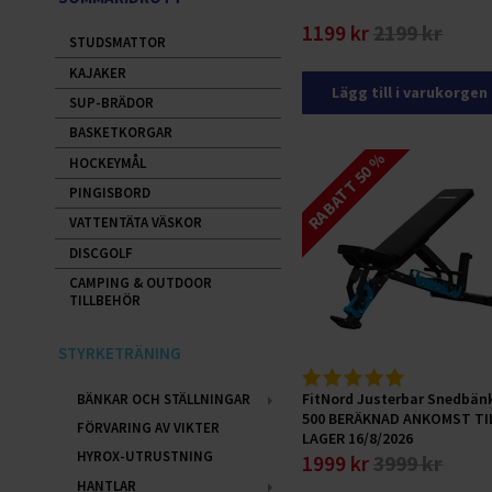
1199 kr
2199 kr
STUDSMATTOR
KAJAKER
Lägg till i varukorgen
SUP-BRÄDOR
BASKETKORGAR
RABATT 50 %
HOCKEYMÅL
PINGISBORD
VATTENTÄTA VÄSKOR
DISCGOLF
CAMPING & OUTDOOR
TILLBEHÖR
STYRKETRÄNING
FitNord Justerbar Snedbän
BÄNKAR OCH STÄLLNINGAR
500 BERÄKNAD ANKOMST TI
FÖRVARING AV VIKTER
LAGER 16/8/2026
HYROX-UTRUSTNING
1999 kr
3999 kr
HANTLAR