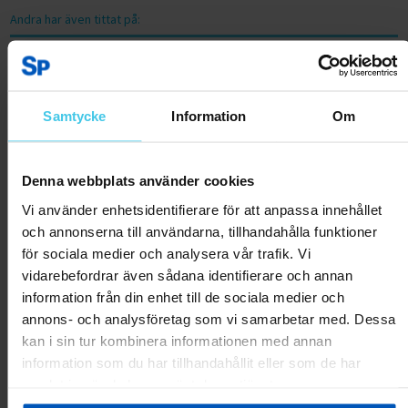
Andra har även tittat på:
RABATT 17 %
RABATT 20 %
Samtycke
Information
Om
Denna webbplats använder cookies
Vi använder enhetsidentifierare för att anpassa innehållet
och annonserna till användarna, tillhandahålla funktioner
för sociala medier och analysera vår trafik. Vi
FitNord Diamond PU Hantlar 50
FitNord Diamond PU Hantlar 47,5
vidarebefordrar även sådana identifierare och annan
kg (par)
kg (par)
information från din enhet till de sociala medier och
annons- och analysföretag som vi samarbetar med. Dessa
4199 kr
5099 kr
3799 kr
4799 kr
kan i sin tur kombinera informationen med annan
information som du har tillhandahållit eller som de har
Lägg till i varukorgen
Lägg till i varukorgen
samlat in när du har använt deras tjänster.