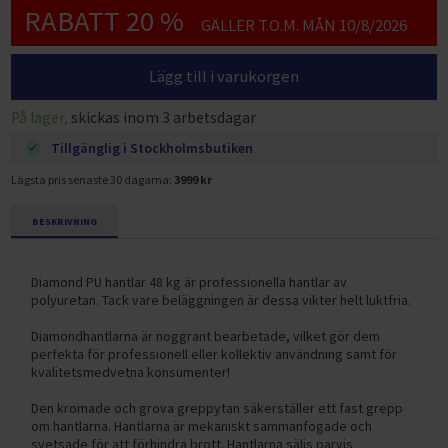
RABATT 20 %
GÄLLER T.O.M. MÅN 10/8/2026
Lägg till i varukorgen
På lager,
skickas inom 3 arbetsdagar
Tillgänglig i Stockholmsbutiken
Lägsta pris senaste 30 dagarna:
3999 kr
BESKRIVNING
Diamond PU hantlar 48 kg är professionella hantlar av
polyuretan. Tack vare beläggningen är dessa vikter helt luktfria.
Diamondhantlarna är noggrant bearbetade, vilket gör dem
perfekta för professionell eller kollektiv användning samt för
kvalitetsmedvetna konsumenter!
Den kromade och grova greppytan säkerställer ett fast grepp
om hantlarna. Hantlarna är mekaniskt sammanfogade och
svetsade för att förhindra brott. Hantlarna säljs parvis.