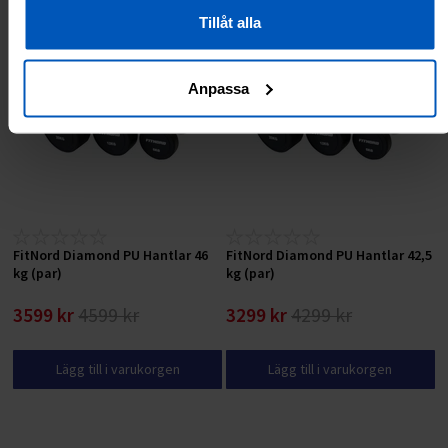
RABATT 21 %
RABATT 23 %
Tillåt alla
Anpassa
FitNord Diamond PU Hantlar 46
FitNord Diamond PU Hantlar 42,5
kg (par)
kg (par)
3599 kr
4599 kr
3299 kr
4299 kr
Lägg till i varukorgen
Lägg till i varukorgen