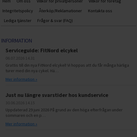
Hem
Om oss
Villkor för privatpersoner
Villkor för företag
Integritetspolicy
Återköp/Reklamationer
Kontakta oss
Lediga tjänster
Frågor & svar (FAQ)
INFORMATION
Serviceguide: FitNord elcykel
06.07.2026
14.31
Grattis till din nya FitNord elcykel! Vi hoppas att du får många härliga
turer med din nya cykel. Hä…
Mer information »
Just nu längre svarstider hos kundservice
30.06.2026
14.15
Uppdaterad 29 juni 2026 På grund av den höga efterfrågan under
sommaren och en p…
Mer information »