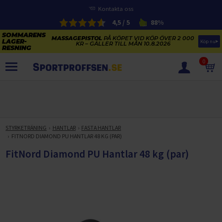
Kontakta oss
4,5 / 5
88%
MASSAGEPISTOL
PÅ KÖPET VID KÖP ÖVER 2 000
Köp nu
KR – GÄLLER TILL MÅN 10.8.2026
0
PRODUKTER
SOMMARENS LAGERRENSNING
ELCYKLARNAS SOMMARFÖRSÄLJNING
STYRKETRÄNING
HANTLAR
FASTA HANTLAR
Paketerbjudanden
FITNORD DIAMOND PU HANTLAR 48 KG (PAR)
KAJAKER OCH SUP-BRÄDOR
KOSTTILLSKOTT
FitNord Diamond PU Hantlar 48 kg (par)
REA PÅ STUDSMATTOR
ELCYKLAR
SOMMARREA PÅ TRÄNING OCH STYRKETRÄNING
ELCYKLAR DAM
SOMMARIDROTT
CYKELTILLBEHÖR & RESERVDELAR OUTLET
ELCYKLAR HERR
STUDSMATTOR
STYRKETRÄNING
HÄLSA & VÄLMÅENDE – SÄSONGSRENSNING
ELCYKLAR CITY
KAJAKER
BÄNKAR OCH STÄLLNINGAR
TRÄNINGSMASKINER