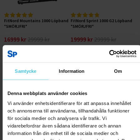
FitNord Mountains 1000 Löpband
FitNord Sprint 1000 G2 Löpband
*SMÖRJFRI*
*SMÖRJFRI*
16999 kr
29999 kr
19999 kr
29999 kr
Lägg till i varukorgen
Lägg till i varukorgen
Samtycke
Information
Om
RABATT 40 %
Denna webbplats använder cookies
Vi använder enhetsidentifierare för att anpassa innehållet
och annonserna till användarna, tillhandahålla funktioner
för sociala medier och analysera vår trafik. Vi
vidarebefordrar även sådana identifierare och annan
information från din enhet till de sociala medier och