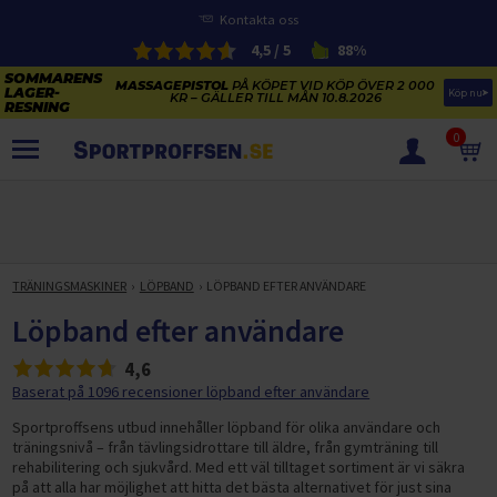
Kontakta oss
4,5 / 5
88%
MASSAGEPISTOL
PÅ KÖPET VID KÖP ÖVER 2 000
Köp nu
KR – GÄLLER TILL MÅN 10.8.2026
0
PRODUKTER
SOMMARENS LAGERRENSNING
ELCYKLARNAS SOMMARFÖRSÄLJNING
TRÄNINGSMASKINER
LÖPBAND
LÖPBAND EFTER ANVÄNDARE
Paketerbjudanden
KAJAKER OCH SUP-BRÄDOR
Löpband efter användare
KOSTTILLSKOTT
REA PÅ STUDSMATTOR
4,6
ELCYKLAR
SOMMARREA PÅ TRÄNING OCH STYRKETRÄNING
Baserat på 1096 recensioner löpband efter användare
ELCYKLAR DAM
SOMMARIDROTT
CYKELTILLBEHÖR & RESERVDELAR OUTLET
Sportproffsens utbud innehåller löpband för olika användare och
ELCYKLAR HERR
STUDSMATTOR
träningsnivå – från tävlingsidrottare till äldre, från gymträning till
STYRKETRÄNING
HÄLSA & VÄLMÅENDE – SÄSONGSRENSNING
rehabilitering och sjukvård. Med ett väl tilltaget sortiment är vi säkra
ELCYKLAR CITY
KAJAKER
BÄNKAR OCH STÄLLNINGAR
TRÄNINGSMASKINER
på att
alla har möjlighet att hitta det bästa alternativet för just sina