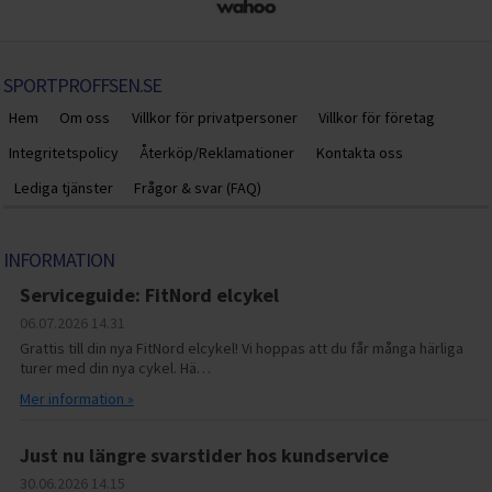
SPORTPROFFSEN.SE
Hem
Om oss
Villkor för privatpersoner
Villkor för företag
Integritetspolicy
Återköp/Reklamationer
Kontakta oss
Lediga tjänster
Frågor & svar (FAQ)
INFORMATION
Serviceguide: FitNord elcykel
06.07.2026
14.31
Grattis till din nya FitNord elcykel! Vi hoppas att du får många härliga
turer med din nya cykel. Hä…
Mer information »
Just nu längre svarstider hos kundservice
30.06.2026
14.15