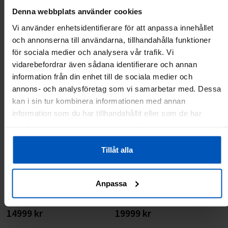
3999 kr
4799 kr
3499 kr
5999 kr
Denna webbplats använder cookies
Vi använder enhetsidentifierare för att anpassa innehållet
Lägg till i varukorgen
Lägg till i varukorgen
och annonserna till användarna, tillhandahålla funktioner
för sociala medier och analysera vår trafik. Vi
vidarebefordrar även sådana identifierare och annan
information från din enhet till de sociala medier och
annons- och analysföretag som vi samarbetar med. Dessa
kan i sin tur kombinera informationen med annan
information som du har tillhandahållit eller som de har
samlat in när du har använt deras tjänster.
Tillåt alla
FitNord Cyclo 1000 Motionscykel
FitNord Hiker 1000F Crosstrainer,
Anpassa
framhjulsdriven
14999 kr
19999 kr