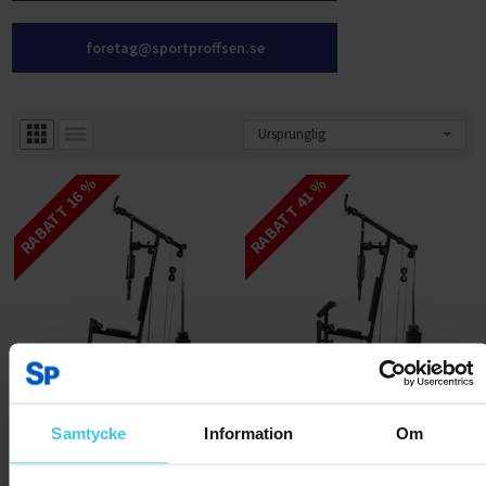
foretag@sportproffsen.se
RABATT 16 %
RABATT 41 %
Samtycke
Information
Om
FitNord Home Gym 100 Multigym
FitNord Home Gym 200 Multigym
BERÄKNAD ANKOMST TILL LAGER
27/8/2026