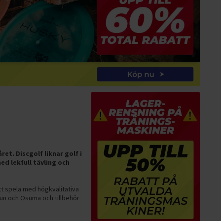
et. Discgolf liknar golf i
ed lekfull tävling och
Att spela med högkvalitativa
ikun och Osuma och tillbehör