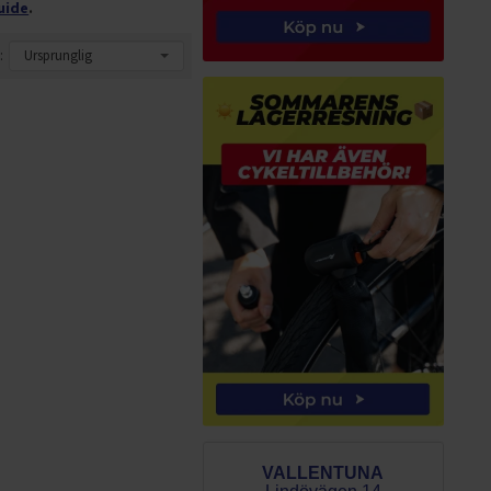
uide
.
:
VALLENTUNA