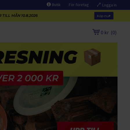
Butik
För företag
Logga in
 TILL MÅN 10.8.2026
Köp nu
0 kr
(
0
)