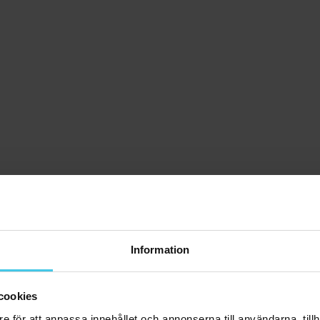
Information
cookies
e för att anpassa innehållet och annonserna till användarna, tillh