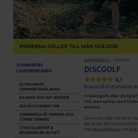
SOMMARIDROTT
DISCGOLF
SOMMARENS
DISCGOLF
LAGERRENSNING
4,7
ELCYKLARNAS
Baserat på 10 recensioner di
SOMMARFÖRSÄLJNING
Frisbeegolf, eller discgol
KAJAKER OCH SUP-BRÄDOR
stil, men spelas med frisbe
REA PÅ STUDSMATTOR
motion.
SOMMARREA PÅ TRÄNING OCH
Genom att välja rätt sorts fr
STYRKETRÄNING
discar gör det inte bara lätt
CYKELTILLBEHÖR &
som
discgolfkorgar
och
prak
RESERVDELAR OUTLET