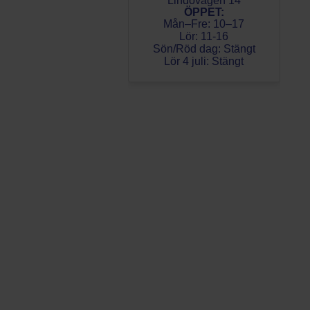
Lindövägen 14
ÖPPET:
Mån–Fre: 10–17
Lör: 11-16
Sön/Röd dag: Stängt
Lör 4 juli: Stängt