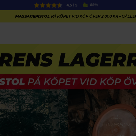
4,5 / 5
88%
MASSAGEPISTOL
PÅ KÖPET VID KÖP ÖVER 2 000 KR – GÄLLER