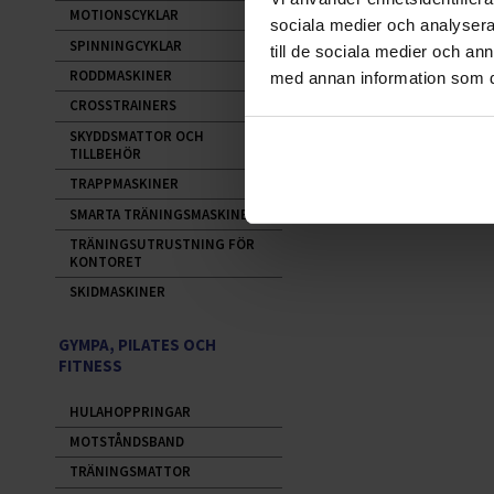
MOTIONSCYKLAR
sociala medier och analysera 
SPINNINGCYKLAR
till de sociala medier och a
RODDMASKINER
med annan information som du 
CROSSTRAINERS
SKYDDSMATTOR OCH
TILLBEHÖR
TRAPPMASKINER
SMARTA TRÄNINGSMASKINER
TRÄNINGSUTRUSTNING FÖR
KONTORET
SKIDMASKINER
GYMPA, PILATES OCH
FITNESS
HULAHOPPRINGAR
MOTSTÅNDSBAND
TRÄNINGSMATTOR