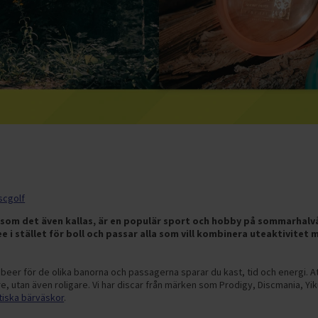
scgolf
f som det även kallas, är en populär sport och hobby på sommarhalvår
e i stället för boll och passar alla som vill kombinera uteaktivitet m
isbeer för de olika banorna och passagerna sparar du kast, tid och energi. 
are, utan även roligare. Vi har discar från märken som Prodigy, Discmania, Y
tiska bärväskor
.