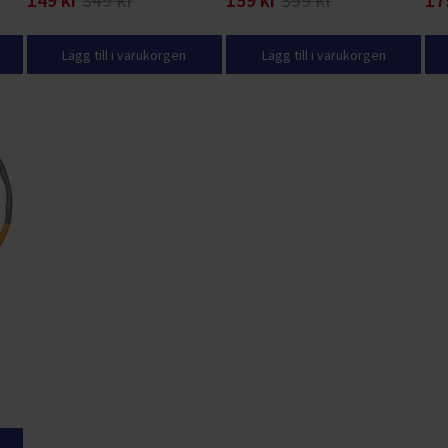
149 kr
349 kr
159 kr
399 kr
17
Lägg till i varukorgen
Lägg till i varukorgen