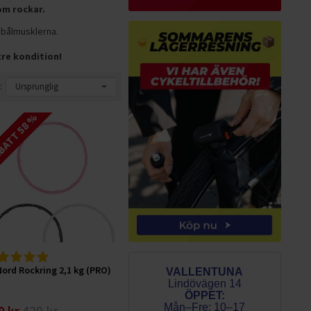
om rockar.
a bålmusklerna.
tre kondition!
:
ATT 58 %
Nord Rockring 2,1 kg (PRO)
VALLENTUNA
Lindövägen 14
ÖPPET:
Mån–Fre: 10–17