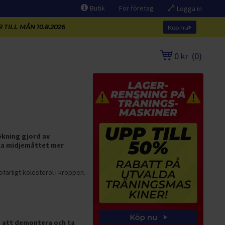
Butik
För företag
Logga in
 TILL MÅN 10.8.2026
Köp nu
0 kr
(
0
)
ökning gjord av
ska midjemåttet mer
arligt kolesterol i kroppen.
la att demontera och ta