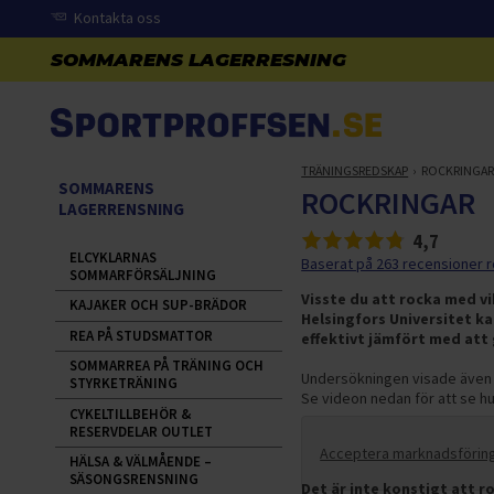
Kontakta oss
TRÄNINGSREDSKAP
ROCKRINGAR
SOMMARENS
ROCKRINGAR
LAGERRENSNING
4,7
ELCYKLARNAS
Baserat på 263 recensioner r
SOMMARFÖRSÄLJNING
Visste du att rocka med v
KAJAKER OCH SUP-BRÄDOR
Helsingfors Universitet k
REA PÅ STUDSMATTOR
effektivt jämfört med att 
SOMMARREA PÅ TRÄNING OCH
Undersökningen visade även a
STYRKETRÄNING
Se videon nedan för att se hu
CYKELTILLBEHÖR &
RESERVDELAR OUTLET
Acceptera marknadsförings
HÄLSA & VÄLMÅENDE –
SÄSONGSRENSNING
Det är inte konstigt att 