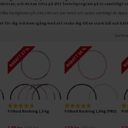
bbresan, och du kan titta på ditt favoritprogram på tv samtidigt s
t hålla hastigheten på cirka 100 varv per minut och spänn samtidigt de djup
vikt för dig och kom igång med att rocka dig till en stark bål och bät
Sortera
RABATT 57 %
RABATT 60 %
RAB
FitNord Rockring 1,5 kg
FitNord Rockring 1,8 kg (PRO)
Fit