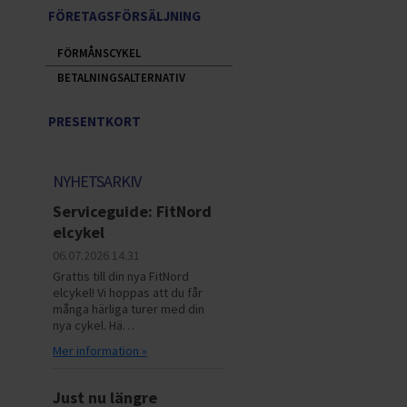
FÖRETAGSFÖRSÄLJNING
FÖRMÅNSCYKEL
BETALNINGSALTERNATIV
PRESENTKORT
NYHETSARKIV
Serviceguide: FitNord
elcykel
06.07.2026
14.31
Grattis till din nya FitNord
elcykel! Vi hoppas att du får
många härliga turer med din
nya cykel. Hä…
Mer information »
Just nu längre