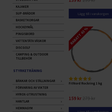
139 kr
299 kr
KAJAKER
SUP-BRÄDOR
Lägg till i varukorgen
BASKETKORGAR
HOCKEYMÅL
RABATT 43 %
PINGISBORD
VATTENTÄTA VÄSKOR
DISCGOLF
CAMPING & OUTDOOR
TILLBEHÖR
STYRKETRÄNING
BÄNKAR OCH STÄLLNINGAR
FitNord Rockring 1 kg
FÖRVARING AV VIKTER
HYROX-UTRUSTNING
159 kr
279 kr
HANTLAR
HEMMAGYM
Lägg till i varukorgen