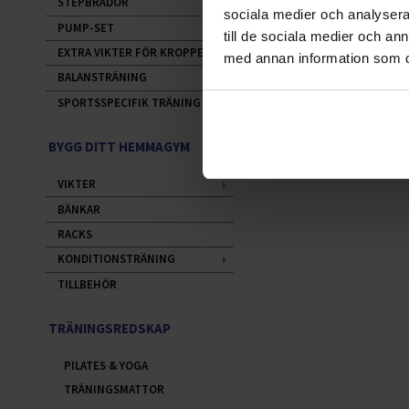
STEPBRÄDOR
sociala medier och analysera 
PUMP-SET
till de sociala medier och a
EXTRA VIKTER FÖR KROPPEN
med annan information som du 
BALANSTRÄNING
SPORTSSPECIFIK TRÄNING
BYGG DITT HEMMAGYM
VIKTER
BÄNKAR
RACKS
KONDITIONSTRÄNING
TILLBEHÖR
TRÄNINGSREDSKAP
PILATES & YOGA
TRÄNINGSMATTOR