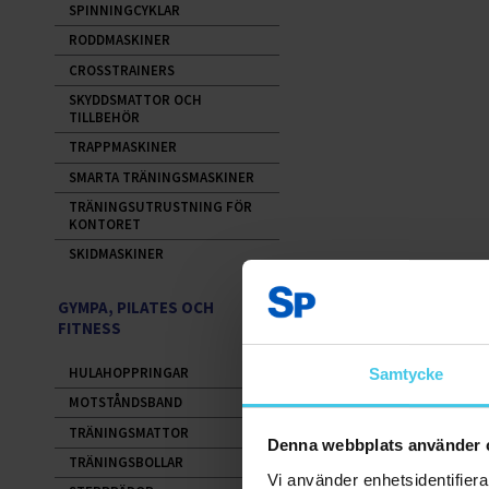
SPINNINGCYKLAR
RODDMASKINER
CROSSTRAINERS
SKYDDSMATTOR OCH
TILLBEHÖR
TRAPPMASKINER
SMARTA TRÄNINGSMASKINER
TRÄNINGSUTRUSTNING FÖR
KONTORET
SKIDMASKINER
GYMPA, PILATES OCH
FITNESS
HULAHOPPRINGAR
Samtycke
MOTSTÅNDSBAND
TRÄNINGSMATTOR
Denna webbplats använder 
TRÄNINGSBOLLAR
Vi använder enhetsidentifierar