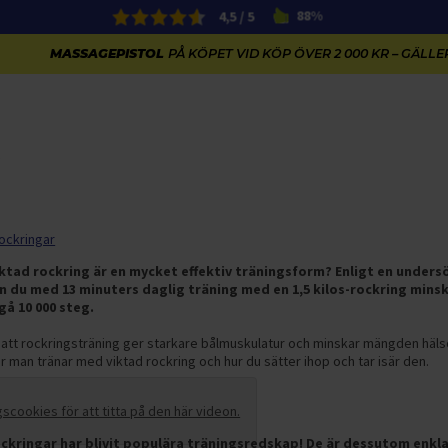
4,5 / 5
88%
MASSAGEPISTOL
PÅ KÖPET VID KÖP ÖVER 2 000 KR – GÄLLER
ockringar
iktad rockring är en mycket effektiv träningsform? Enligt en unders
an du med 13 minuters daglig träning med en 1,5 kilos-rockring min
gå 10 000 steg.
tt rockringsträning ger starkare bålmuskulatur och minskar mängden hälsof
r man tränar med viktad rockring och hur du sätter ihop och tar isär den.
cookies för att titta på den här videon.
rockringar har blivit populära träningsredskap! De är dessutom enk