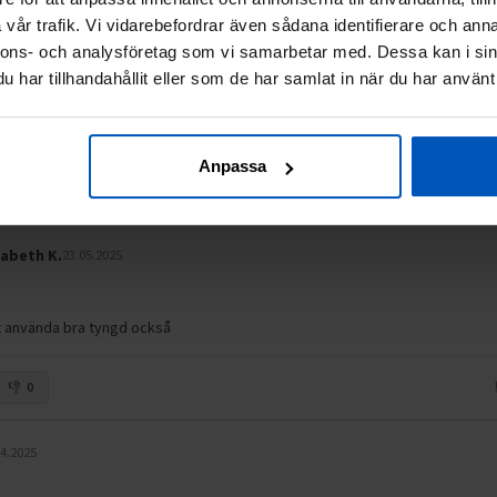
ket nöjd
vår trafik. Vi vidarebefordrar även sådana identifierare och anna
nnons- och analysföretag som vi samarbetar med. Dessa kan i sin
0
har tillhandahållit eller som de har samlat in när du har använt 
20.11.2025
Anpassa
0
sabeth K.
23.05.2025
tt använda bra tyngd också
0
04.2025