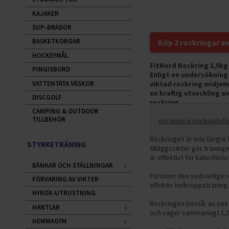
KAJAKER
SUP-BRÄDOR
BASKETKORGAR
Köp 2 rockringar a
HOCKEYMÅL
FitNord Rockring 1,5kg
PINGISBORD
Enligt en undersökning
VATTENTÄTA VÄSKOR
viktad rockring midjem
en kraftig utveckling 
DISCGOLF
rockring.
CAMPING & OUTDOOR
TILLBEHÖR
Acceptera marknadsföri
Rockringen är inte längre
STYRKETRÄNING
tilläggsvikter gör tränin
är effektivt för kaloriför
BÄNKAR OCH STÄLLNINGAR
Förutom den sedvanliga ro
FÖRVARING AV VIKTER
effektiv helkroppsträning
HYROX-UTRUSTNING
Rockringen består av sex 
HANTLAR
och väger sammanlagt 1,5
HEMMAGYM