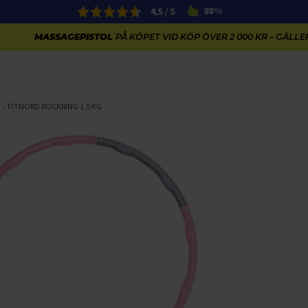
4,5 / 5
88%
MASSAGEPISTOL
PÅ KÖPET VID KÖP ÖVER 2 000 KR – GÄLLER
FITNORD ROCKRING 1,5 KG