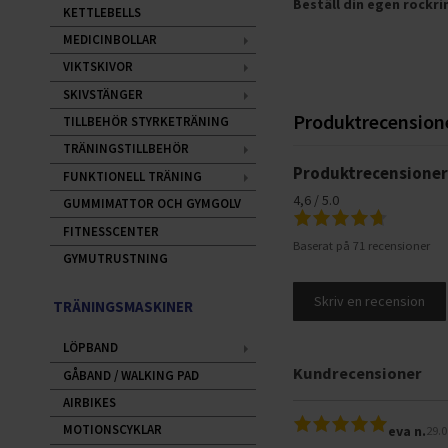
Beställ din egen rockri
KETTLEBELLS
MEDICINBOLLAR
VIKTSKIVOR
SKIVSTÄNGER
Produktrecension
TILLBEHÖR STYRKETRÄNING
TRÄNINGSTILLBEHÖR
Produktrecensione
FUNKTIONELL TRÄNING
4,6 / 5.0
GUMMIMATTOR OCH GYMGOLV
FITNESSCENTER
Baserat på 71 recensioner
GYMUTRUSTNING
Skriv en recension
TRÄNINGSMASKINER
LÖPBAND
Kundrecensioner
GÅBAND / WALKING PAD
AIRBIKES
MOTIONSCYKLAR
eva n.
29.0