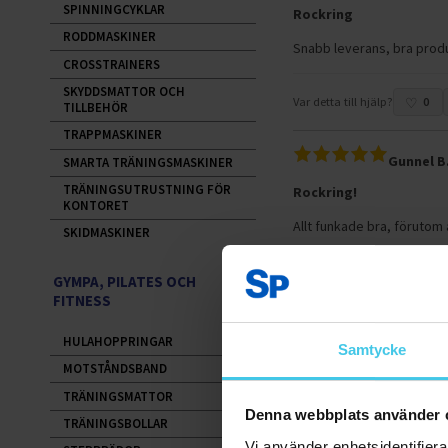
SPINNINGCYKLAR
Rockring
RODDMASKINER
Snabb leverans, bra prod
CROSSTRAINERS
SKYDDSMATTOR OCH
Var detta till hjälp?
0
TILLBEHÖR
TRAPPMASKINER
Gunnel B
SMARTA TRÄNINGSMASKINER
TRÄNINGSUTRUSTNING FÖR
Rockring!
KONTORET
Allt funkade bra, förutom a
SKIDMASKINER
Gunnel!
GYMPA, PILATES OCH
FITNESS
Var detta till hjälp?
0
HULAHOPPRINGAR
Samtycke
MOTSTÅNDSBAND
Inga Gun 
TRÄNINGSMATTOR
Rockring
Denna webbplats använder 
TRÄNINGSBOLLAR
Vi använder enhetsidentifierar