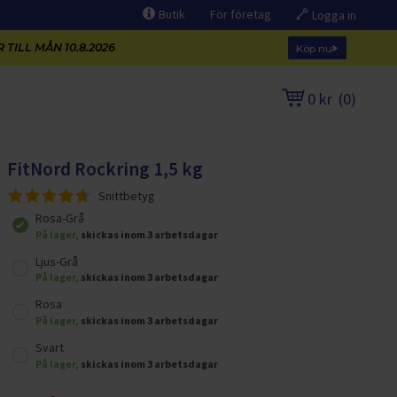
Butik
För företag
Logga in
 TILL MÅN 10.8.2026
Köp nu
0 kr
(
0
)
FitNord Rockring 1,5 kg
Snittbetyg
Rosa-Grå
På lager,
skickas inom 3 arbetsdagar
Ljus-Grå
På lager,
skickas inom 3 arbetsdagar
Rosa
På lager,
skickas inom 3 arbetsdagar
Svart
På lager,
skickas inom 3 arbetsdagar