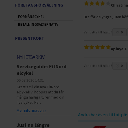
FÖRETAGSFÖRSÄLJNING
Christina
Bra för de yngre, utan höf
FÖRMÅNSCYKEL
BETALNINGSALTERNATIV
Var detta till hjälp?
0
PRESENTKORT
Apinya T.
NYHETSARKIV
Serviceguide: FitNord
Var detta till hjälp?
0
elcykel
06.07.2026
14.31
Grattis till din nya FitNord
elcykel! Vi hoppas att du får
många härliga turer med din
nya cykel. Hä…
Mer information »
Andra har även tittat på:
Just nu längre