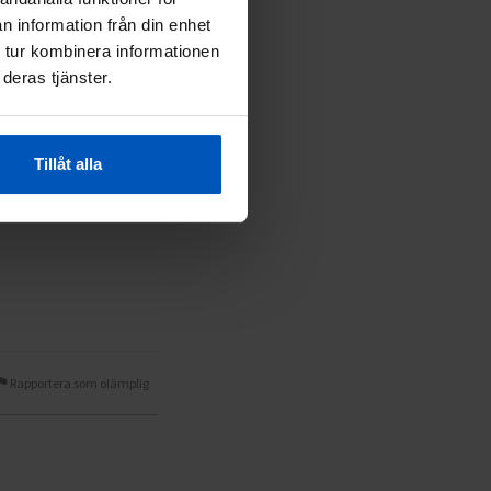
n information från din enhet
 tur kombinera informationen
Rapportera som olämplig
deras tjänster.
Tillåt alla
Rapportera som olämplig
Rapportera som olämplig