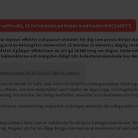
v valfri vikt, få fettmätare på köpet med koden ROCKAFETT
 är mycket effektiv och passar utmärkt för dig som precis börjat m
 gjord av Helsingfors Universitet så minskar 13 minuters daglig roc
åttet 4 gånger effektivare än att gå 10 000 steg om dagen. Unders
av bålmusklerna och mängden dåligt LDL-kolesterol minskade hos 
ngscookies för att titta på den här videon.
 bara en leksak för barn, utan även ett riktigt bra träningsredskap. Rockri
gen effektiv, minskar midjemåttet samt stärker de djupa rygg- och magmusk
bränning och minskar det farliga bukfettet, utvecklar koordinationen och förb
terande rörelsen kring midjan kan rockringen användas för många andra rör
.
hopsättbara delar som är vadderade för att göra träningen bekvämare. Ring
 kg. Ringens yta har en vågig design som masserar musklerna varsamt unde