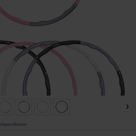
❯
tspecifikation