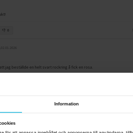
ukt!
0
.
02.01.2026
tt jag beställde en helt svart rockring å fick en rosa.
0
Information
Liselotte B.
23.11.2025
cookies
e för att anpassa innehållet och annonserna till användarna, tillh