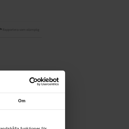
Rapportera som olämplig
Rapportera som olämplig
Om
andahålla funktioner för