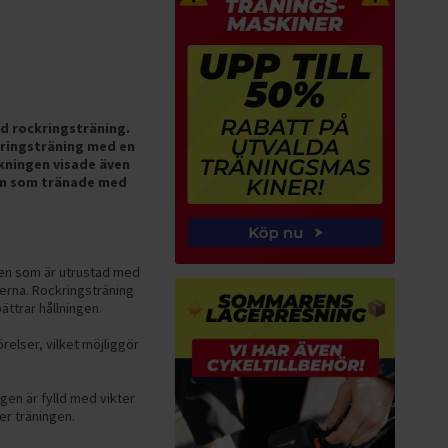
ed rockringsträning.
kringsträning med en
ökningen visade även
dem som tränade med
ngen som är utrustad med
lerna. Rockringsträning
ättrar hållningen.
elser, vilket möjliggör
en är fylld med vikter
r träningen.