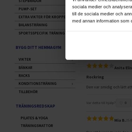
Den var helt perfekt. Myc
STEPBRÄDOR
sociala medier och analysera 
PUMP-SET
till de sociala medier och a
Var detta till hjälp?
0
EXTRA VIKTER FÖR KROPPEN
med annan information som du 
BALANSTRÄNING
SPORTSSPECIFIK TRÄNING
Guest G.
BYGG DITT HEMMAGYM
Var detta till hjälp?
0
VIKTER
BÄNKAR
Anita Eli
RACKS
Rockring
KONDITIONSTRÄNING
Den var smidig och lätt a
TILLBEHÖR
Var detta till hjälp?
0
TRÄNINGSREDSKAP
PILATES & YOGA
Mia B.
25.
TRÄNINGSMATTOR