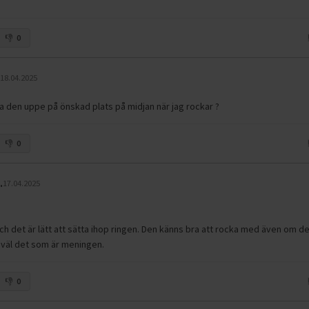
0
.
18.04.2025
la den uppe på önskad plats på midjan när jag rockar ?
0
.
17.04.2025
h det är lätt att sätta ihop ringen. Den känns bra att rocka med även om de
 väl det som är meningen.
0