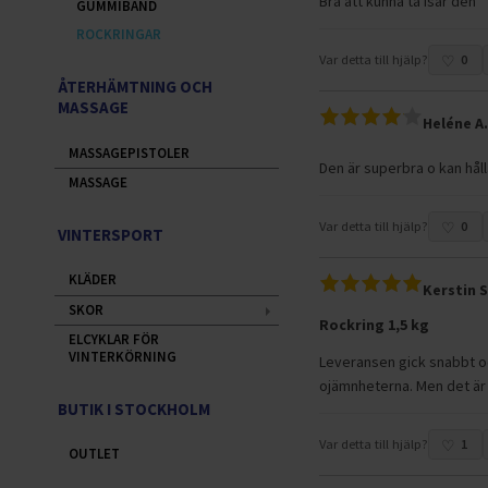
Bra att kunna ta isär den
GUMMIBAND
ROCKRINGAR
Var detta till hjälp?
0
ÅTERHÄMTNING OCH
MASSAGE
Heléne A
MASSAGEPISTOLER
Den är superbra o kan hål
MASSAGE
Var detta till hjälp?
0
VINTERSPORT
KLÄDER
Kerstin S
SKOR
Rockring 1,5 kg
ELCYKLAR FÖR
VINTERKÖRNING
Leveransen gick snabbt oc
ojämnheterna. Men det är
BUTIK I STOCKHOLM
Var detta till hjälp?
1
OUTLET