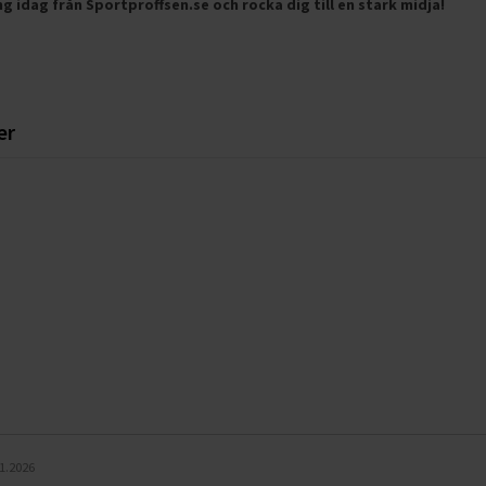
ng idag från Sportproffsen.se och rocka dig till en stark midja!
er
r
1.2026