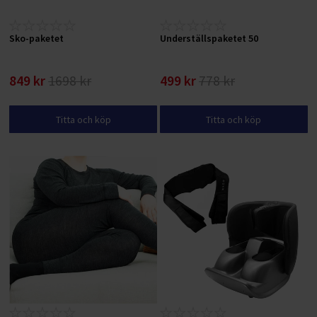
Sko-paketet
Underställspaketet 50
849 kr
1698 kr
499 kr
778 kr
Titta och köp
Titta och köp