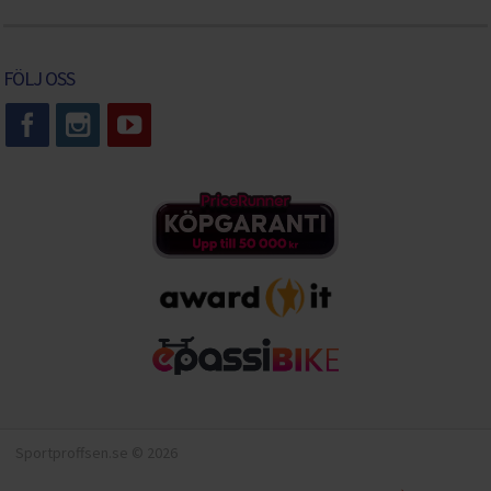
FÖLJ OSS
Sportproffsen.se © 2026