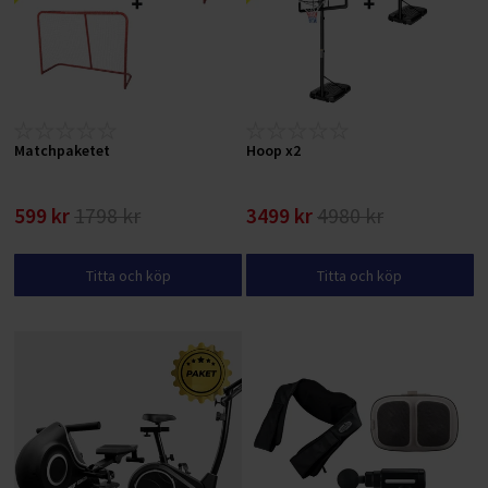
Matchpaketet
Hoop x2
599 kr
1798 kr
3499 kr
4980 kr
Titta och köp
Titta och köp