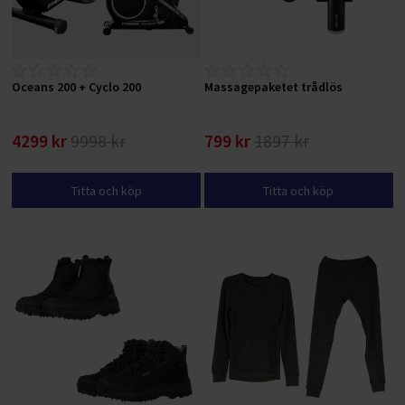
Oceans 200 + Cyclo 200
Massagepaketet trådlös
4299 kr
9998 kr
799 kr
1897 kr
Titta och köp
Titta och köp