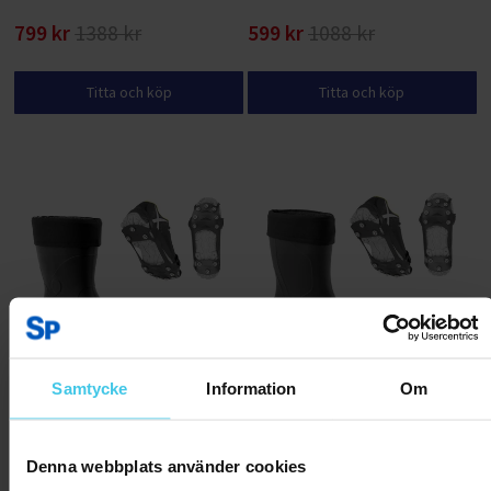
799 kr
1388 kr
599 kr
1088 kr
Titta och köp
Titta och köp
Samtycke
Information
Om
Berg Stövlar + halkskydd
Glacier Stövlar + halkskydd
Denna webbplats använder cookies
349 kr
428 kr
399 kr
528 kr