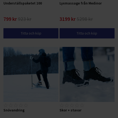
Underställspaketet 100
Lyxmassage från Medinor
799 kr
923 kr
3199 kr
5298 kr
Titta och köp
Titta och köp
Snövandring
Skor + stavar