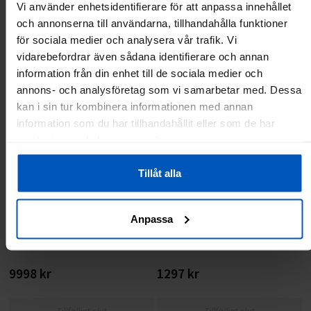
Vi använder enhetsidentifierare för att anpassa innehållet
och annonserna till användarna, tillhandahålla funktioner
Titta och köp
Titta och köp
för sociala medier och analysera vår trafik. Vi
vidarebefordrar även sådana identifierare och annan
information från din enhet till de sociala medier och
annons- och analysföretag som vi samarbetar med. Dessa
kan i sin tur kombinera informationen med annan
information som du har tillhandahållit eller som de har
samlat in när du har använt deras tjänster.
Tillåt alla
Anpassa
Racer 100 + Hiker 100R
Massagepaketet
9998 kr
1297 kr