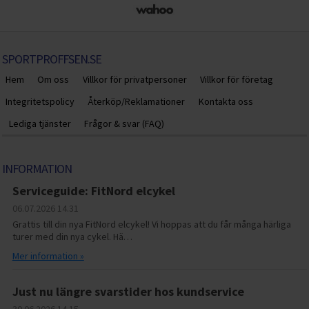
SPORTPROFFSEN.SE
Hem
Om oss
Villkor för privatpersoner
Villkor för företag
Integritetspolicy
Återköp/Reklamationer
Kontakta oss
Lediga tjänster
Frågor & svar (FAQ)
INFORMATION
Serviceguide: FitNord elcykel
06.07.2026
14.31
Grattis till din nya FitNord elcykel! Vi hoppas att du får många härliga
turer med din nya cykel. Hä…
Mer information »
Just nu längre svarstider hos kundservice
30.06.2026
14.15