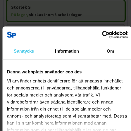
Storlek S
På lager,
skickas inom 3 arbetsdagar
Storlek XL
På lager,
skickas inom 3 arbetsdagar
Samtycke
Information
Om
Storlek XXL
På lager,
skickas inom 3 arbetsdagar
Denna webbplats använder cookies
Vi använder enhetsidentifierare för att anpassa innehållet
Lägg till i varukorgen
och annonserna till användarna, tillhandahålla funktioner
för sociala medier och analysera vår trafik. Vi
På lager,
skickas inom 3 arbetsdagar
vidarebefordrar även sådana identifierare och annan
information från din enhet till de sociala medier och
BESKRIVNING
annons- och analysföretag som vi samarbetar med. Dessa
kan i sin tur kombinera informationen med annan
Ett prisvärt underställ i perfekt mix! Med 50% merinoull får du
information som du har tillhandahållit eller som de har