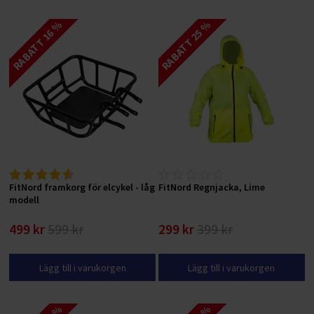
RABATT 16 %
RABATT 25 %
FitNord framkorg för elcykel - låg
FitNord Regnjacka, Lime
modell
499 kr
599 kr
299 kr
399 kr
Lägg till i varukorgen
Lägg till i varukorgen