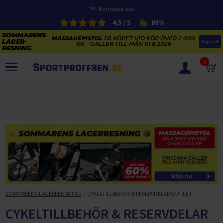
Kontakta oss
4,5 / 5
88%
MASSAGEPISTOL
PÅ KÖPET VID KÖP ÖVER 2 000
Köp nu
KR – GÄLLER TILL MÅN 10.8.2026
0
PRODUKTER
SOMMARENS LAGERRENSNING
ELCYKLARNAS SOMMARFÖRSÄLJNING
Paketerbjudanden
KAJAKER OCH SUP-BRÄDOR
KOSTTILLSKOTT
REA PÅ STUDSMATTOR
ELCYKLAR
SOMMARREA PÅ TRÄNING OCH STYRKETRÄNING
ELCYKLAR DAM
SOMMARIDROTT
CYKELTILLBEHÖR & RESERVDELAR OUTLET
SOMMARENS LAGERRENSNING
CYKELTILLBEHÖR & RESERVDELAR OUTLET
ELCYKLAR HERR
STUDSMATTOR
STYRKETRÄNING
HÄLSA & VÄLMÅENDE – SÄSONGSRENSNING
CYKELTILLBEHÖR & RESERVDELAR
ELCYKLAR CITY
KAJAKER
BÄNKAR OCH STÄLLNINGAR
TRÄNINGSMASKINER