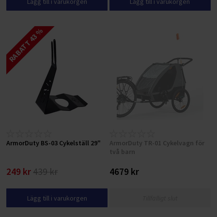
Lägg till i varukorgen
Lägg till i varukorgen
RABATT 43 %
ArmorDuty BS-03 Cykelställ 29"
ArmorDuty TR-01 Cykelvagn för
två barn
249 kr
439 kr
4679 kr
Lägg till i varukorgen
Tillfälligt slut