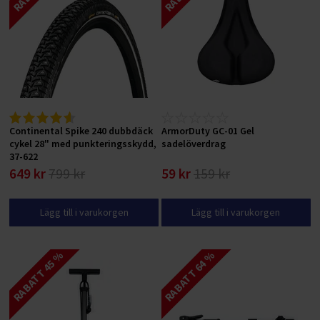
Continental Spike 240 dubbdäck
ArmorDuty GC-01 Gel
cykel 28" med punkteringsskydd,
sadelöverdrag
37-622
649 kr
799 kr
59 kr
159 kr
Lägg till i varukorgen
Lägg till i varukorgen
RABATT 45 %
RABATT 64 %