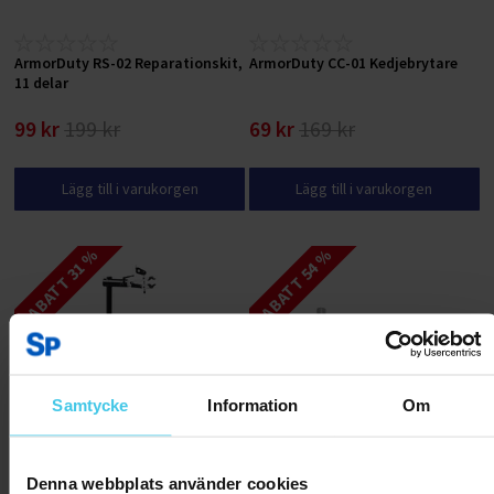
ArmorDuty RS-02 Reparationskit,
ArmorDuty CC-01 Kedjebrytare
11 delar
99 kr
199 kr
69 kr
169 kr
Lägg till i varukorgen
Lägg till i varukorgen
RABATT 31 %
RABATT 54 %
Samtycke
Information
Om
Denna webbplats använder cookies