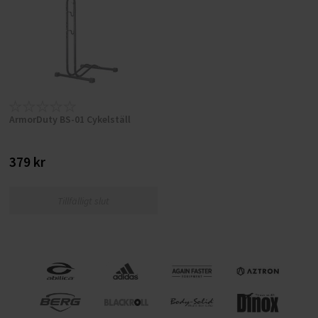
ArmorDuty BS-01 Cykelställ
379 kr
Tillfälligt slut