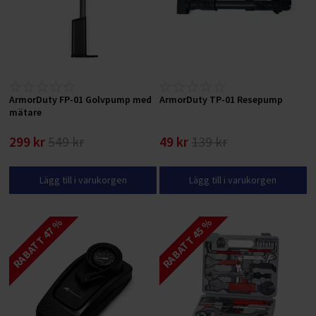
ArmorDuty FP-01 Golvpump med
ArmorDuty TP-01 Resepump
mätare
299 kr
549 kr
49 kr
139 kr
Lägg till i varukorgen
Lägg till i varukorgen
RABATT 47 %
RABATT 45 %