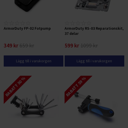
ArmorDuty FP-02 Fotpump
ArmorDuty RS-03 Reparationskit,
37 delar
349 kr
659 kr
599 kr
1099 kr
Lägg till i varukorgen
Lägg till i varukorgen
RABATT 50 %
RABATT 59 %