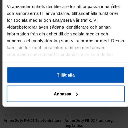
ArmorDuty RS-01
ArmorDuty PD-01 Pedaler
Vi använder enhetsidentifierare för att anpassa innehållet
Reparationsstativ för elcyklar
och annonserna till användarna, tillhandahålla funktioner
för sociala medier och analysera vår trafik. Vi
2999 kr
4379 kr
149 kr
329 kr
vidarebefordrar även sådana identifierare och annan
information från din enhet till de sociala medier och
Lägg till i varukorgen
Lägg till i varukorgen
annons- och analysföretag som vi samarbetar med. Dessa
kan i sin tur kombinera informationen med annan
RABATT 55 %
RABATT 47 %
information som du har tillhandahållit eller som de har
samlat in när du har använt deras tjänster.
Tillåt alla
Anpassa
ArmorDuty PH-02 Telefonhållare
ArmorDuty FB-02 Framkorg,
hopfällbar