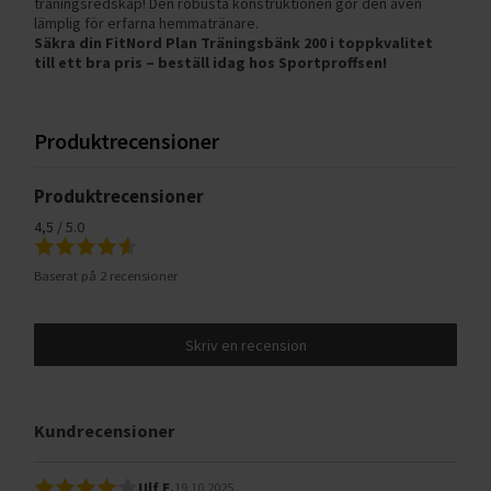
träningsredskap! Den robusta konstruktionen gör den även
lämplig för erfarna hemmatränare.
Säkra din FitNord Plan Träningsbänk 200 i toppkvalitet
till ett bra pris – beställ idag hos Sportproffsen!
Produktrecensioner
Produktrecensioner
4,5 / 5.0
Baserat på 2 recensioner
Skriv en recension
Kundrecensioner
Ulf E.
19.10.2025