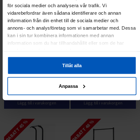
RABATT 36 %
för sociala medier och analysera vår trafik. Vi
vidarebefordrar även sådana identifierare och annan
information från din enhet till de sociala medier och
annons- och analysföretag som vi samarbetar med. Dessa
kan i sin tur kombinera informationen med annan
information som du har tillhandahållit eller som de har
samlat in när du har använt deras tjänster.
Tillåt alla
FitNord Ryggbänk
FitNord Justebar Snedbänk 200
BERÄKNAD ANKOMST TILL LAGER
1/9/2026
1299 kr
1399 kr
2199 kr
Anpassa
Lägg till i varukorgen
Lägg till i varukorgen
RABATT 45 %
RABATT 48 %