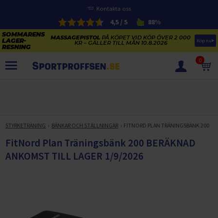
Kontakta oss
4,5 / 5
88%
MASSAGEPISTOL
PÅ KÖPET VID KÖP ÖVER 2 000
Köp nu
KR – GÄLLER TILL MÅN 10.8.2026
0
PRODUKTER
SOMMARENS LAGERRENSNING
ELCYKLARNAS SOMMARFÖRSÄLJNING
STYRKETRÄNING
BÄNKAR OCH STÄLLNINGAR
FITNORD PLAN TRÄNINGSBÄNK 200
Paketerbjudanden
KAJAKER OCH SUP-BRÄDOR
FitNord Plan Träningsbänk 200 BERÄKNAD
KOSTTILLSKOTT
ANKOMST TILL LAGER 1/9/2026
REA PÅ STUDSMATTOR
ELCYKLAR
SOMMARREA PÅ TRÄNING OCH STYRKETRÄNING
ELCYKLAR DAM
SOMMARIDROTT
CYKELTILLBEHÖR & RESERVDELAR OUTLET
ELCYKLAR HERR
STUDSMATTOR
STYRKETRÄNING
HÄLSA & VÄLMÅENDE – SÄSONGSRENSNING
ELCYKLAR CITY
KAJAKER
BÄNKAR OCH STÄLLNINGAR
TRÄNINGSMASKINER