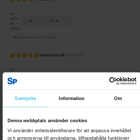
Var
detta
0
0
till
hjälp?
Rapportera som olämplig
Henriette M.
14.02.2025
Var
detta
0
5
till
hjälp?
Rapportera som olämplig
Samtycke
Information
Om
Denna webbplats använder cookies
Andra har även tittat på:
Vi använder enhetsidentifierare för att anpassa innehållet
och annonserna till användarna, tillhandahålla funktioner