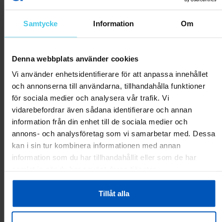
Mari V.
22.08.2023
Samtycke
Information
Om
Kevytrakenteinen, dippikahvoihin ei voi varata painoa mistään
suunnasta, tai koko hökötys on nurin. Selkäpenkkinä ok, kunhan
on tarpeeksi pitkä käyttäjä. 178 cm mittaiselle saa juuri ja juuri
Denna webbplats använder cookies
säädettyä sopivaksi.
Vi använder enhetsidentifierare för att anpassa innehållet
och annonserna till användarna, tillhandahålla funktioner
Var
för sociala medier och analysera vår trafik. Vi
detta
1
1
till
vidarebefordrar även sådana identifierare och annan
hjälp?
information från din enhet till de sociala medier och
Rapportera som olämplig
annons- och analysföretag som vi samarbetar med. Dessa
kan i sin tur kombinera informationen med annan
Lyhytkö?
22.12.2018
information som du har tillhandahållit eller som de har
Ei lyhyille
samlat in när du har använt deras tjänster.
Olen 171cm mutta jalkani eivät ole erityisen pitkät ja tämä ei
Tillåt alla
oikein toimi edes matalimmillaan, vaan jää liian ylös vatsaa
vasten. Jos olen ihan varpaillani tai laitan jonkin korokkeen
jalkojen alle, pystyy käyttämään jotenkin. Pidempijalkaisella ei