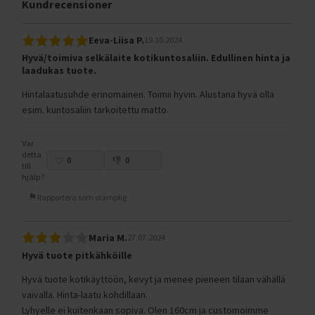
Kundrecensioner
Eeva-Liisa P.
19.10.2024
Hyvä/toimiva selkälaite kotikuntosaliin. Edullinen hinta ja
laadukas tuote.
Hintalaatusuhde erinomainen. Toimii hyvin. Alustana hyvä olla
esim. kuntosaliin tarkoitettu matto.
Var
detta
0
0
till
hjälp?
Rapportera som olämplig
Maria M.
27.07.2024
Hyvä tuote pitkähköille
Hyvä tuote kotikäyttöön, kevyt ja menee pieneen tilaan vähällä
vaivalla. Hinta-laatu kohdillaan.
Lyhyelle ei kuitenkaan sopiva. Olen 160cm ja customoimme