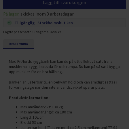
Lägg till i varukorgen
På lager,
skickas inom 3 arbetsdagar
Tillgänglig i Stockholmsbutiken
Lägsta pris senaste 30 dagarna:
1299 kr
BESKRIVNING
Med FitNords ryggbänk kan kan du på ett effektivt sätt träna
musklerna i rygg, baksida lår och rumpa. Du kan på så sätt bygga
upp muskler för en bra hållning.
Bänken är justerbar till en bekväm höjd och kan smidigt sättas i
förvaringsläge när den inte används, vilket sparar plats.
Produktinformation:
Max användarvikt: 130 kg
Max användarlängd: ca 180 cm
Längd: 102 cm
Bredd 53 cm
Justerbar höjd (7 lägen med ca 2,5 cm mellanrrum) 77-94