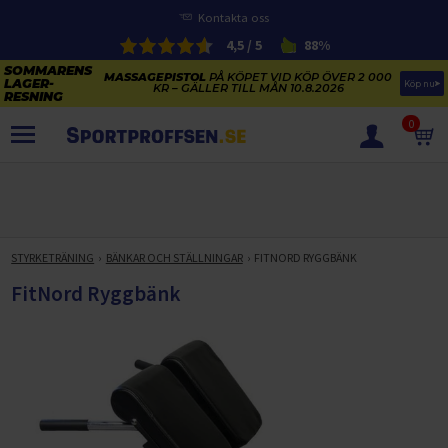
Kontakta oss
4,5 / 5
88%
MASSAGEPISTOL
PÅ KÖPET VID KÖP ÖVER 2 000
Köp nu
KR – GÄLLER TILL MÅN 10.8.2026
0
PRODUKTER
SOMMARENS LAGERRENSNING
ELCYKLARNAS SOMMARFÖRSÄLJNING
STYRKETRÄNING
BÄNKAR OCH STÄLLNINGAR
FITNORD RYGGBÄNK
Paketerbjudanden
KAJAKER OCH SUP-BRÄDOR
FitNord Ryggbänk
KOSTTILLSKOTT
REA PÅ STUDSMATTOR
ELCYKLAR
SOMMARREA PÅ TRÄNING OCH STYRKETRÄNING
ELCYKLAR DAM
SOMMARIDROTT
CYKELTILLBEHÖR & RESERVDELAR OUTLET
ELCYKLAR HERR
STUDSMATTOR
STYRKETRÄNING
HÄLSA & VÄLMÅENDE – SÄSONGSRENSNING
ELCYKLAR CITY
KAJAKER
BÄNKAR OCH STÄLLNINGAR
TRÄNINGSMASKINER