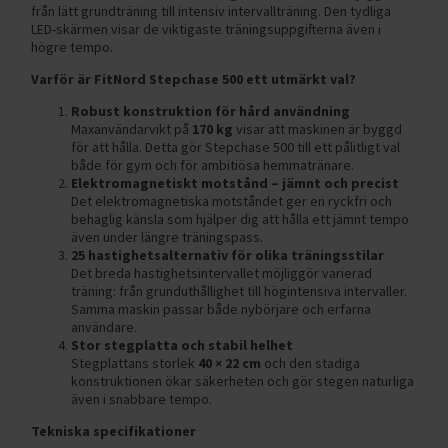
från lätt grundträning till intensiv intervallträning. Den tydliga
LED-skärmen visar de viktigaste träningsuppgifterna även i
högre tempo.
Varför är FitNord Stepchase 500 ett utmärkt val?
Robust konstruktion för hård användning
Maxanvändarvikt på
170 kg
visar att maskinen är byggd
för att hålla. Detta gör Stepchase 500 till ett pålitligt val
både för gym och för ambitiösa hemmatränare.
Elektromagnetiskt motstånd – jämnt och precist
Det elektromagnetiska motståndet ger en ryckfri och
behaglig känsla som hjälper dig att hålla ett jämnt tempo
även under längre träningspass.
25 hastighetsalternativ för olika träningsstilar
Det breda hastighetsintervallet möjliggör varierad
träning: från grunduthållighet till högintensiva intervaller.
Samma maskin passar både nybörjare och erfarna
användare.
Stor stegplatta och stabil helhet
Stegplattans storlek
40 × 22 cm
och den stadiga
konstruktionen ökar säkerheten och gör stegen naturliga
även i snabbare tempo.
Tekniska specifikationer