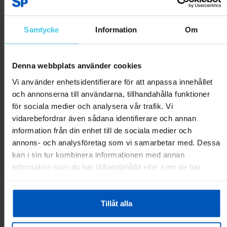
Produktrecensioner
Samtycke
Information
Om
Denna webbplats använder cookies
Skriv en recension
Vi använder enhetsidentifierare för att anpassa innehållet
och annonserna till användarna, tillhandahålla funktioner
för sociala medier och analysera vår trafik. Vi
Kundrecensioner
vidarebefordrar även sådana identifierare och annan
Inga recensioner ännu.
information från din enhet till de sociala medier och
annons- och analysföretag som vi samarbetar med. Dessa
kan i sin tur kombinera informationen med annan
Andra har även tittat på:
information som du har tillhandahållit eller som de har
samlat in när du har använt deras tjänster.
RABATT 43 %
RABATT 33 %
Tillåt alla