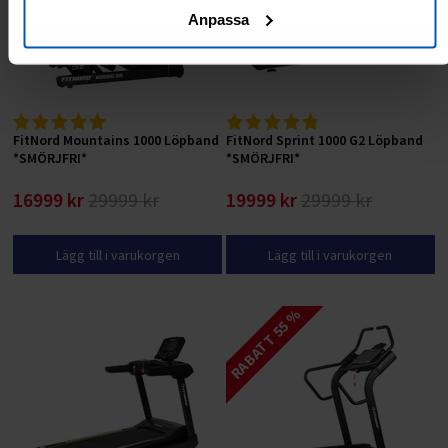
Anpassa
FitNord Mountains 1000 Löpband
FitNord Sprint 1000 G2 Löpband
*SMÖRJFRI*
*SMÖRJFRI*
16999 kr
29999 kr
19999 kr
29999 kr
Lägg till i varukorgen
Lägg till i varukorgen
RABATT 55 %