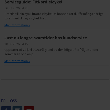
Serviceguide: FitNord elcykel
06.07.2026
14.31
Grattis till din nya FitNord elcykel! Vi hoppas att du får många härliga
turer med din nya cykel. Hä…
Mer information »
Just nu längre svarstider hos kundservice
30.06.2026
14.15
Uppdaterad 29 juni 2026 På grund av den höga efterfrågan under
sommaren och en p…
Mer information »
FÖLJ OSS