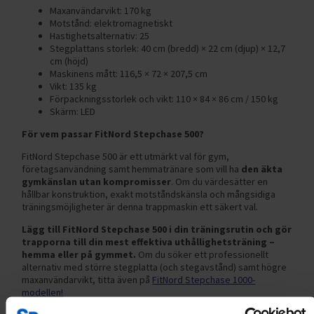
Maxanvändarvikt: 170 kg
Motstånd: elektromagnetiskt
Hastighetsalternativ: 25
Stegplattans storlek: 40 cm (bredd) × 22 cm (djup) × 12,7
cm (höjd)
Maskinens mått: 116,5 × 72 × 207,5 cm
Vikt: 135 kg
Förpackningsstorlek och vikt: 110 × 84 × 86 cm / 150 kg
Skärm: LED
För vem passar FitNord Stepchase 500?
FitNord Stepchase 500 är ett utmärkt val för gym,
företagsanvändning samt hemmatränare som vill ha
den äkta
gymkänslan utan kompromisser
. Om du värdesätter en
hållbar konstruktion, exakt motståndskänsla och mångsidiga
träningsmöjligheter är denna trappmaskin ett säkert val.
Lägg till FitNord Stepchase 500 i din träningsrutin och gör
trapporna till din mest effektiva uthållighetsträning –
hemma eller på gymmet.
Om du söker ett professionellt
alternativ med större stegplatta (och stegavstånd) samt högre
maxanvändarvikt, titta även på
FitNord Stepchase 1000-
modellen!