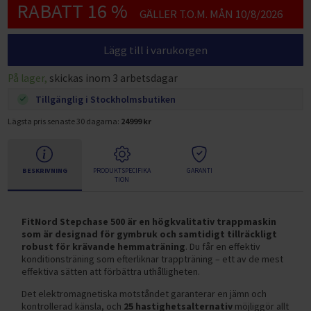
RABATT 16 %
GÄLLER T.O.M. MÅN 10/8/2026
Lägg till i varukorgen
På lager,
skickas inom 3 arbetsdagar
Tillgänglig i Stockholmsbutiken
Lägsta pris senaste 30 dagarna:
24999 kr
BESKRIVNING
PRODUKTSPECIFIKA
GARANTI
TION
FitNord Stepchase 500 är en högkvalitativ trappmaskin
som är designad för gymbruk och samtidigt tillräckligt
robust för krävande hemmaträning
. Du får en effektiv
konditionsträning som efterliknar trappträning – ett av de mest
effektiva sätten att förbättra uthålligheten.
Det elektromagnetiska motståndet garanterar en jämn och
kontrollerad känsla, och
25 hastighetsalternativ
möjliggör allt