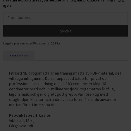
Fyll i din e-postadress, så meddelar vi dig när produkten är tillgänglig
igen.
Skicka
Lägsta pris senaste 30 dagarna:
129 kr
BESKRIVNING
FitNord NBR Yogamatta är en träningsmatta av NBR-material, det
vill säga nitrilgummi. Den är anpassad både för privat och
professionell användning och är 183 centimeter lång, 61
centimeter bred och 15 millimeter tjock. Yogamattan är tålig,
lagom mjuk och ger dig ett gott grepp. Var försiktig med
dragkedjor, klockor och andra vassa föremål när du använder
mattan för att inte repa den.
Produktspecifikation:
Vikt: ca 1,15 kg
Färg: svart-vit