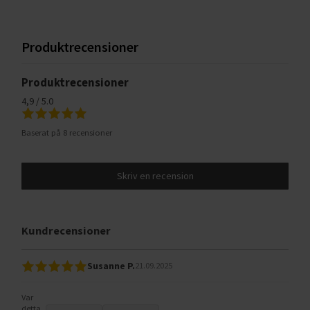
Produktrecensioner
Produktrecensioner
4,9 / 5.0
Baserat på 8 recensioner
Skriv en recension
Kundrecensioner
Susanne P.
21.09.2025
Var
detta