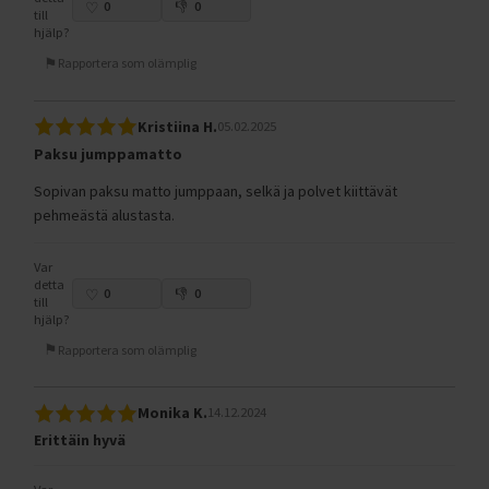
0
0
till
hjälp?
Rapportera som olämplig
Kristiina H.
05.02.2025
Paksu jumppamatto
Sopivan paksu matto jumppaan, selkä ja polvet kiittävät
pehmeästä alustasta.
Var
detta
0
0
till
hjälp?
Rapportera som olämplig
Monika K.
14.12.2024
Erittäin hyvä