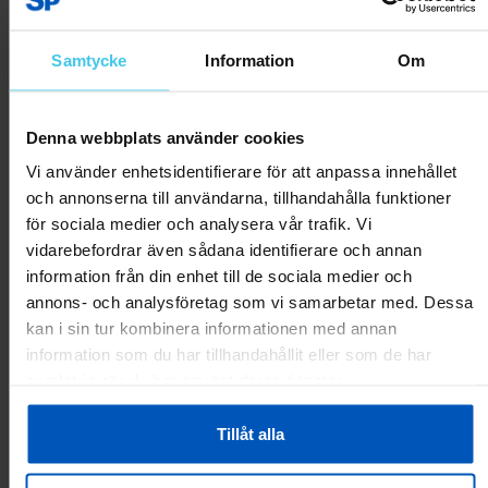
Rapportera som olämplig
Samtycke
Information
Om
Kira S.
07.02.2024
Denna webbplats använder cookies
Var
detta
0
0
Vi använder enhetsidentifierare för att anpassa innehållet
till
hjälp?
och annonserna till användarna, tillhandahålla funktioner
Rapportera som olämplig
för sociala medier och analysera vår trafik. Vi
vidarebefordrar även sådana identifierare och annan
information från din enhet till de sociala medier och
Riikka A.
05.02.2024
annons- och analysföretag som vi samarbetar med. Dessa
Mainio
kan i sin tur kombinera informationen med annan
Oikein mainio kotikäytössä. En kuitenkaan lähtisi roudaamaan
information som du har tillhandahållit eller som de har
jumppatunnille, on sen verran paksu.
samlat in när du har använt deras tjänster.
Var
Tillåt alla
detta
0
0
till
hjälp?