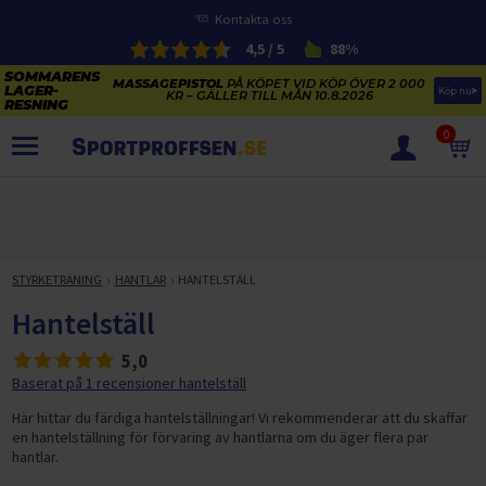
Kontakta oss
4,5 / 5
88%
MASSAGEPISTOL
PÅ KÖPET VID KÖP ÖVER 2 000
Köp nu
KR – GÄLLER TILL MÅN 10.8.2026
0
PRODUKTER
SOMMARENS LAGERRENSNING
ELCYKLARNAS SOMMARFÖRSÄLJNING
STYRKETRÄNING
HANTLAR
HANTELSTÄLL
Paketerbjudanden
KAJAKER OCH SUP-BRÄDOR
Hantelställ
KOSTTILLSKOTT
REA PÅ STUDSMATTOR
5,0
ELCYKLAR
SOMMARREA PÅ TRÄNING OCH STYRKETRÄNING
Baserat på 1 recensioner hantelställ
ELCYKLAR DAM
SOMMARIDROTT
CYKELTILLBEHÖR & RESERVDELAR OUTLET
Här hittar du färdiga hantelställningar! Vi rekommenderar att du skaffar
ELCYKLAR HERR
STUDSMATTOR
en hantelställning för förvaring av hantlarna om du äger flera par
STYRKETRÄNING
HÄLSA & VÄLMÅENDE – SÄSONGSRENSNING
hantlar.
ELCYKLAR CITY
KAJAKER
BÄNKAR OCH STÄLLNINGAR
TRÄNINGSMASKINER