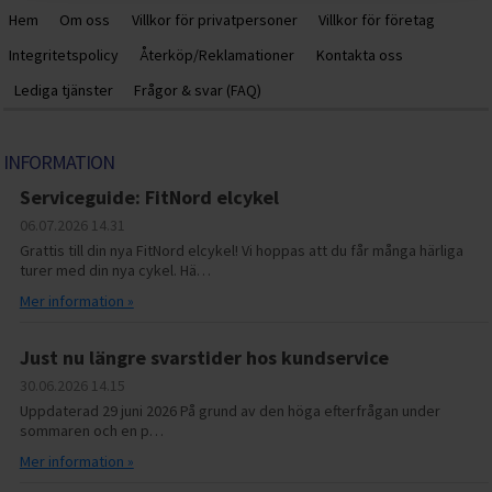
Hem
Om oss
Villkor för privatpersoner
Villkor för företag
Integritetspolicy
Återköp/Reklamationer
Kontakta oss
Lediga tjänster
Frågor & svar (FAQ)
INFORMATION
Serviceguide: FitNord elcykel
06.07.2026
14.31
Grattis till din nya FitNord elcykel! Vi hoppas att du får många härliga
turer med din nya cykel. Hä…
Mer information »
Just nu längre svarstider hos kundservice
30.06.2026
14.15
Uppdaterad 29 juni 2026 På grund av den höga efterfrågan under
sommaren och en p…
Mer information »