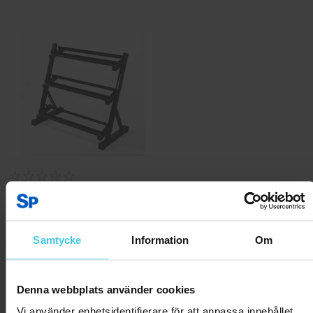
FitNord Hantelställ tre våningar,
93 cm
1999 kr
Samtycke
Information
Om
Tillfälligt slut
Denna webbplats använder cookies
Vi använder enhetsidentifierare för att anpassa innehållet