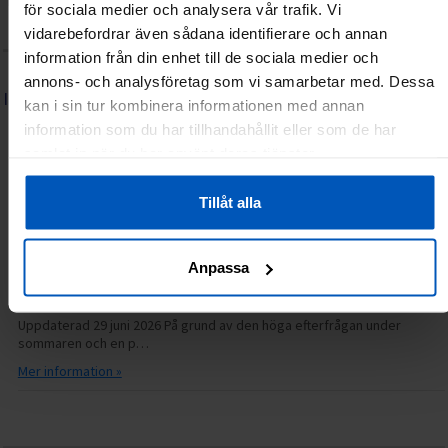
Integritetspolicy
Återköp/Reklamationer
Kontakta oss
för sociala medier och analysera vår trafik. Vi
Lediga tjänster
Frågor & svar (FAQ)
vidarebefordrar även sådana identifierare och annan
information från din enhet till de sociala medier och
annons- och analysföretag som vi samarbetar med. Dessa
INFORMATION
kan i sin tur kombinera informationen med annan
Serviceguide: FitNord elcykel
information som du har tillhandahållit eller som de har
samlat in när du har använt deras tjänster.
06.07.2026
14.31
Grattis till din nya FitNord elcykel! Vi hoppas att du får många härliga
turer med din nya cykel. Hä…
Tillåt alla
Mer information »
Anpassa
Just nu längre svarstider hos kundservice
30.06.2026
14.15
Uppdaterad 29 juni 2026 På grund av den höga efterfrågan under
sommaren och en p…
Mer information »