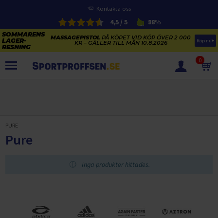
Kontakta oss
4,5 / 5
88%
MASSAGEPISTOL
PÅ KÖPET VID KÖP ÖVER 2 000
Köp nu
KR – GÄLLER TILL MÅN 10.8.2026
0
PRODUKTER
SOMMARENS LAGERRENSNING
ELCYKLARNAS SOMMARFÖRSÄLJNING
PURE
Paketerbjudanden
Pure
KAJAKER OCH SUP-BRÄDOR
KOSTTILLSKOTT
REA PÅ STUDSMATTOR
ELCYKLAR
Inga produkter hittades.
SOMMARREA PÅ TRÄNING OCH STYRKETRÄNING
ELCYKLAR DAM
SOMMARIDROTT
CYKELTILLBEHÖR & RESERVDELAR OUTLET
ELCYKLAR HERR
STUDSMATTOR
STYRKETRÄNING
HÄLSA & VÄLMÅENDE – SÄSONGSRENSNING
ELCYKLAR CITY
KAJAKER
BÄNKAR OCH STÄLLNINGAR
TRÄNINGSMASKINER