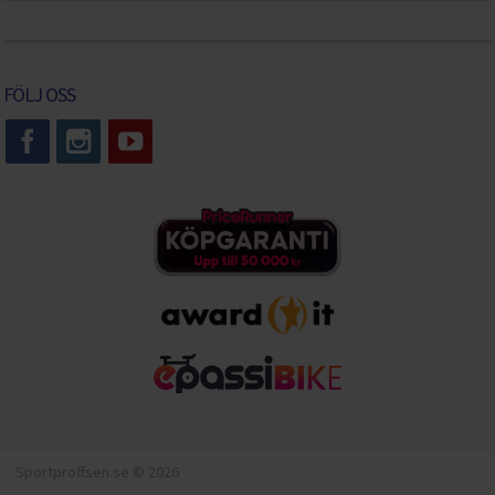
FÖLJ OSS
Sportproffsen.se © 2026