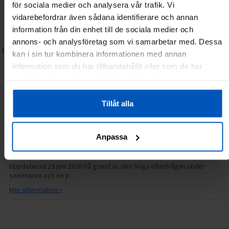
Integritetspolicy
Återköp/Reklamationer
Kontakta oss
för sociala medier och analysera vår trafik. Vi
Lediga tjänster
Frågor & svar (FAQ)
vidarebefordrar även sådana identifierare och annan
information från din enhet till de sociala medier och
annons- och analysföretag som vi samarbetar med. Dessa
INFORMATION
kan i sin tur kombinera informationen med annan
Serviceguide: FitNord elcykel
information som du har tillhandahållit eller som de har
samlat in när du har använt deras tjänster.
06.07.2026
14.31
Grattis till din nya FitNord elcykel! Vi hoppas att du får många härliga
turer med din nya cykel. Hä…
Tillåt alla
Mer information »
Anpassa
Just nu längre svarstider hos kundservice
30.06.2026
14.15
Uppdaterad 29 juni 2026 På grund av den höga efterfrågan under
sommaren och en p…
Mer information »