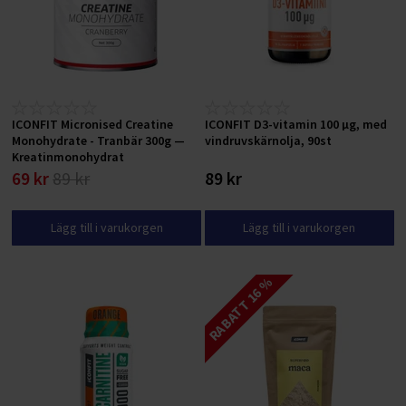
ICONFIT Micronised Creatine
ICONFIT D3-vitamin 100 μg, med
Monohydrate - Tranbär 300g —
vindruvskärnolja, 90st
Kreatinmonohydrat
69 kr
89 kr
89 kr
Lägg till i varukorgen
Lägg till i varukorgen
RABATT 16 %