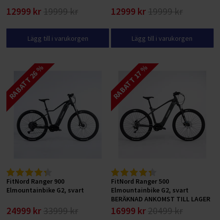
12999 kr
19999 kr
12999 kr
19999 kr
Lägg till i varukorgen
Lägg till i varukorgen
RABATT 26 %
RABATT 17 %
FitNord Ranger 900
FitNord Ranger 500
Elmountainbike G2, svart
Elmountainbike G2, svart
BERÄKNAD ANKOMST TILL LAGER
24/8/2026
24999 kr
33999 kr
16999 kr
20499 kr