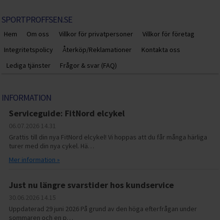
SPORTPROFFSEN.SE
Hem
Om oss
Villkor för privatpersoner
Villkor för företag
Integritetspolicy
Återköp/Reklamationer
Kontakta oss
Lediga tjänster
Frågor & svar (FAQ)
INFORMATION
Serviceguide: FitNord elcykel
06.07.2026
14.31
Grattis till din nya FitNord elcykel! Vi hoppas att du får många härliga
turer med din nya cykel. Hä…
Mer information »
Just nu längre svarstider hos kundservice
30.06.2026
14.15
Uppdaterad 29 juni 2026 På grund av den höga efterfrågan under
sommaren och en p…