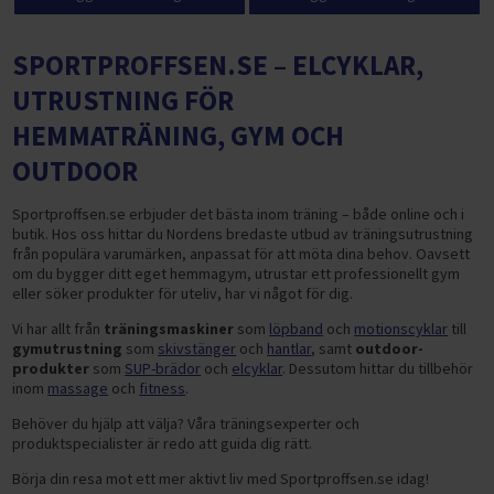
SPORTPROFFSEN.SE – ELCYKLAR,
UTRUSTNING FÖR
HEMMATRÄNING, GYM OCH
OUTDOOR
Sportproffsen.se erbjuder det bästa inom träning – både online och i
butik. Hos oss hittar du Nordens bredaste utbud av träningsutrustning
från populära varumärken, anpassat för att möta dina behov. Oavsett
om du bygger ditt eget hemmagym, utrustar ett professionellt gym
eller söker produkter för uteliv, har vi något för dig.
Vi har allt från
träningsmaskiner
som
löpband
och
motionscyklar
till
gymutrustning
som
skivstänger
och
hantlar
, samt
outdoor-
produkter
som
SUP-brädor
och
elcyklar
. Dessutom hittar du tillbehör
inom
massage
och
fitness
.
Behöver du hjälp att välja? Våra träningsexperter och
produktspecialister är redo att guida dig rätt.
Börja din resa mot ett mer aktivt liv med Sportproffsen.se idag!