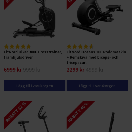
FitNord Hiker 300F Crosstrainer,
FitNord Oceans 200 Roddmaskin
framhjulsdriven
+ Remskiva med biceps- och
tricepscurl
6999 kr
9999 kr
2299 kr
4999 kr
Lägg till i varukorgen
Lägg till i varukorgen
RABATT 52 %
RABATT 40 %