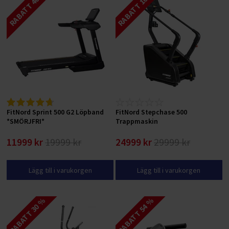
RABATT 40 %
RABATT 16 %
FitNord Sprint 500 G2 Löpband
FitNord Stepchase 500
*SMÖRJFRI*
Trappmaskin
11999 kr
19999 kr
24999 kr
29999 kr
Lägg till i varukorgen
Lägg till i varukorgen
RABATT 30 %
RABATT 54 %