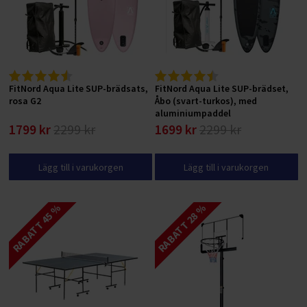
FitNord Aqua Lite SUP-brädsats,
FitNord Aqua Lite SUP-brädset,
rosa G2
Åbo (svart-turkos), med
aluminiumpaddel
1799 kr
2299 kr
1699 kr
2299 kr
Lägg till i varukorgen
Lägg till i varukorgen
RABATT 45 %
RABATT 28 %