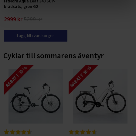
FitNord Aqua Leaf 340 SUP-
brädsats, grön G2
2999 kr
5299 kr
Lägg till i varukorgen
Cyklar till sommarens äventyr
RABATT 30 %
RABATT 35 %