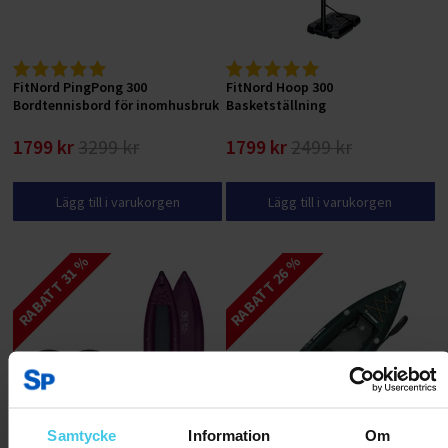
FitNord PingPong 300
FitNord Hoop 300
Bordtennisbord för inomhusbruk
Basketställning
1799 kr
3299 kr
1799 kr
2499 kr
Lägg till i varukorgen
Lägg till i varukorgen
RABATT 31 %
RABATT 26 %
Samtycke
Information
Om