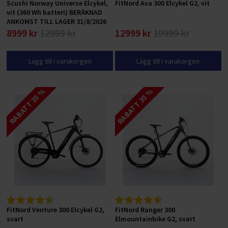
Scushi Norway Universe Elcykel,
FitNord Ava 300 Elcykel G2, vit
vit (360 Wh batteri) BERÄKNAD
ANKOMST TILL LAGER 31/8/2026
8999 kr
12999 kr
12999 kr
19999 kr
Lägg till i varukorgen
Lägg till i varukorgen
RABATT 35 %
RABATT 35 %
FitNord Venture 300 Elcykel G2,
FitNord Ranger 300
svart
Elmountainbike G2, svart