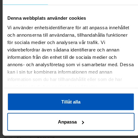
FitNord Seal Two tvåsitsig kajak,
FitNord Seal One ensitsig kajak,
Denna webbplats använder cookies
mörklila G2
mörkgrön G2
Vi använder enhetsidentifierare för att anpassa innehållet
5499 kr
7999 kr
3699 kr
4999 kr
och annonserna till användarna, tillhandahålla funktioner
för sociala medier och analysera vår trafik. Vi
Lägg till i varukorgen
Lägg till i varukorgen
vidarebefordrar även sådana identifierare och annan
information från din enhet till de sociala medier och
annons- och analysföretag som vi samarbetar med. Dessa
RABATT 43 %
kan i sin tur kombinera informationen med annan
information som du har tillhandahållit eller som de har
samlat in när du har använt deras tjänster.
Tillåt alla
Anpassa