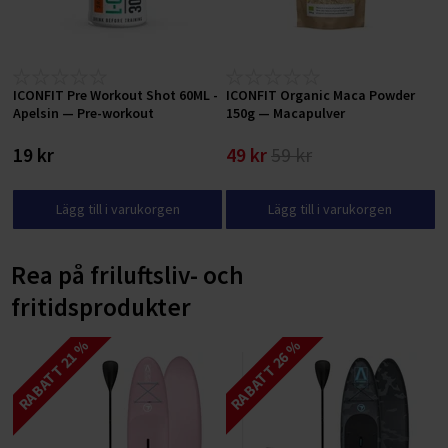
ICONFIT Pre Workout Shot 60ML -
ICONFIT Organic Maca Powder
Apelsin — Pre-workout
150g — Macapulver
19 kr
49 kr
59 kr
Lägg till i varukorgen
Lägg till i varukorgen
Rea på friluftsliv- och
fritidsprodukter
RABATT 21 %
RABATT 26 %