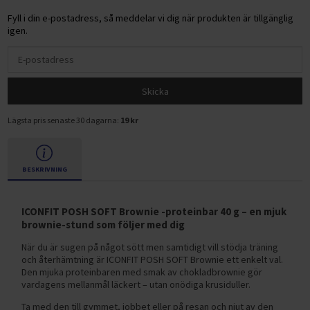
Fyll i din e-postadress, så meddelar vi dig när produkten är tillgänglig
igen.
Skicka
Lägsta pris senaste 30 dagarna:
19 kr
BESKRIVNING
ICONFIT POSH SOFT Brownie -proteinbar 40 g – en mjuk
brownie-stund som följer med dig
När du är sugen på något sött men samtidigt vill stödja träning
och återhämtning är ICONFIT POSH SOFT Brownie ett enkelt val.
Den mjuka proteinbaren med smak av chokladbrownie gör
vardagens mellanmål läckert – utan onödiga krusiduller.
Ta med den till gymmet, jobbet eller på resan och njut av den