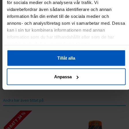
Fiber
3,5 g
8,8 g
för sociala medier och analysera vår trafik. Vi
Salt
0,08 g
0,2 g
vidarebefordrar även sådana identifierare och annan
information från din enhet till de sociala medier och
annons- och analysföretag som vi samarbetar med. Dessa
Produktrecensioner
kan i sin tur kombinera informationen med annan
information som du har tillhandahållit eller som de har
samlat in när du har använt deras tjänster.
Skriv en recension
Tillåt alla
Kundrecensioner
Anpassa
Inga recensioner ännu.
Andra har även tittat på:
RABATT 34 %