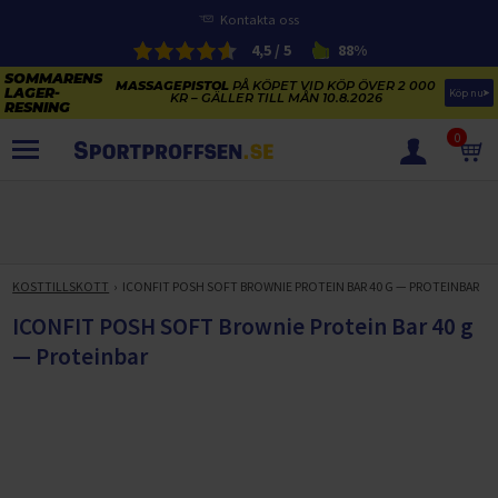
Kontakta oss
4,5 / 5
88%
MASSAGEPISTOL
PÅ KÖPET VID KÖP ÖVER 2 000
Köp nu
KR – GÄLLER TILL MÅN 10.8.2026
0
PRODUKTER
SOMMARENS LAGERRENSNING
ELCYKLARNAS SOMMARFÖRSÄLJNING
KOSTTILLSKOTT
ICONFIT POSH SOFT BROWNIE PROTEIN BAR 40 G — PROTEINBAR
Paketerbjudanden
KAJAKER OCH SUP-BRÄDOR
ICONFIT POSH SOFT Brownie Protein Bar 40 g
KOSTTILLSKOTT
— Proteinbar
REA PÅ STUDSMATTOR
ELCYKLAR
SOMMARREA PÅ TRÄNING OCH STYRKETRÄNING
ELCYKLAR DAM
SOMMARIDROTT
CYKELTILLBEHÖR & RESERVDELAR OUTLET
ELCYKLAR HERR
STUDSMATTOR
STYRKETRÄNING
HÄLSA & VÄLMÅENDE – SÄSONGSRENSNING
ELCYKLAR CITY
KAJAKER
BÄNKAR OCH STÄLLNINGAR
TRÄNINGSMASKINER