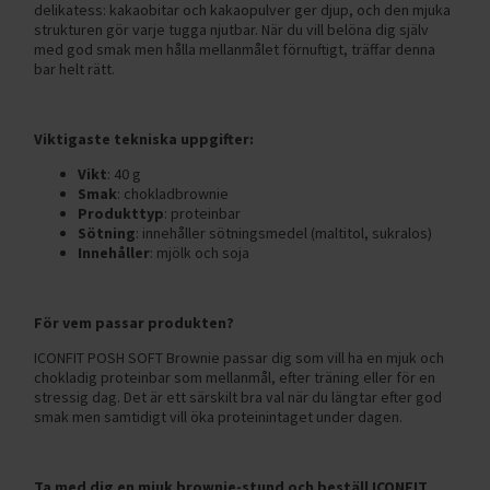
delikatess: kakaobitar och kakaopulver ger djup, och den mjuka
strukturen gör varje tugga njutbar. När du vill belöna dig själv
med god smak men hålla mellanmålet förnuftigt, träffar denna
bar helt rätt.
Viktigaste tekniska uppgifter:
Vikt
: 40 g
Smak
: chokladbrownie
Produkttyp
: proteinbar
Sötning
: innehåller sötningsmedel (maltitol, sukralos)
Innehåller
: mjölk och soja
För vem passar produkten?
ICONFIT POSH SOFT Brownie passar dig som vill ha en mjuk och
chokladig proteinbar som mellanmål, efter träning eller för en
stressig dag. Det är ett särskilt bra val när du längtar efter god
smak men samtidigt vill öka proteinintaget under dagen.
Ta med dig en mjuk brownie-stund och beställ ICONFIT