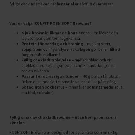
fylliga chokladsmaken när hunger eller sötsug överraskar.
Varför välja ICONFIT POSH SOFT Brownie?
Mjuk brownie-liknande konsistens
– en läcker och
lättäten bar utan torr tuggkänsla.
Protein för vardag och träning
– mjölkprotein,
sojaprotein och hydrolyserat kollagen gör baren till ett
fungerande mellanmål.
Fyllig chokladupplevelse
– mjölkchoklad och vit
choklad med sötningsmedel samt kakaobitar ger en
brownie-känsla.
Passar för stressiga stunder
– 40 g baren får plats i
fickan och underlättar smarta val när du är på språng.
Sötad utan sockerrus
– innehåller sötningsmedel (bl.a.
maltitol, sukralos).
Fyllig smak av chokladbrownie – utan kompromisser i
känslan
POSH SOFT Brownie är designad för att smaka som en riktig