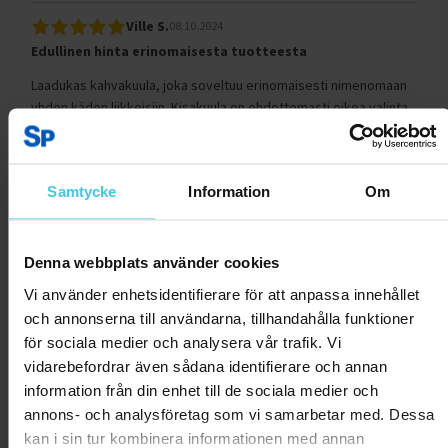
Ville S.
08.10.2024
Edullinen hinta erinomaisesta tuotteesta
Laadukas kahvakuula, joka soveltuu erinomaisesti nimenomaan
yhden käden liikkeisiin. Kisakuula on ehdottomasti oikea valinta
silloin, kun tarkoituksena on tehdä liikkeitä yhdellä kädellä ja
tuplakuulilla saa suurimman hyödyn kahvakuulaharjoittelusta.
FitNordin isommat mötikät sopivat hyvin vastaavasti kahdella
Samtycke
Information
Om
kädellä tehtäviin swingeihin tms. Hinta oli todella sopiva näin
laadukkaasta tuotteesta!
Denna webbplats använder cookies
Var
detta
1
0
Vi använder enhetsidentifierare för att anpassa innehållet
till
hjälp?
och annonserna till användarna, tillhandahålla funktioner
för sociala medier och analysera vår trafik. Vi
Rapportera som olämplig
vidarebefordrar även sådana identifierare och annan
information från din enhet till de sociala medier och
Reijo M.
03.10.2024
annons- och analysföretag som vi samarbetar med. Dessa
Hyvin toimiva kuula ja väri piristävä
kan i sin tur kombinera informationen med annan