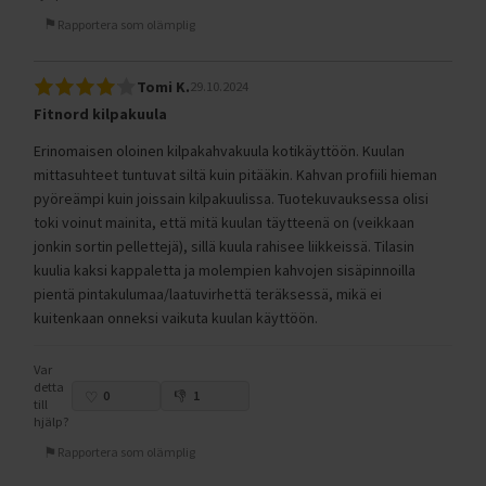
Rapportera som olämplig
Tomi K.
29.10.2024
Fitnord kilpakuula
Erinomaisen oloinen kilpakahvakuula kotikäyttöön. Kuulan
mittasuhteet tuntuvat siltä kuin pitääkin. Kahvan profiili hieman
pyöreämpi kuin joissain kilpakuulissa. Tuotekuvauksessa olisi
toki voinut mainita, että mitä kuulan täytteenä on (veikkaan
jonkin sortin pellettejä), sillä kuula rahisee liikkeissä. Tilasin
kuulia kaksi kappaletta ja molempien kahvojen sisäpinnoilla
pientä pintakulumaa/laatuvirhettä teräksessä, mikä ei
kuitenkaan onneksi vaikuta kuulan käyttöön.
Var
detta
0
1
till
hjälp?
Rapportera som olämplig