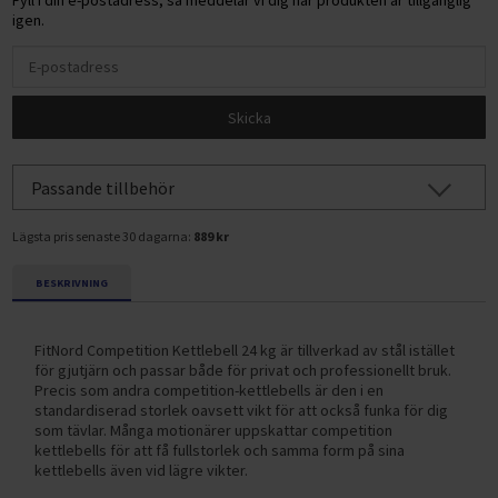
Fyll i din e-postadress, så meddelar vi dig när produkten är tillgänglig
igen.
Skicka
Passande tillbehör
Lägsta pris senaste 30 dagarna:
889 kr
BESKRIVNING
FitNord Competition Kettlebell 24 kg är tillverkad av stål istället
för gjutjärn och passar både för privat och professionellt bruk.
Precis som andra competition-kettlebells är den i en
standardiserad storlek oavsett vikt för att också funka för dig
som tävlar. Många motionärer uppskattar competition
kettlebells för att få fullstorlek och samma form på sina
kettlebells även vid lägre vikter.