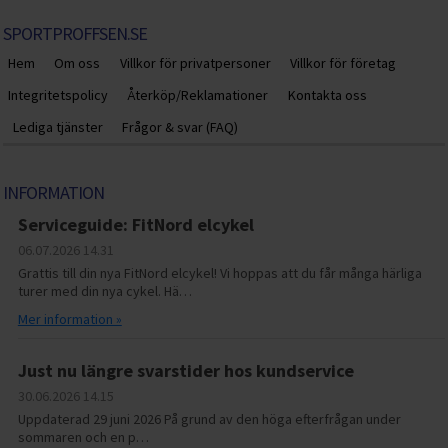
SPORTPROFFSEN.SE
Hem
Om oss
Villkor för privatpersoner
Villkor för företag
Integritetspolicy
Återköp/Reklamationer
Kontakta oss
Lediga tjänster
Frågor & svar (FAQ)
INFORMATION
Serviceguide: FitNord elcykel
06.07.2026
14.31
Grattis till din nya FitNord elcykel! Vi hoppas att du får många härliga
turer med din nya cykel. Hä…
Mer information »
Just nu längre svarstider hos kundservice
30.06.2026
14.15
Uppdaterad 29 juni 2026 På grund av den höga efterfrågan under
sommaren och en p…