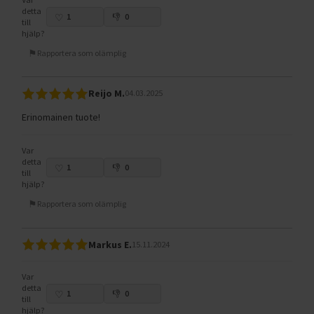
detta
1
0
till
hjälp?
Rapportera som olämplig
Reijo M.
04.03.2025
Erinomainen tuote!
Var
detta
1
0
till
hjälp?
Rapportera som olämplig
Markus E.
15.11.2024
Var
detta
1
0
till
hjälp?