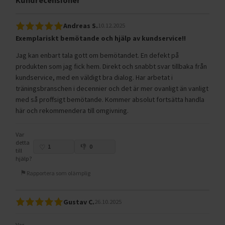
Kundrecensioner
Andreas S.
10.12.2025
Exemplariskt bemötande och hjälp av kundservice!!
Jag kan enbart tala gott om bemötandet. En defekt på
produkten som jag fick hem. Direkt och snabbt svar tillbaka från
kundservice, med en väldigt bra dialog. Har arbetat i
träningsbranschen i decennier och det är mer ovanligt än vanligt
med så proffsigt bemötande. Kommer absolut fortsätta handla
här och rekommendera till omgivning.
Var
detta
1
0
till
hjälp?
Rapportera som olämplig
Gustav C.
26.10.2025
Var