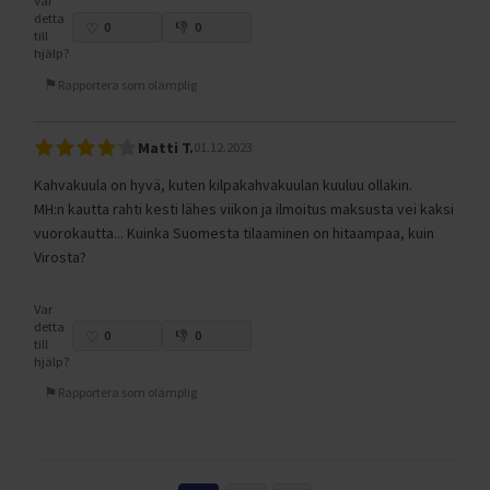
Var
detta
0
0
till
hjälp?
Rapportera som olämplig
Matti T.
01.12.2023
Kahvakuula on hyvä, kuten kilpakahvakuulan kuuluu ollakin.
MH:n kautta rahti kesti lähes viikon ja ilmoitus maksusta vei kaksi
vuorokautta... Kuinka Suomesta tilaaminen on hitaampaa, kuin
Virosta?
Var
detta
0
0
till
hjälp?
Rapportera som olämplig