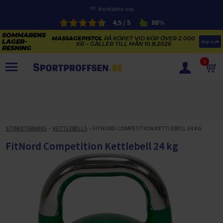
Kontakta oss
4,5 / 5
88%
MASSAGEPISTOL
PÅ KÖPET VID KÖP ÖVER 2 000
Köp nu
KR – GÄLLER TILL MÅN 10.8.2026
0
PRODUKTER
SOMMARENS LAGERRENSNING
ELCYKLARNAS SOMMARFÖRSÄLJNING
STYRKETRÄNING
KETTLEBELLS
FITNORD COMPETITION KETTLEBELL 24 KG
Paketerbjudanden
KAJAKER OCH SUP-BRÄDOR
FitNord Competition Kettlebell 24 kg
KOSTTILLSKOTT
REA PÅ STUDSMATTOR
ELCYKLAR
SOMMARREA PÅ TRÄNING OCH STYRKETRÄNING
ELCYKLAR DAM
SOMMARIDROTT
CYKELTILLBEHÖR & RESERVDELAR OUTLET
ELCYKLAR HERR
STUDSMATTOR
STYRKETRÄNING
HÄLSA & VÄLMÅENDE – SÄSONGSRENSNING
ELCYKLAR CITY
KAJAKER
BÄNKAR OCH STÄLLNINGAR
TRÄNINGSMASKINER