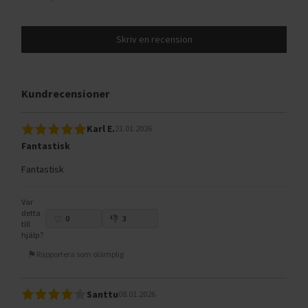
Skriv en recension
Kundrecensioner
Karl E.
21.01.2026
Fantastisk
Fantastisk
Var
detta
0
3
till
hjälp?
Rapportera som olämplig
Santtu
08.01.2026