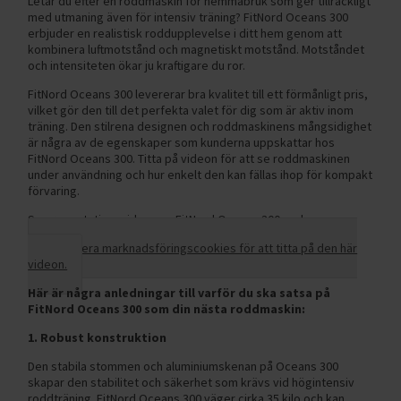
Letar du efter en roddmaskin för hemmabruk som ger tillräckligt
med utmaning även för intensiv träning? FitNord Oceans 300
erbjuder en realistisk roddupplevelse i ditt hem genom att
kombinera luftmotstånd och magnetiskt motstånd. Motståndet
och intensiteten ökar ju kraftigare du ror.
FitNord Oceans 300 levererar bra kvalitet till ett förmånligt pris,
vilket gör den till det perfekta valet för dig som är aktiv inom
träning. Den stilrena designen och roddmaskinens mångsidighet
är några av de egenskaper som kunderna uppskattar hos
FitNord Oceans 300. Titta på videon för att se roddmaskinen
under användning och hur enkelt den kan fällas ihop för kompakt
förvaring.
Se presentationsvideon av FitNord Oceans 300 nedan.
Acceptera marknadsföringscookies för att titta på den här
videon.
Här är några anledningar till varför du ska satsa på
FitNord Oceans 300 som din nästa roddmaskin:
1. Robust konstruktion
Den stabila stommen och aluminiumskenan på Oceans 300
skapar den stabilitet och säkerhet som krävs vid högintensiv
roddträning. FitNord Oceans 300 väger cirka 35 kilo och kan