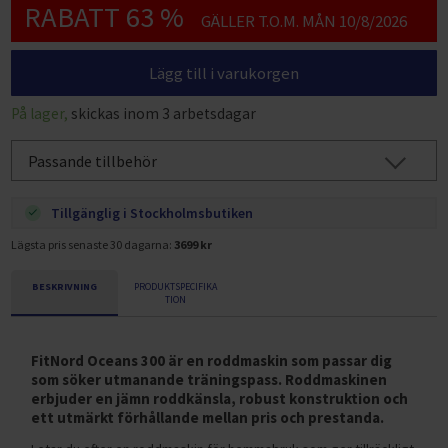
RABATT 63 %
GÄLLER T.O.M. MÅN 10/8/2026
Lägg till i varukorgen
På lager,
skickas inom 3 arbetsdagar
Passande tillbehör
Tillgänglig i Stockholmsbutiken
Lägsta pris senaste 30 dagarna:
3699 kr
BESKRIVNING
PRODUKTSPECIFIKA
TION
FitNord Oceans 300 är en roddmaskin som passar dig
som söker utmanande träningspass. Roddmaskinen
erbjuder en jämn roddkänsla, robust konstruktion och
ett utmärkt förhållande mellan pris och prestanda.