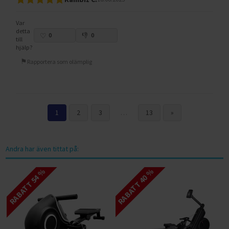
Var
detta
0
0
till
hjälp?
Rapportera som olämplig
1
2
3
…
13
»
Andra har även tittat på:
RABATT 54 %
RABATT 40 %