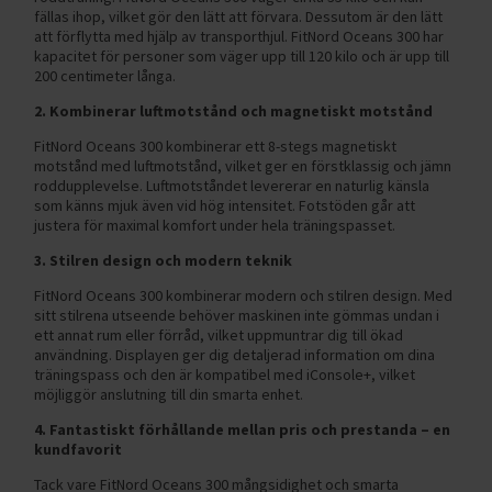
fällas ihop, vilket gör den lätt att förvara. Dessutom är den lätt
att förflytta med hjälp av transporthjul. FitNord Oceans 300 har
kapacitet för personer som väger upp till 120 kilo och är upp till
200 centimeter långa.
2. Kombinerar luftmotstånd och magnetiskt motstånd
FitNord Oceans 300 kombinerar ett 8-stegs magnetiskt
motstånd med luftmotstånd, vilket ger en förstklassig och jämn
roddupplevelse. Luftmotståndet levererar en naturlig känsla
som känns mjuk även vid hög intensitet. Fotstöden går att
justera för maximal komfort under hela träningspasset.
3. Stilren design och modern teknik
FitNord Oceans 300 kombinerar modern och stilren design. Med
sitt stilrena utseende behöver maskinen inte gömmas undan i
ett annat rum eller förråd, vilket uppmuntrar dig till ökad
användning. Displayen ger dig detaljerad information om dina
träningspass och den är kompatibel med iConsole+, vilket
möjliggör anslutning till din smarta enhet.
4. Fantastiskt förhållande mellan pris och prestanda – en
kundfavorit
Tack vare FitNord Oceans 300 mångsidighet och smarta