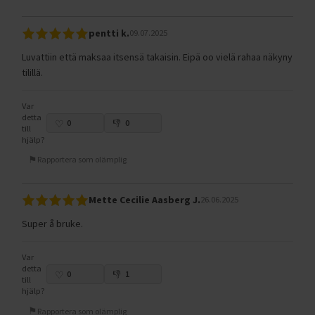
pentti k.
09.07.2025
Luvattiin että maksaa itsensä takaisin. Eipä oo vielä rahaa näkyny
tilillä.
Var
detta
0
0
till
hjälp?
Rapportera som olämplig
Mette Cecilie Aasberg J.
26.06.2025
Super å bruke.
Var
detta
0
1
till
hjälp?
Rapportera som olämplig