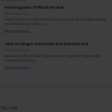
Serviceguide: FitNord elcykel
06.07.2026
14.31
Grattis till din nya FitNord elcykel! Vi hoppas att du får många härliga
turer med din nya cykel. Hä…
Mer information »
Just nu längre svarstider hos kundservice
30.06.2026
14.15
Uppdaterad 29 juni 2026 På grund av den höga efterfrågan under
sommaren och en p…
Mer information »
FÖLJ OSS