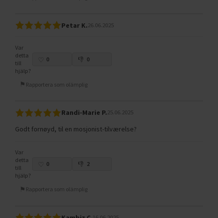
Petar K.
26.06.2025
Var
detta
0
0
till
hjälp?
Rapportera som olämplig
Randi-Marie P.
25.06.2025
Godt fornøyd, til en mosjonist-tilværelse?
Var
detta
0
2
till
hjälp?
Rapportera som olämplig
Kambiz C.
16.06.2025