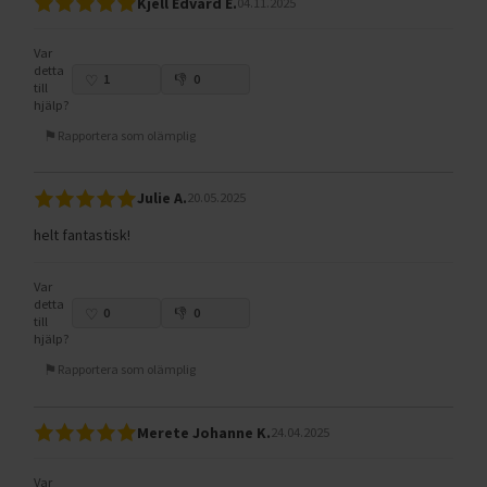
Kjell Edvard E.
04.11.2025
Var
detta
1
0
till
hjälp?
Rapportera som olämplig
Julie A.
20.05.2025
helt fantastisk!
Var
detta
0
0
till
hjälp?
Rapportera som olämplig
Merete Johanne K.
24.04.2025
Var