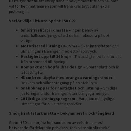
Detta gör det till ett exceptionellt bekymmersfritt och hållbart
val för hemmatränaren som vill träna kvalitativt utan extra
justeringar.
Varför välja FitNord Sprint 150 G2?
Smörjfri slitstark matta
– Ingen behov av
underhållssmörjning, så att du kan fokusera på det
viktiga.
Motoriserad lutning (0–15 %)
– Ökar intensiteten och
utmaningen i träningen med ett knapptryck.
Hastighet upp till 16 km/h
– Tillräckligt med fart för allt
från promenad till löpning.
Kompakt och hopfällbar design
– Sparar plats och är
lätt att flytta.
43 cm bred löpyta med orangea varningsränder
–
Bekväm och säker stegning på en stabil yta.
Snabbknappar för hastighet och lutning
– Smidiga
justeringar under träningen utan krångliga menyer.
10 färdiga träningsprogram
– Variation och tydliga
utmaningar för olika träningsnivåer.
Smörjfri slitstark matta – bekymmersfri och långlivad
Sprint 150:s smörjfria löpband är en av enhetens mest
betydande fördelar i sin prisklass. Tack vare sin slitstarka