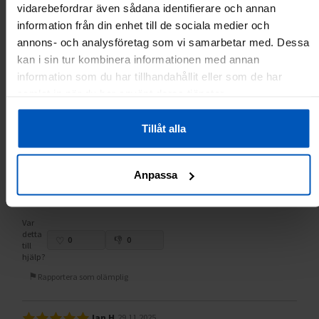
vidarebefordrar även sådana identifierare och annan
information från din enhet till de sociala medier och
Hafiz Sajjad R.
20.12.2025
annons- och analysföretag som vi samarbetar med. Dessa
kan i sin tur kombinera informationen med annan
The treadmill is quite good.
information som du har tillhandahållit eller som de har
samlat in när du har använt deras tjänster.
Var
detta
1
0
till
Tillåt alla
hjälp?
Rapportera som olämplig
Anpassa
DjDzemo
18.12.2025
Var
detta
0
0
till
hjälp?
Rapportera som olämplig
Jan H.
29.11.2025