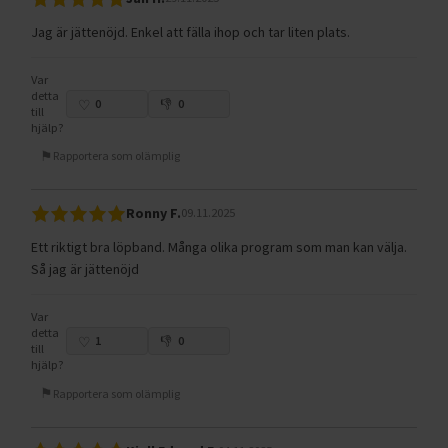
Jag är jättenöjd. Enkel att fälla ihop och tar liten plats.
Var
detta
0
0
till
hjälp?
Rapportera som olämplig
Ronny F.
09.11.2025
Ett riktigt bra löpband. Många olika program som man kan välja.
Så jag är jättenöjd
Var
detta
1
0
till
hjälp?
Rapportera som olämplig