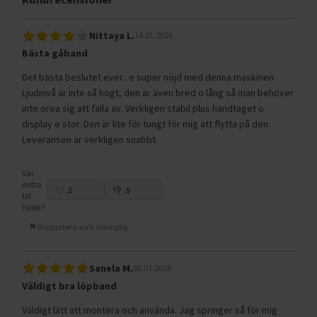
Nittaya L.
14.01.2026
Bästa gåband
Det bästa beslutet ever.. e super nöjd med denna maskinen.
Ljudnivå är inte så högt, den är även bred o lång så man behöver
inte oroa sig att falla av. Verkligen stabil plus handtaget o
display e stor. Den är lite för tungt för mig att flytta på den.
Leveransen är verkligen snabbt.
Var
detta
2
5
till
hjälp?
Rapportera som olämplig
Sanela M.
03.01.2026
Väldigt bra löpband
Väldigt lätt att montera och använda. Jag springer så för mig