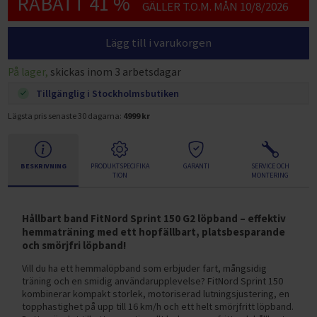
RABATT 41 %
GÄLLER T.O.M. MÅN 10/8/2026
Lägg till i varukorgen
På lager,
skickas inom 3 arbetsdagar
Tillgänglig i Stockholmsbutiken
Lägsta pris senaste 30 dagarna:
4999 kr
BESKRIVNING
PRODUKTSPECIFIKA
GARANTI
SERVICE OCH
TION
MONTERING
Hållbart band FitNord Sprint 150 G2 löpband – effektiv
hemmaträning med ett hopfällbart, platsbesparande
och smörjfri löpband!
Vill du ha ett hemmalöpband som erbjuder fart, mångsidig
träning och en smidig användarupplevelse? FitNord Sprint 150
kombinerar kompakt storlek, motoriserad lutningsjustering, en
topphastighet på upp till 16 km/h och ett helt smörjfritt löpband.