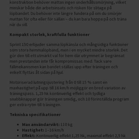
konstruktion behöver mattan ingen underhållssmörjning, vilket
minskar både din arbetsinsats och risken för slitage på
löpbandet. Du behöver inte längre fundera på om du smörjer
mattan för ofta eller för sällan – du kan bara hoppa på och träna
när du vill.
Kompakt storlek, kraftfulla funktioner
Sprint 150 erbjuder samma löpkänsla och mångsidiga funktioner
som stora hemmalöpband, men i en mycket mindre storlek. Det
gör den till ett utmärkt val för hem där utrymmet är begränsat
men prestandan inte får kompromissas med. Tack vare
fällmekanismen kan bandet ställas upp efter träningen och
enkelt flyttas åt sidan på hjul.
Motoriserad lutningsjustering från 0 till 15 % samt en
maxhastighet på upp till 16 km/h möjliggör en bred variation av
träningspass. 1,25 hk kontinuerlig effekt och tydliga
snabbknappar gör träningen smidig, och 10 förinställda program
ger extra rytm till träningen.
Tekniska specifikationer
Max användarvikt:
110 kg
Hastighet:
1–16 km/h
Effekt:
Kontinuerlig effekt 1,25 hk, maximal effekt 2,5 hk