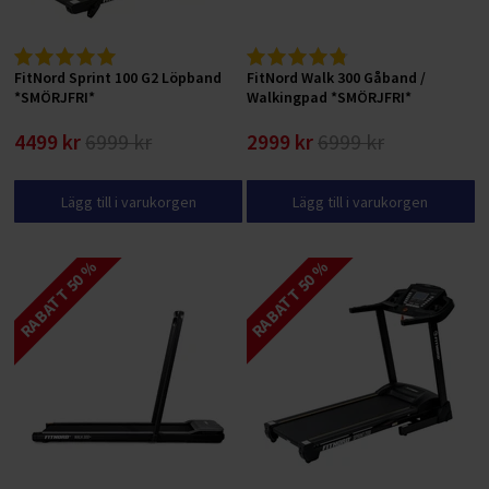
FitNord Sprint 100 G2 Löpband
FitNord Walk 300 Gåband /
*SMÖRJFRI*
Walkingpad *SMÖRJFRI*
4499 kr
6999 kr
2999 kr
6999 kr
Lägg till i varukorgen
Lägg till i varukorgen
RABATT 50 %
RABATT 50 %