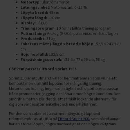
Motortyp:
Likströmsmotor
Lutningsvinkel:
Motoriserad, 0–15 %
Löpyta bredd:
43 cm
Löpyta längd:
120 cm
Display:
5” LCD
Träningsprogram:
10 förinställda träningsprogram
Pulsmätning:
Analog (5 kHz), pulssensorer i handtagen
Produktvikt:
51 kg
Enhetens mått (längd x bredd x höjd):
152,5 x 74 x 120
cm
Höjd hopfälld:
132,5 cm
Förpackningsstorlek:
158,6 x 77 x 29 cm, 58 kg
För vem passar FitNord Sprint 150?
Sprint 150 är ett utmärkt val för hemmatränaren som vill ha ett
kompakt men kraftfullt löpband för mångsidig träning.
Motoriserad lutning, hög maxhastighet och stabil löpyta passar
både promenader, jogging och löpare med högre kondition. Den
smörjfria mattan gör det till ett särskilt lockande alternativ för
dig som värdesätter enkelhet och underhållsfrihet.
För den som söker ett ännu mer mångsidigt löpband
rekommenderas att titta på
FitNord Sprint 200
, som bland annat
har en större löpyta, högre maxhastighet och högre viktgräns.