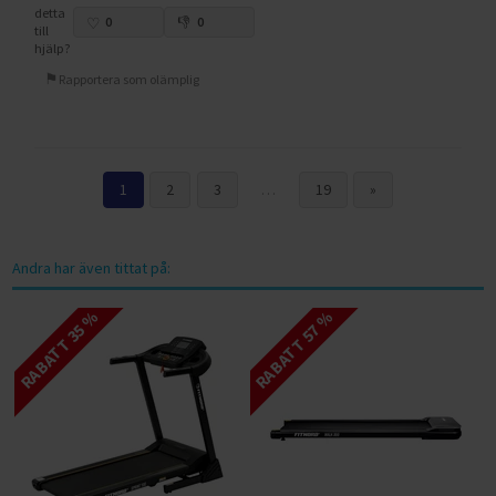
detta
0
0
till
hjälp?
Rapportera som olämplig
1
2
3
…
19
»
Andra har även tittat på:
RABATT 35 %
RABATT 57 %