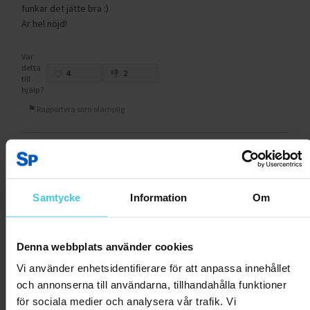
funkar det jätte bra :)
Är hel nöjd!
Var
detta
4
2
till
hjälp?
Rapportera som olämplig
Zätas
28.12.2025
Super grym
Superbra och passar perfekt för hemmabruk. Dock förstår jag
Samtycke
Information
Om
inte hur mycket smörj man ska "droppa" på bandet och var man
kan köpa mer.
Denna webbplats använder cookies
Var
detta
Vi använder enhetsidentifierare för att anpassa innehållet
4
1
till
och annonserna till användarna, tillhandahålla funktioner
hjälp?
för sociala medier och analysera vår trafik. Vi
Rapportera som olämplig