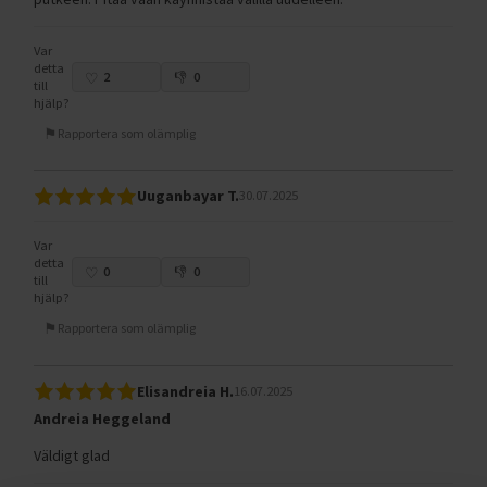
Var
detta
2
0
till
hjälp?
Rapportera som olämplig
Uuganbayar T.
30.07.2025
Var
detta
0
0
till
hjälp?
Rapportera som olämplig
Elisandreia H.
16.07.2025
Andreia Heggeland
Väldigt glad