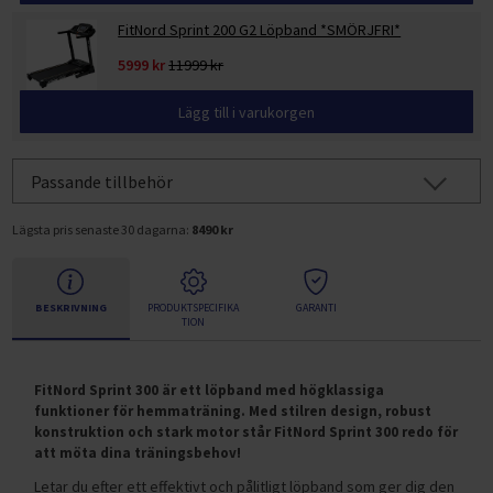
FitNord Sprint 200 G2 Löpband *SMÖRJFRI*
5999 kr
11999 kr
Lägg till i varukorgen
Passande tillbehör
Lägsta pris senaste 30 dagarna:
8490 kr
BESKRIVNING
PRODUKTSPECIFIKA
GARANTI
TION
FitNord Sprint 300 är ett löpband med högklassiga
funktioner för hemmaträning. Med stilren design, robust
konstruktion och stark motor står FitNord Sprint 300 redo för
att möta dina träningsbehov!
Letar du efter ett effektivt och pålitligt löpband som ger dig den