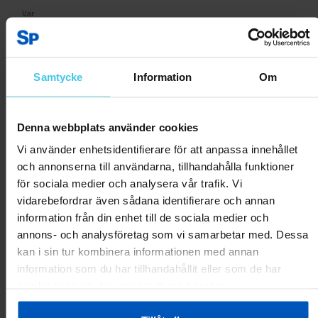
Var
detta
1
0
till
hjälp?
Rapportera som olämplig
Samtycke
Information
Om
Jörgen B.
05.06.2025
Denna webbplats använder cookies
Mycket bra !
Bara det att min jordfelsbrytare löser ut när man startar det
Vi använder enhetsidentifierare för att anpassa innehållet
och annonserna till användarna, tillhandahålla funktioner
Var
för sociala medier och analysera vår trafik. Vi
detta
1
0
vidarebefordrar även sådana identifierare och annan
till
hjälp?
information från din enhet till de sociala medier och
annons- och analysföretag som vi samarbetar med. Dessa
Rapportera som olämplig
kan i sin tur kombinera informationen med annan
information som du har tillhandahållit eller som de har
Lina Y.
04.06.2025
samlat in när du har använt deras tjänster.
Stor och tung!