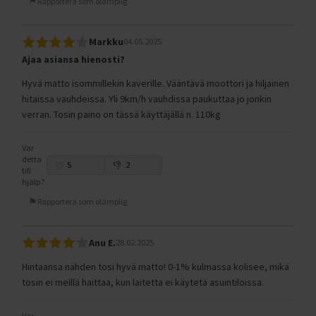
Rapportera som olämplig
Markku
04.05.2025
Ajaa asiansa hienosti?
Hyvä matto isommillekin kaverille. Vääntävä moottori ja hiljainen
hitaissa vauhdeissa. Yli 9km/h vauhdissa paukuttaa jo jonkin
verran. Tosin paino on tässä käyttäjällä n. 110kg
Var
detta
5
2
till
hjälp?
Rapportera som olämplig
Anu E.
28.02.2025
Hintaansa nähden tosi hyvä matto! 0-1% kulmassa kolisee, mikä
tosin ei meillä haittaa, kun laitetta ei käytetä asuintiloissa.
Var