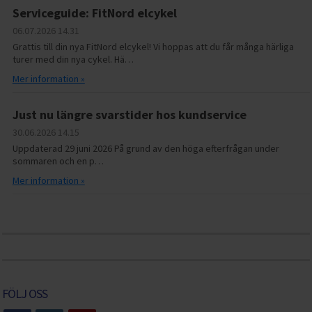
Serviceguide: FitNord elcykel
06.07.2026
14.31
Grattis till din nya FitNord elcykel! Vi hoppas att du får många härliga
turer med din nya cykel. Hä…
Mer information »
Just nu längre svarstider hos kundservice
30.06.2026
14.15
Uppdaterad 29 juni 2026 På grund av den höga efterfrågan under
sommaren och en p…
Mer information »
FÖLJ OSS