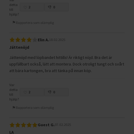
detta
2
0
till
hjälp?
Rapportera som olämplig
Elin A.
18.02.2025
Jättenöjd
Jättenöjd med löpbandet hittills! Är riktigt nöjd. Bra det är
uppfällbart också, lätt att montera. Dock otroligt tungt och svårt
att bära kartongen, bra att tänka på innan köp.
Var
detta
2
0
till
hjälp?
Rapportera som olämplig
Guest G.
07.02.2025
LA