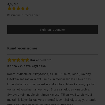
4,6 / 5.0
Baserat på 70 recensioner
Skriv en recension
Kundrecensioner
Marko
22.08.2025
Kohta 2 vuotta käytössä
Kohta 2 vuotta ollut käytössä ja 1000-1500km juostu/kävelty.
Liitoksia saa rasvalla nyt usein kun meinaa kitistä. Ehkä pitäs
kunnolla laittaa jotain vaseliinia. Moottorin hihna kerännyt jonkin
verran öljyä ja hieman venynyt. Sitä saa helposti kiristettyä.
Sykevyö toiminut hyvin tämän kanssa. Tähän kyllä tarvis vielä
muistin ja käyttöaikaa vois pidentää. On tätä käytetty yli 3 tuntia
putkeen. Pitää vaan käynnistää välillä uudelleen.