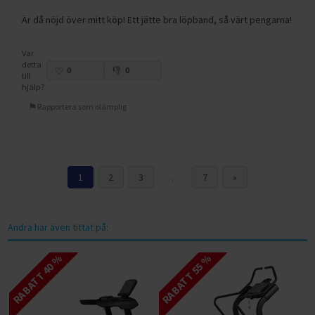
Är då nöjd över mitt köp! Ett jätte bra löpband, så värt pengarna!
Var
detta
0
0
till
hjälp?
Rapportera som olämplig
1
2
3
…
7
»
Andra har även tittat på:
RABATT 40 %
RABATT 55 %