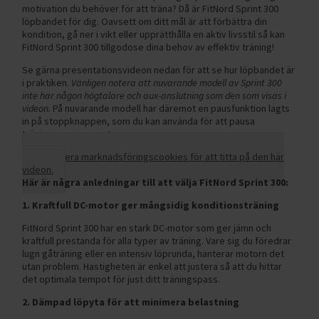
motivation du behöver för att träna? Då är FitNord Sprint 300
löpbandet för dig. Oavsett om ditt mål är att förbättra din
kondition, gå ner i vikt eller upprätthålla en aktiv livsstil så kan
FitNord Sprint 300 tillgodose dina behov av effektiv träning!
Se gärna presentationsvideon nedan för att se hur löpbandet är
i praktiken.
Vänligen notera att nuvarande modell av Sprint 300
inte har någon högtalare och aux-anslutning som den som visas i
videon.
På nuvarande modell har däremot en pausfunktion lagts
in på stoppknappen, som du kan använda för att pausa
träningsprogrammet.
Acceptera marknadsföringscookies för att titta på den här
videon.
Här är några anledningar till att välja FitNord Sprint 300:
1. Kraftfull DC-motor ger mångsidig konditionsträning
FitNord Sprint 300 har en stark DC-motor som ger jämn och
kraftfull prestanda för alla typer av träning. Vare sig du föredrar
lugn gåträning eller en intensiv löprunda, hanterar motorn det
utan problem. Hastigheten är enkel att justera så att du hittar
det optimala tempot för just ditt träningspass.
2. Dämpad löpyta för att minimera belastning