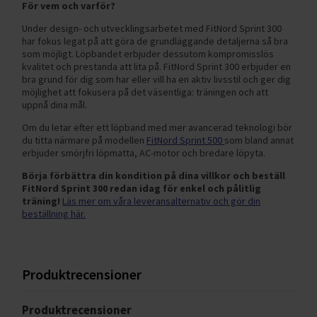
För vem och varför?
Under design- och utvecklingsarbetet med FitNord Sprint 300
har fokus legat på att göra de grundläggande detaljerna så bra
som möjligt. Löpbandet erbjuder dessutom kompromisslös
kvalitet och prestanda att lita på. FitNord Sprint 300 erbjuder en
bra grund för dig som har eller vill ha en aktiv livsstil och ger dig
möjlighet att fokusera på det väsentliga: träningen och att
uppnå dina mål.
Om du letar efter ett löpband med mer avancerad teknologi bör
du titta närmare på modellen
FitNord Sprint 500
som bland annat
erbjuder smörjfri löpmatta, AC-motor och bredare löpyta.
Börja förbättra din kondition på dina villkor och beställ
FitNord Sprint 300 redan idag för enkel och pålitlig
träning!
Läs mer om våra leveransalternativ och gör din
beställning här.
Produktrecensioner
Produktrecensioner