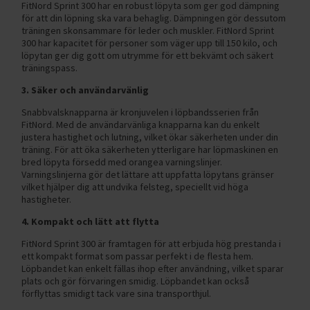
FitNord Sprint 300 har en robust löpyta som ger god dämpning
för att din löpning ska vara behaglig. Dämpningen gör dessutom
träningen skonsammare för leder och muskler. FitNord Sprint
300 har kapacitet för personer som väger upp till 150 kilo, och
löpytan ger dig gott om utrymme för ett bekvämt och säkert
träningspass.
3. Säker och användarvänlig
Snabbvalsknapparna är kronjuvelen i löpbandsserien från
FitNord. Med de användarvänliga knapparna kan du enkelt
justera hastighet och lutning, vilket ökar säkerheten under din
träning. För att öka säkerheten ytterligare har löpmaskinen en
bred löpyta försedd med orangea varningslinjer.
Varningslinjerna gör det lättare att uppfatta löpytans gränser
vilket hjälper dig att undvika felsteg, speciellt vid höga
hastigheter.
4. Kompakt och lätt att flytta
FitNord Sprint 300 är framtagen för att erbjuda hög prestanda i
ett kompakt format som passar perfekt i de flesta hem.
Löpbandet kan enkelt fällas ihop efter användning, vilket sparar
plats och gör förvaringen smidig. Löpbandet kan också
förflyttas smidigt tack vare sina transporthjul.