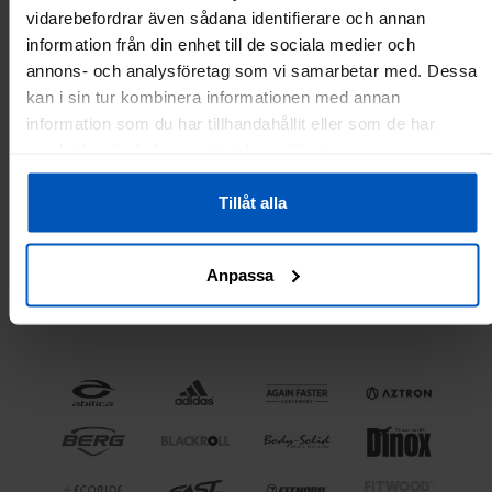
vidarebefordrar även sådana identifierare och annan
information från din enhet till de sociala medier och
annons- och analysföretag som vi samarbetar med. Dessa
kan i sin tur kombinera informationen med annan
information som du har tillhandahållit eller som de har
samlat in när du har använt deras tjänster.
ZÉFAL Deflector Stänkskärmar
SKS stänkskärm Mudrocker bak
M60 set fram och bak 26" - 29"
27,5" - 29" svart
svart
Tillåt alla
349 kr
499 kr
Anpassa
Lägg till i varukorgen
Lägg till i varukorgen