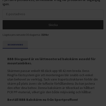
igen.
Skicka
Lägsta pris senaste 30 dagarna:
319 kr
BESKRIVNING
BBB Discguard är en lättmonterad bakskärm avsedd för
mountainbikes.
Skärmen passar enkelt till däck upp till 42 mm breda. Dess
RingFix-fästsystem gör att monteringen blir snabb och enkel
utan behovet av verktyg. Tack vare trapetsstrukturen förblir din
skärm på plats även i de tuffaste förhållandena. Du kan justera
den efter dina behov. Denna bakskärm är tillverkad av hållbart
PCR PP-material, vilket gör den både miljövänlig och hållbar.
Beställ BBB Bakskärm nu från Sportproffsen!