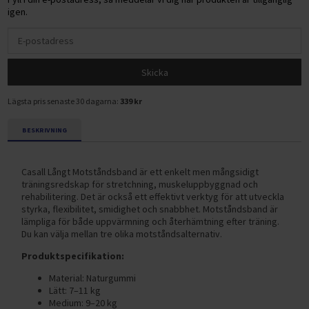
igen.
Skicka
Lägsta pris senaste 30 dagarna:
339 kr
BESKRIVNING
Casall Långt Motståndsband är ett enkelt men mångsidigt
träningsredskap för stretchning, muskeluppbyggnad och
rehabilitering. Det är också ett effektivt verktyg för att utveckla
styrka, flexibilitet, smidighet och snabbhet. Motståndsband är
lämpliga för både uppvärmning och återhämtning efter träning.
Du kan välja mellan tre olika motståndsalternativ.
Produktspecifikation:
Material: Naturgummi
Lätt: 7–11 kg
Medium: 9–20 kg