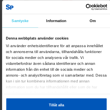
RABATT 20 %
Samtycke
Information
Om
Denna webbplats använder cookies
Vi använder enhetsidentifierare för att anpassa innehållet
och annonserna till användarna, tillhandahålla funktioner
Casall Flex Motståndsband
FitNord Powerband
för sociala medier och analysera vår trafik. Vi
vidarebefordrar även sådana identifierare och annan
229 kr
79 kr
99 kr
information från din enhet till de sociala medier och
annons- och analysföretag som vi samarbetar med. Dessa
Lägg till i varukorgen
Lägg till i varukorgen
kan i sin tur kombinera informationen med annan
information som du har tillhandahållit eller som de har
samlat in när du har använt deras tjänster.
RABATT 61 %
RABATT 40 %
Tillåt alla