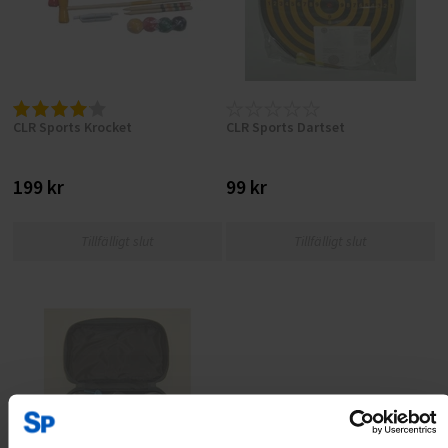
CLR Sports Krocket
CLR Sports Dartset
199 kr
99 kr
Tillfälligt slut
Tillfälligt slut