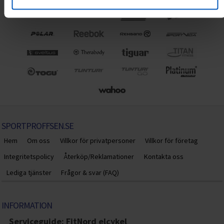
SPORTPROFFSEN.SE
Hem
Om oss
Villkor för privatpersoner
Villkor för företag
Integritetspolicy
Återköp/Reklamationer
Kontakta oss
Lediga tjänster
Frågor & svar (FAQ)
INFORMATION
Serviceguide: FitNord elcykel