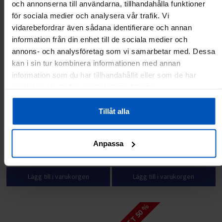
och annonserna till användarna, tillhandahålla funktioner
RABATT 20 %
RABATT 14 %
för sociala medier och analysera vår trafik. Vi
vidarebefordrar även sådana identifierare och annan
information från din enhet till de sociala medier och
annons- och analysföretag som vi samarbetar med. Dessa
kan i sin tur kombinera informationen med annan
information som du har tillhandahållit eller som de har
samlat in när du har använt deras tjänster.
Tillåt alla
Masserande terapiboll 9 cm,
Avkopplande massageboll 9 cm,
FitNord
FitNord
Anpassa
79 kr
99 kr
59 kr
69 kr
Lägg till i varukorgen
Lägg till i varukorgen
RABATT 50 %