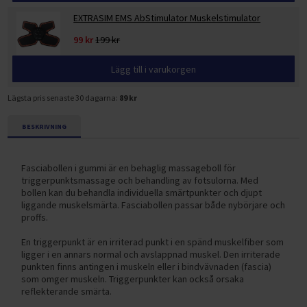
EXTRASIM EMS AbStimulator Muskelstimulator
99 kr
199 kr
Lägg till i varukorgen
Lägsta pris senaste 30 dagarna:
89 kr
BESKRIVNING
Fasciabollen i gummi är en behaglig massageboll för
triggerpunktsmassage och behandling av fotsulorna. Med
bollen kan du behandla individuella smärtpunkter och djupt
liggande muskelsmärta. Fasciabollen passar både nybörjare och
proffs.
En triggerpunkt är en irriterad punkt i en spänd muskelfiber som
ligger i en annars normal och avslappnad muskel. Den irriterade
punkten finns antingen i muskeln eller i bindvävnaden (fascia)
som omger muskeln. Triggerpunkter kan också orsaka
reflekterande smärta.