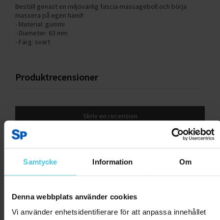
Beställ genast en miljövänlig fascia-massageboll och börja
massera på egen hand!
- Material: gummi
- Diameter: 63 mm
- Färg: svart
Produktrecensioner
Skriv en recension
Kundrecensioner
Samtycke
Information
Om
Inga recensioner ännu.
Denna webbplats använder cookies
Andra har även tittat på:
Vi använder enhetsidentifierare för att anpassa innehållet