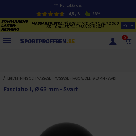
Kontakta oss
4,5 / 5
88%
MASSAGEPISTOL
PÅ KÖPET VID KÖP ÖVER 2 000
Köp nu
KR – GÄLLER TILL MÅN 10.8.2026
0
PRODUKTER
SOMMARENS LAGERRENSNING
ELCYKLARNAS SOMMARFÖRSÄLJNING
ÅTERHÄMTNING OCH MASSAGE
MASSAGE
FASCIABOLL, Ø 63 MM - SVART
Paketerbjudanden
KAJAKER OCH SUP-BRÄDOR
Fasciaboll, Ø 63 mm - Svart
KOSTTILLSKOTT
REA PÅ STUDSMATTOR
ELCYKLAR
SOMMARREA PÅ TRÄNING OCH STYRKETRÄNING
ELCYKLAR DAM
SOMMARIDROTT
CYKELTILLBEHÖR & RESERVDELAR OUTLET
ELCYKLAR HERR
STUDSMATTOR
STYRKETRÄNING
HÄLSA & VÄLMÅENDE – SÄSONGSRENSNING
ELCYKLAR CITY
KAJAKER
BÄNKAR OCH STÄLLNINGAR
TRÄNINGSMASKINER