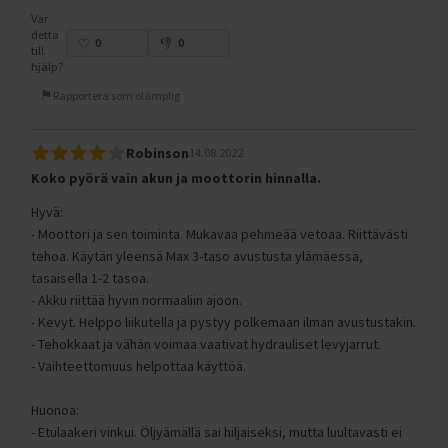
Var
detta
0
0
till
hjälp?
Rapportera som olämplig
Robinson
14.08.2022
Koko pyörä vain akun ja moottorin hinnalla.
Hyvä:
- Moottori ja sen toiminta. Mukavaa pehmeää vetoaa. Riittävästi
tehoa. Käytän yleensä Max 3-taso avustusta ylämäessä,
tasaisella 1-2 tasoa.
- Akku riittää hyvin normaaliin ajoon.
- Kevyt. Helppo liikutella ja pystyy polkemaan ilman avustustakin.
- Tehokkaat ja vähän voimaa vaativat hydrauliset levyjarrut.
- Vaihteettomuus helpottaa käyttöä.
Huonoa:
- Etulaakeri vinkui. Öljyämällä sai hiljaiseksi, mutta luultavasti ei