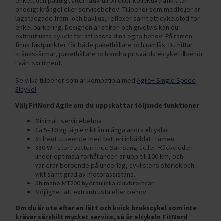
enkelt och pålitligt alternativ till bil eller kollektivtrafik utan
onödigt krångel eller servicebehov. Tillbehör som medföljer är
lagstadgade fram- och bakljus, reflexer samt ett cykelstöd för
enkel parkering. Designen är stilren och givetvis kan du
extrautrusta cykeln för att passa dina egna behov. På ramen
finns fästpunkter för både pakethållare och ramlås. Du hittar
stänkskärmar, pakethållare och andra prisvärda elcykeltillbehör
i vårt sortiment.
Se vilka tillbehör som är kompatibla med
Agile+ Single Speed
Elcykel
.
Välj FitNord Agile om du uppskattar följande funktioner
Minimalt servicebehov
Ca 5–10 kg lägre vikt än många andra elcyklar
Stilrent utseende med batteri inbäddat i ramen
380 Wh stort batteri med Samsung-celler. Räckvidden
under optimala förhållanden är upp till 100 km, och
varierar beroende på underlag, cyklistens storlek och
vikt samt grad av motorassistans.
Shimano MT200 hydrauliska skivbromsar
Möjlighet att extrautrusta efter behov
Om du är ute efter en lätt och kvick brukscykel som inte
kräver särskilt mycket service, så är elcykeln FitNord