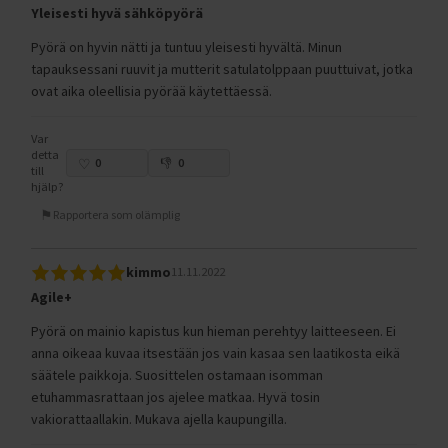
Yleisesti hyvä sähköpyörä
Pyörä on hyvin nätti ja tuntuu yleisesti hyvältä. Minun
tapauksessani ruuvit ja mutterit satulatolppaan puuttuivat, jotka
ovat aika oleellisia pyörää käytettäessä.
Var
detta
0
0
till
hjälp?
Rapportera som olämplig
kimmo
11.11.2022
Agile+
Pyörä on mainio kapistus kun hieman perehtyy laitteeseen. Ei
anna oikeaa kuvaa itsestään jos vain kasaa sen laatikosta eikä
säätele paikkoja. Suosittelen ostamaan isomman
etuhammasrattaan jos ajelee matkaa. Hyvä tosin
vakiorattaallakin. Mukava ajella kaupungilla.