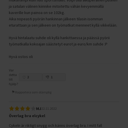
mukavampi kuin nuo sporttimallit. Voipi olla alkuperäinen putken
ja satulan välinen kiinnike mitoitettu vähän kevyemmällä
kaverille kun painoa on se 102kg.
Aika nopeasti pyörän hankinnan jälkeen tilasin isomman
eturattaan ja sen jälkeen on työmatkat menneet kyllä vikkelään.
Hyvä hintalaatu suhde oli kyllä hankittaessa ja päässä pyörii
työmatkalla kokoajan säästetyt eurot ja euro/km suhde :P
Hyvä ostos oli
Var
detta
2
1
till
hjälp?
Rapportera som olämplig
MJ
22.11.2022
Överlag bra elcykel
Cykeln är riktigt snygg och känns överlag bra. I mitt fall