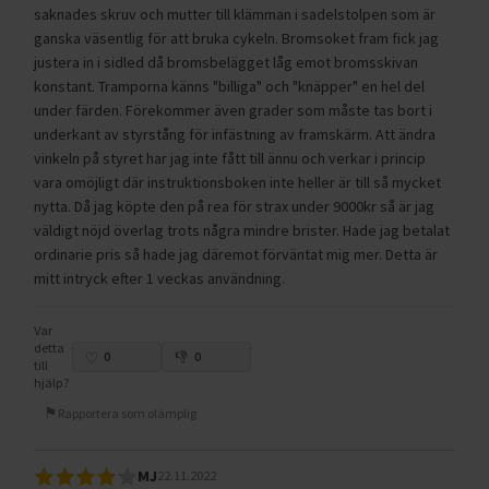
saknades skruv och mutter till klämman i sadelstolpen som är
ganska väsentlig för att bruka cykeln. Bromsoket fram fick jag
justera in i sidled då bromsbelägget låg emot bromsskivan
konstant. Tramporna känns "billiga" och "knäpper" en hel del
under färden. Förekommer även grader som måste tas bort i
underkant av styrstång för infästning av framskärm. Att ändra
vinkeln på styret har jag inte fått till ännu och verkar i princip
vara omöjligt där instruktionsboken inte heller är till så mycket
nytta. Då jag köpte den på rea för strax under 9000kr så är jag
väldigt nöjd överlag trots några mindre brister. Hade jag betalat
ordinarie pris så hade jag däremot förväntat mig mer. Detta är
mitt intryck efter 1 veckas användning.
Var
detta
0
0
till
hjälp?
Rapportera som olämplig
MJ
22.11.2022