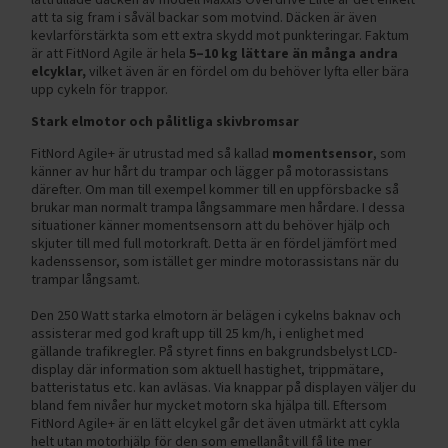
att ta sig fram i såväl backar som motvind. Däcken är även
kevlarförstärkta som ett extra skydd mot punkteringar. Faktum
är att FitNord Agile är hela
5–10 kg lättare än många andra
elcyklar,
vilket även är en fördel om du behöver lyfta eller bära
upp cykeln för trappor.
Stark elmotor och pålitliga skivbromsar
FitNord Agile+ är utrustad med så kallad
momentsensor
, som
känner av hur hårt du trampar och lägger på motorassistans
därefter. Om man till exempel kommer till en uppförsbacke så
brukar man normalt trampa långsammare men hårdare. I dessa
situationer känner momentsensorn att du behöver hjälp och
skjuter till med full motorkraft. Detta är en fördel jämfört med
kadenssensor, som istället ger mindre motorassistans när du
trampar långsamt.
Den 250 Watt starka elmotorn är belägen i cykelns baknav och
assisterar med god kraft upp till 25 km/h, i enlighet med
gällande trafikregler. På styret finns en bakgrundsbelyst LCD-
display där information som aktuell hastighet, trippmätare,
batteristatus etc. kan avläsas. Via knappar på displayen väljer du
bland fem nivåer hur mycket motorn ska hjälpa till. Eftersom
FitNord Agile+ är en lätt elcykel går det även utmärkt att cykla
helt utan motorhjälp för den som emellanåt vill få lite mer