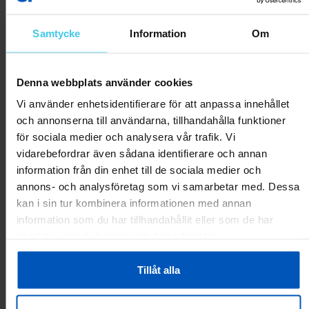
mutta ei pahasti.
Samtycke
Information
Om
Var
detta
0
0
till
hjälp?
Denna webbplats använder cookies
Rapportera som olämplig
Vi använder enhetsidentifierare för att anpassa innehållet
och annonserna till användarna, tillhandahålla funktioner
Töihin ja takas
14.05.2023
för sociala medier och analysera vår trafik. Vi
Nyt on yksi kokonainen sekä vähän toistakin kesää poljettu ja
vidarebefordrar även sådana identifierare och annan
1500 km takana.
information från din enhet till de sociala medier och
Pyörä tekee mitä lupailee eli akkujen lataus oli on ollut noin 60-80
annons- och analysföretag som vi samarbetar med. Dessa
km.
kan i sin tur kombinera informationen med annan
Yhdellä retkellä satulan kiinnike hajosi ja piti ostaa sitten uusi
information som du har tillhandahållit eller som de har
satulanputki. Satulaa en kuitenkaan samalla vaihtanut kun ompi
samlat in när du har använt deras tjänster.
mukavampi kuin nuo sporttimallit. Voipi olla alkuperäinen putken
ja satulan välinen kiinnike mitoitettu vähän kevyemmällä
Tillåt alla
kaverille kun painoa on se 102kg.
Aika nopeasti pyörän hankinnan jälkeen tilasin isomman
eturattaan ja sen jälkeen on työmatkat menneet kyllä vikkelään.