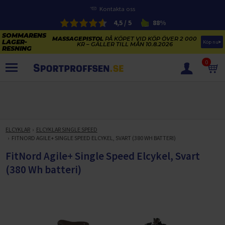
Kontakta oss
4,5 / 5
88%
MASSAGEPISTOL
PÅ KÖPET VID KÖP ÖVER 2 000
Köp nu
KR – GÄLLER TILL MÅN 10.8.2026
0
PRODUKTER
SOMMARENS LAGERRENSNING
ELCYKLARNAS SOMMARFÖRSÄLJNING
ELCYKLAR
ELCYKLAR SINGLE SPEED
Paketerbjudanden
FITNORD AGILE+ SINGLE SPEED ​​ELCYKEL, SVART (380 WH BATTERI)
KAJAKER OCH SUP-BRÄDOR
KOSTTILLSKOTT
FitNord Agile+ Single Speed ​​Elcykel, Svart
REA PÅ STUDSMATTOR
ELCYKLAR
(380 Wh batteri)
SOMMARREA PÅ TRÄNING OCH STYRKETRÄNING
ELCYKLAR DAM
SOMMARIDROTT
CYKELTILLBEHÖR & RESERVDELAR OUTLET
ELCYKLAR HERR
STUDSMATTOR
STYRKETRÄNING
HÄLSA & VÄLMÅENDE – SÄSONGSRENSNING
ELCYKLAR CITY
KAJAKER
BÄNKAR OCH STÄLLNINGAR
TRÄNINGSMASKINER