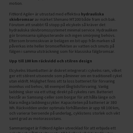
motion.
FitNord Agile+ är utrustad med effektiva
hydrauliska
skivbromsar
av märket Shimano MT200 både fram och bak.
Förutom att snabbt få stopp på elcykeln så kräver det
hydrauliska skivbromssystemet minimal service. Hydrauliken
gör bromsarna självjusterande och ingen smörjning behövs.
Eftersom bromsskivan är belägen en bit upp från marken så
påverkas inte heller bromseffekten av vatten och smuts på
fälgen i samma utsträckning som för klassiska fälgbromsar.
Upp till 100 km räckvidd och stilren design
Elcykelns litiumbatteri är diskret integrerat i cykelns ram, vilket
ger ett stilrent utseende som påminner om en traditionell cykel
utan eldrift. Möjlighet finns att ta loss batteriet för förvaring
inomhus vid behov, till exempel långtidsförvaring. Vanlig
laddning sker via ett uttag direkt på cykelns ram. Batteriet
består av Samsung-celler som borgar för att hålla länge och
klara många laddningscykler. Kapaciteten på batteriet är 380
Wh. Räckvidden under optimala förhållanden är upp till 100 km,
och varierar beroende på underlag, cyklistens storlek och vikt
samt grad av motorassistans.
Sammantaget är FitNord Agile+ utvecklad för att erbjuda ett