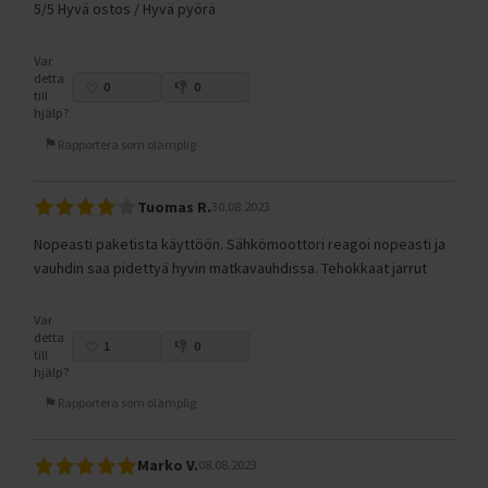
5/5 Hyvä ostos / Hyvä pyörä
Var
detta
0
0
till
hjälp?
Rapportera som olämplig
Tuomas R.
30.08.2023
Nopeasti paketista käyttöön. Sähkömoottori reagoi nopeasti ja
vauhdin saa pidettyä hyvin matkavauhdissa. Tehokkaat jarrut
Var
detta
1
0
till
hjälp?
Rapportera som olämplig
Marko V.
08.08.2023