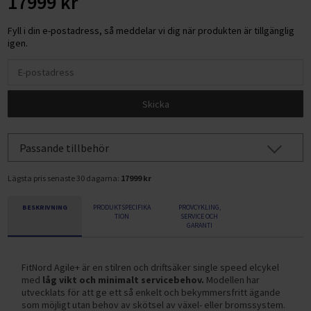
17999 kr
Fyll i din e-postadress, så meddelar vi dig när produkten är tillgänglig
igen.
Skicka
Passande tillbehör
Lägsta pris senaste 30 dagarna:
17999 kr
BESKRIVNING
PRODUKTSPECIFIKA
PROVCYKLING,
TION
SERVICE OCH
GARANTI
FitNord Agile+ är en stilren och driftsäker single speed elcykel
med
låg vikt och minimalt servicebehov.
Modellen har
utvecklats för att ge ett så enkelt och bekymmersfritt ägande
som möjligt utan behov av skötsel av växel- eller bromssystem.