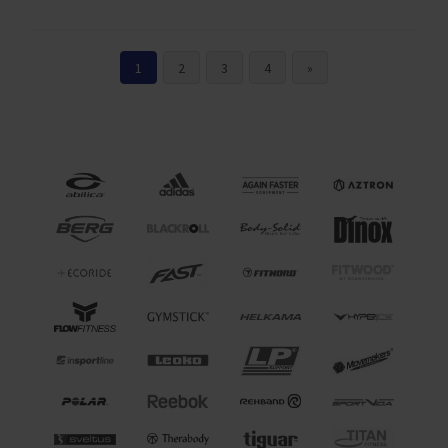
1
2
3
4
»