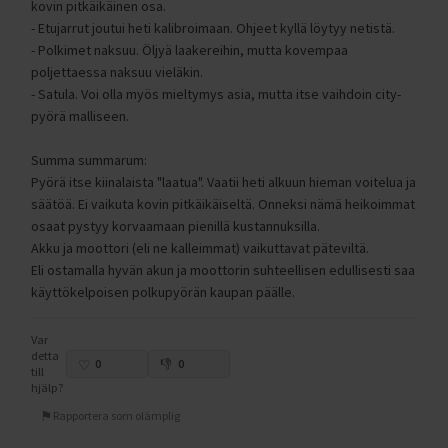
kovin pitkäikäinen osa.
- Etujarrut joutui heti kalibroimaan. Ohjeet kyllä löytyy netistä.
- Polkimet naksuu. Öljyä laakereihin, mutta kovempaa
poljettaessa naksuu vieläkin.
- Satula. Voi olla myös mieltymys asia, mutta itse vaihdoin city-
pyörä malliseen.
Summa summarum:
Pyörä itse kiinalaista "laatua". Vaatii heti alkuun hieman voitelua ja
säätöä. Ei vaikuta kovin pitkäikäiseltä. Onneksi nämä heikoimmat
osaat pystyy korvaamaan pienillä kustannuksilla.
Akku ja moottori (eli ne kalleimmat) vaikuttavat päteviltä.
Eli ostamalla hyvän akun ja moottorin suhteellisen edullisesti saa
käyttökelpoisen polkupyörän kaupan päälle.
Var
detta
0
0
till
hjälp?
Rapportera som olämplig