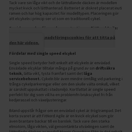
Tack vare sin låga vikt och de lättrullande däcken är modellen
mycket kvick och lätthanterad. Batteriet är diskret placerat inuti
ramen och har hög kapacitet för modelltypen. Placeringen gör
att elcykeln i princip ser ut som en traditionell cykel.
Se videon nedan för en demonstration av FitNord Agile:
Acceptera marknadsföringscookies för att titta på
den här videon.
Fördelar med single speed elcykel
Single speed betyder helt enkelt att elcykeln är enväxlad.
Enväxlade elcyklar tilltalar många på grund av sin
driftsäkra
teknik
, lätta vikt, tysta framfart samt det
låga
servicebehovet.
Cykeln blir även mindre ömtålig vid parkering i
trånga cykelparkeringar eller om den skulle välta omkull, vilket
är särskilt uppskattat i stadsmiljö. Kortfattat är single speed
perfekt för dig som vill ha en problemfri brukscykel fri från
kedjerassel och växeljusteringar.
Ibland uppstår frågor om en enväxlad cykel är trögtrampad. Det
korta svaret är att FitNord Agile är en kvick elcykel som gör
även brantare backar till en barnlek. Tack vare den starka
elmotorn, låga vikten, väl genomtänkta utväxlingen samt de
lättrullade däcken av modell Maxxis Overdrive Elite är det enkelt