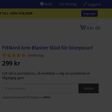
Butik
För företag
Logga in
 TILL MÅN 10.8.2026
Köp nu
0 kr
(
0
)
FitNord Arm Blaster Stöd för bicepscurl
Snittbetyg
299 kr
Fyll i din e-postadress, så meddelar vi dig när produkten är
tillgänglig igen.
Skicka
Lägsta pris senaste 30 dagarna:
189 kr