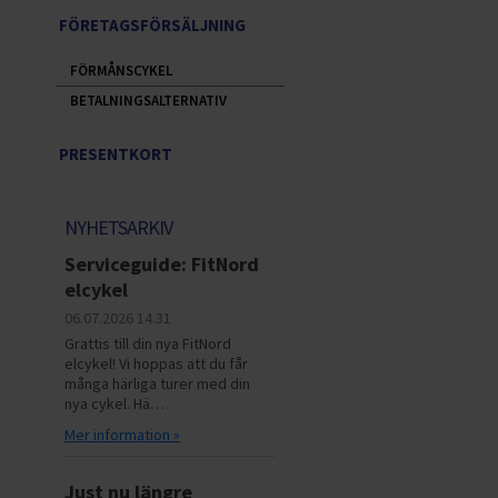
FÖRETAGSFÖRSÄLJNING
FÖRMÅNSCYKEL
BETALNINGSALTERNATIV
PRESENTKORT
NYHETSARKIV
Serviceguide: FitNord
elcykel
06.07.2026
14.31
Grattis till din nya FitNord
elcykel! Vi hoppas att du får
många härliga turer med din
nya cykel. Hä…
Mer information »
Just nu längre