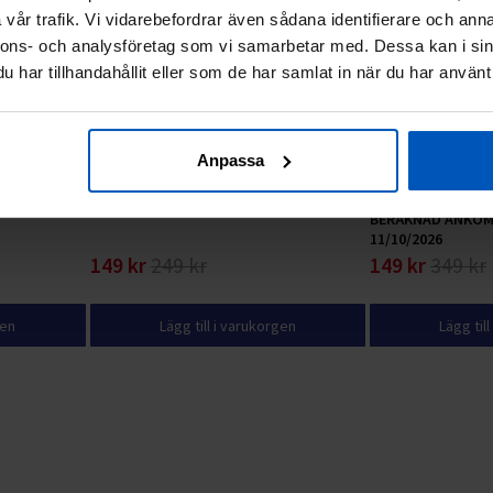
vår trafik. Vi vidarebefordrar även sådana identifierare och anna
nnons- och analysföretag som vi samarbetar med. Dessa kan i sin
har tillhandahållit eller som de har samlat in när du har använt 
Anpassa
er
FitNord Kabelhandtag
FitNord Boxnings
BERÄKNAD ANKOM
11/10/2026
149 kr
249 kr
149 kr
349 kr
gen
Lägg till i varukorgen
Lägg til