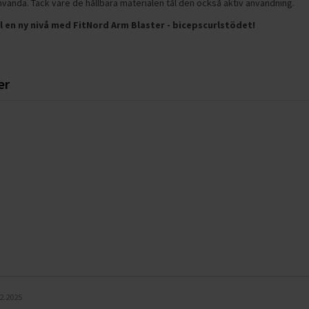
nvända. Tack vare de hållbara materialen tål den också aktiv användning.
ll en ny nivå med FitNord Arm Blaster - bicepscurlstödet!
er
r
2.2025