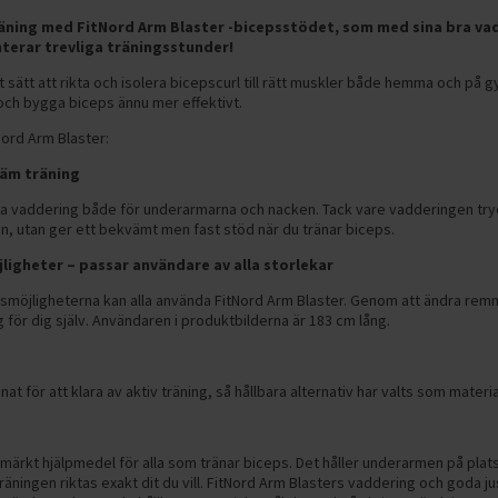
äning med FitNord Arm Blaster -bicepsstödet, som med sina bra va
nterar trevliga träningsstunder!
 sätt att rikta och isolera bicepscurl till rätt muskler både hemma och på 
 och bygga biceps ännu mer effektivt.
tNord Arm Blaster:
väm träning
ra vaddering både för underarmarna och nacken. Tack vare vadderingen try
n, utan ger ett bekvämt men fast stöd när du tränar biceps.
ligheter – passar användare av alla storlekar
gsmöjligheterna kan alla använda FitNord Arm Blaster. Genom att ändra rem
g för dig själv. Användaren i produktbilderna är 183 cm lång.
t för att klara av aktiv träning, så hållbara alternativ har valts som materia
märkt hjälpmedel för alla som tränar biceps. Det håller underarmen på plats, v
äningen riktas exakt dit du vill. FitNord Arm Blasters vaddering och goda j