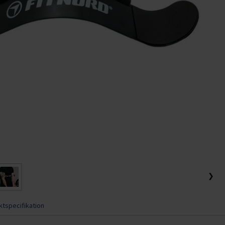
❯
tspecifikation