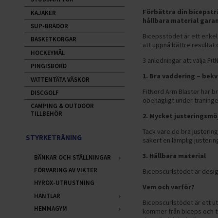
Förbättra din bicepstr
KAJAKER
hållbara material gara
SUP-BRÄDOR
Bicepsstödet är ett enkelt
BASKETKORGAR
att uppnå bättre resultat
HOCKEYMÅL
3 anledningar att välja Fi
PINGISBORD
1. Bra vaddering – bek
VATTENTÄTA VÄSKOR
FitNord Arm Blaster har b
DISCGOLF
obehagligt under träninge
CAMPING & OUTDOOR
TILLBEHÖR
2. Mycket justeringsmöj
Tack vare de bra justerin
STYRKETRÄNING
säkert en lämplig justerin
3. Hållbara material
BÄNKAR OCH STÄLLNINGAR
FÖRVARING AV VIKTER
Bicepscurlstödet är designa
HYROX-UTRUSTNING
Vem och varför?
HANTLAR
Bicepscurlstödet är ett ut
HEMMAGYM
kommer från biceps och tr