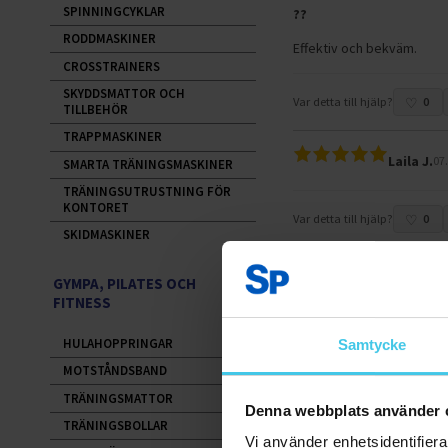
SPINNINGCYKLAR
??
RODDMASKINER
Effektiv och bekväm.
CROSSTRAINERS
SKYDDSMATTOR OCH
Var detta till hjälp?
0
TILLBEHÖR
TRAPPMASKINER
Laila J.
07
SMARTA TRÄNINGSMASKINER
TRÄNINGSUTRUSTNING FÖR
KONTORET
Var detta till hjälp?
0
SKIDMASKINER
GYMPA, PILATES OCH
FITNESS
Andra har även tittat på:
HULAHOPPRINGAR
Samtycke
RABATT 33 %
MOTSTÅNDSBAND
TRÄNINGSMATTOR
Denna webbplats använder 
TRÄNINGSBOLLAR
Vi använder enhetsidentifierar