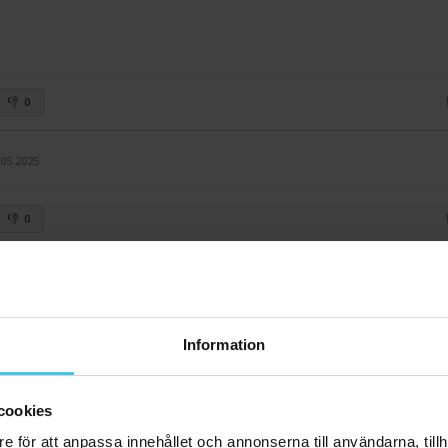
0
.05.2025
0
Information
RABATT 40 %
RABATT 57 %
cookies
e för att anpassa innehållet och annonserna till användarna, tillh