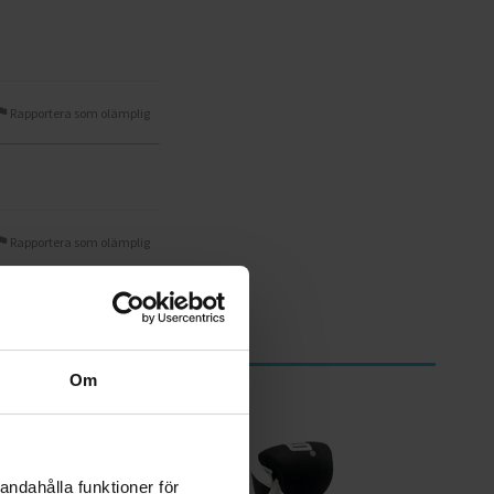
Rapportera som olämplig
Rapportera som olämplig
Om
andahålla funktioner för