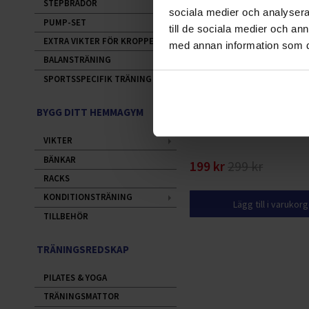
STEPBRÄDOR
sociala medier och analysera 
PUMP-SET
till de sociala medier och a
EXTRA VIKTER FÖR KROPPEN
med annan information som du 
BALANSTRÄNING
SPORTSSPECIFIK TRÄNING
BYGG DITT HEMMAGYM
FitNord Träningsbälte i Läd
VIKTER
BÄNKAR
199 kr
299 kr
RACKS
KONDITIONSTRÄNING
Lägg till i varukor
TILLBEHÖR
TRÄNINGSREDSKAP
PILATES & YOGA
TRÄNINGSMATTOR