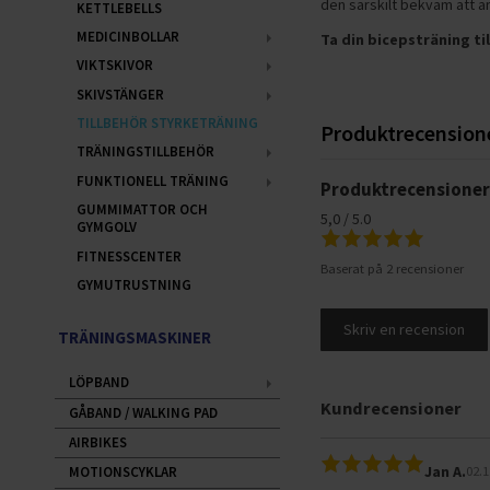
den särskilt bekväm att a
KETTLEBELLS
MEDICINBOLLAR
Ta din bicepsträning ti
VIKTSKIVOR
SKIVSTÄNGER
TILLBEHÖR STYRKETRÄNING
Produktrecension
TRÄNINGSTILLBEHÖR
FUNKTIONELL TRÄNING
Produktrecensione
GUMMIMATTOR OCH
5,0 / 5.0
GYMGOLV
FITNESSCENTER
Baserat på 2 recensioner
GYMUTRUSTNING
Skriv en recension
TRÄNINGSMASKINER
LÖPBAND
Kundrecensioner
GÅBAND / WALKING PAD
AIRBIKES
Jan A.
02.1
MOTIONSCYKLAR