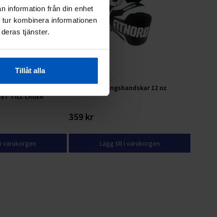
n information från din enhet
 tur kombinera informationen
deras tjänster.
Tillåt alla
handskar 10 oz
FitNord Boxningshandskar 12 oz
ST TILL LAGER
359 kr
l i varukorgen
Lägg till i varukorgen