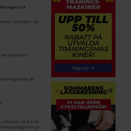
dderingar och
gymmet. Det hjälper dig
cker stödet inte
mens längd hittar du
l.
ilket gör att all kraft
usteringsmöjligheter gör