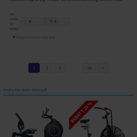
Var
detta
0
0
till
hjälp?
Rapportera som olämplig
1
2
3
…
16
»
Andra har även tittat på:
RABATT 25 %