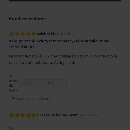
Kundrecensioner
Avishai W.
11.12.2025
Väldigt stabil och tyst motionscykel som fyller mina
förväntningar
En fin motionscykel. Rik med träningsprogram. Funkar tyst och
stabil. Lätt att mobilisera. Väldigt nöjd.
Var
detta
2
0
till
hjälp?
Rapportera som olämplig
Grethe Johanne Gram K.
03.12.2025
Var