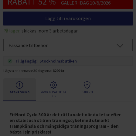
RABATT 52 %
GÄLLER IDAG 10/8/2026
Lägg till i varukorgen
På lager,
skickas inom 3 arbetsdagar
Passande tillbehör
Tillgänglig i Stockholmsbutiken
Lägsta pris senaste 30 dagarna:
3299 kr
BESKRIVNING
PRODUKTSPECIFIKA
GARANTI
TION
FitNord Cyclo 300 är det rätta valet när du letar efter
en stabil och stilren träningscykel med utmärkt
trampkänsla och mångsidiga träningsprogram – den
bästa i sin prisklass!