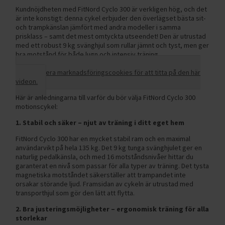
Kundnöjdheten med FitNord Cyclo 300 är verkligen hög, och det
är inte konstigt: denna cykel erbjuder den överlägset bästa sit-
och trampkänslan jämfört med andra modeller i samma
prisklass – samt det mest omtyckta utseendet! Den är utrustad
med ett robust 9 kg svänghjul som rullar jämnt och tyst, men ger
bra motstånd för både lugn och intensiv träning.
Acceptera marknadsföringscookies för att titta på den här
videon.
Här är anledningarna till varför du bör välja FitNord Cyclo 300
motionscykel:
1. Stabil och säker – njut av träning i ditt eget hem
FitNord Cyclo 300 har en mycket stabil ram och en maximal
användarvikt på hela 135 kg. Det 9 kg tunga svänghjulet ger en
naturlig pedalkänsla, och med 16 motståndsnivåer hittar du
garanterat en nivå som passar för alla typer av träning. Det tysta
magnetiska motståndet säkerställer att trampandet inte
orsakar störande ljud. Framsidan av cykeln är utrustad med
transporthjul som gör den lätt att flytta.
2. Bra justeringsmöjligheter – ergonomisk träning för alla
storlekar