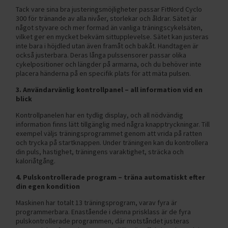
Tack vare sina bra justeringsmöjligheter passar FitNord Cyclo
300 för tränande av alla nivåer, storlekar och åldrar. Sätet är
något styvare och mer formad än vanliga träningscykelsäten,
vilket ger en mycket bekväm sittupplevelse. Sätet kan justeras
inte bara i höjdled utan även framåt och bakåt. Handtagen är
också justerbara. Deras långa pulssensorer passar olika
cykelpositioner och längder på armarna, och du behöver inte
placera händerna på en specifik plats för att mäta pulsen.
3. Användarvänlig kontrollpanel – all information vid en
blick
Kontrollpanelen har en tydlig display, och all nödvändig
information finns lätt tillgänglig med några knapptryckningar. Till
exempel väljs träningsprogrammet genom att vrida på ratten
och trycka på startknappen. Under träningen kan du kontrollera
din puls, hastighet, träningens varaktighet, sträcka och
kaloriåtgång.
4. Pulskontrollerade program – träna automatiskt efter
din egen kondition
Maskinen har totalt 13 träningsprogram, varav fyra är
programmerbara. Enastående i denna prisklass är de fyra
pulskontrollerade programmen, där motståndet justeras