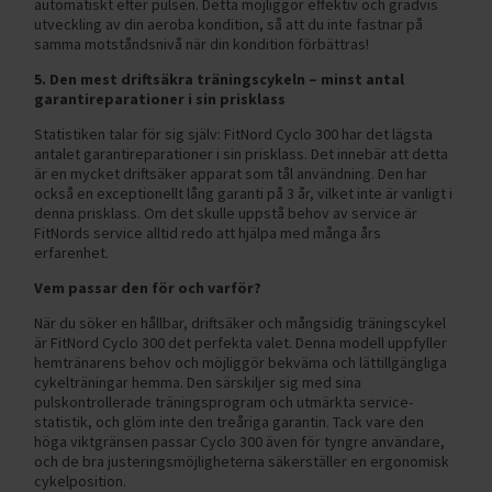
automatiskt efter pulsen. Detta möjliggör effektiv och gradvis
utveckling av din aeroba kondition, så att du inte fastnar på
samma motståndsnivå när din kondition förbättras!
5. Den mest driftsäkra träningscykeln – minst antal
garantireparationer i sin prisklass
Statistiken talar för sig själv: FitNord Cyclo 300 har det lägsta
antalet garantireparationer i sin prisklass. Det innebär att detta
är en mycket driftsäker apparat som tål användning. Den har
också en exceptionellt lång garanti på 3 år, vilket inte är vanligt i
denna prisklass. Om det skulle uppstå behov av service är
FitNords service alltid redo att hjälpa med många års
erfarenhet.
Vem passar den för och varför?
När du söker en hållbar, driftsäker och mångsidig träningscykel
är FitNord Cyclo 300 det perfekta valet. Denna modell uppfyller
hemtränarens behov och möjliggör bekväma och lättillgängliga
cykelträningar hemma. Den särskiljer sig med sina
pulskontrollerade träningsprogram och utmärkta service-
statistik, och glöm inte den treåriga garantin. Tack vare den
höga viktgränsen passar Cyclo 300 även för tyngre användare,
och de bra justeringsmöjligheterna säkerställer en ergonomisk
cykelposition.