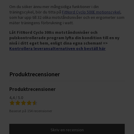
Om du söker ännu mer mångsidiga funktioner i din
träningscykel, bör du titta på
FitNord Cyclo 500E motionscykel
,
som har upp till 32 olika motståndsnivåer och en ergometer som
mäter träningens förbrukning i watt.
Låt FitNord Cyclo 300:s motståndsnivåer och
pulskontrollerade program lyfta din kondition till en ny
nivå i ditt eget hem, enligt dina egna scheman! =>
Kontrollera leveransalternativen och beställ här
Produktrecensioner
Produktrecensioner
4,4 / 5.0
Baserat på 154 recensioner
Skriv en recension