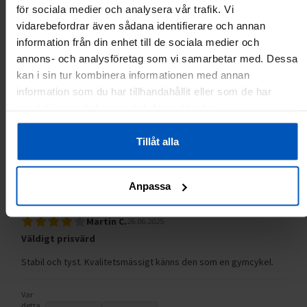
Var
för sociala medier och analysera vår trafik. Vi
detta
1
0
vidarebefordrar även sådana identifierare och annan
till
hjälp?
information från din enhet till de sociala medier och
annons- och analysföretag som vi samarbetar med. Dessa
Rapportera som olämplig
kan i sin tur kombinera informationen med annan
information som du har tillhandahållit eller som de har
Hans S.
03.07.2025
samlat in när du har använt deras tjänster.
Var
Tillåt alla
detta
0
0
till
hjälp?
Rapportera som olämplig
Anpassa
Martin C.
26.06.2025
Väldigt prisvärd
Stabil och tyst. Kvalitetsmässigt känns den som en gymcykel.
Var
detta