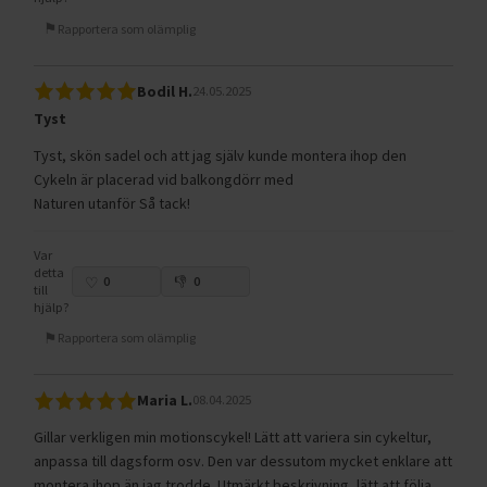
Rapportera som olämplig
Bodil H.
24.05.2025
Tyst
Tyst, skön sadel och att jag själv kunde montera ihop den
Cykeln är placerad vid balkongdörr med
Naturen utanför Så tack!
Var
detta
0
0
till
hjälp?
Rapportera som olämplig
Maria L.
08.04.2025
Gillar verkligen min motionscykel! Lätt att variera sin cykeltur,
anpassa till dagsform osv. Den var dessutom mycket enklare att
montera ihop än jag trodde. Utmärkt beskrivning, lätt att följa.