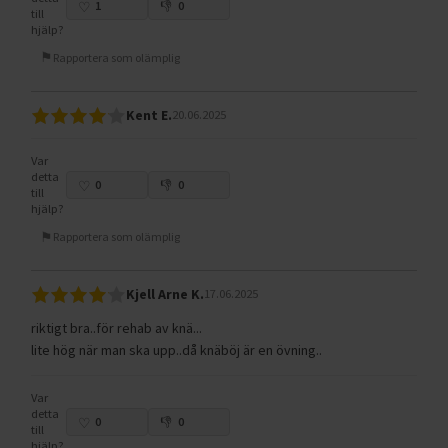
1
0
till
hjälp?
Rapportera som olämplig
Kent E.
20.06.2025
Var
detta
0
0
till
hjälp?
Rapportera som olämplig
Kjell Arne K.
17.06.2025
riktigt bra..för rehab av knä...
lite hög när man ska upp..då knäböj är en övning..
Var
detta
0
0
till
hjälp?