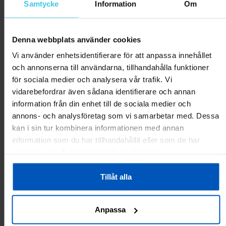
Samtycke
Information
Om
käyttöohje puuttuu..
Lyhyenkin käytön perusteella vaikuttaa pätevältä laitteelta.
Polkemisasento on hyvä ja vielä paranee, kun laittaa allensa
Denna webbplats använder cookies
esim. tasapainotyynyn. Sopii hyvin näin iäkkäämmälle ihmiselle.
Ongelmana on käyttöohjeen puute . Sitä tarvittaisiin erityisesti
Vi använder enhetsidentifierare för att anpassa innehållet
näytön ohjelmoinnissa.Pyysin sellaista asiakaspalvelusta,
och annonserna till användarna, tillhandahålla funktioner
mutten saanut vastausta. En tiedä miten testinappulasta saisi
för sociala medier och analysera vår trafik. Vi
jonkun tuloksen.
vidarebefordrar även sådana identifierare och annan
information från din enhet till de sociala medier och
Var
annons- och analysföretag som vi samarbetar med. Dessa
detta
0
0
kan i sin tur kombinera informationen med annan
till
hjälp?
information som du har tillhandahållit eller som de har
Rapportera som olämplig
samlat in när du har använt deras tjänster.
Tillåt alla
Toivo V.
02.01.2025
Var
Anpassa
detta
0
0
till