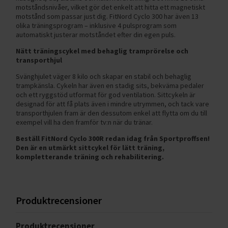
motståndsnivåer, vilket gör det enkelt att hitta ett magnetiskt
motstånd som passar just dig. FitNord Cyclo 300 har även 13
olika träningsprogram – inklusive 4 pulsprogram som
automatiskt justerar motståndet efter din egen puls.
Nätt träningscykel med behaglig tramprörelse och
transporthjul
Svänghjulet väger 8 kilo och skapar en stabil och behaglig
trampkänsla. Cykeln har även en stadig sits, bekväma pedaler
och ett ryggstöd utformat för god ventilation. Sittcykeln är
designad för att få plats även i mindre utrymmen, och tack vare
transporthjulen fram är den dessutom enkel att flytta om du till
exempel vill ha den framför tv:n när du tränar.
Beställ FitNord Cyclo 300R redan idag från Sportproffsen!
Den är en utmärkt sittcykel för lätt träning,
kompletterande träning och rehabilitering.
Produktrecensioner
Produktrecensioner