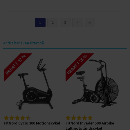
1
2
3
4
»
Andra har även tittat på:
RABATT 52 %
RABATT 25 %
FitNord Cyclo 300 Motionscykel
FitNord Invader 500 Airbike
Luftmotståndscykel