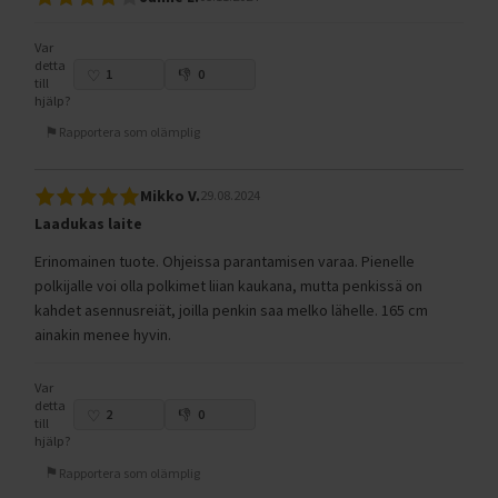
Var
detta
1
0
till
hjälp?
Rapportera som olämplig
Mikko V.
29.08.2024
Laadukas laite
Erinomainen tuote. Ohjeissa parantamisen varaa. Pienelle
polkijalle voi olla polkimet liian kaukana, mutta penkissä on
kahdet asennusreiät, joilla penkin saa melko lähelle. 165 cm
ainakin menee hyvin.
Var
detta
2
0
till
hjälp?
Rapportera som olämplig