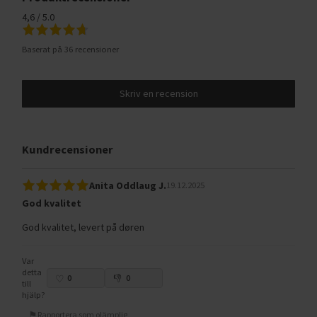
4,6 / 5.0
Baserat på 36 recensioner
Skriv en recension
Kundrecensioner
Anita Oddlaug J.
19.12.2025
God kvalitet
God kvalitet, levert på døren
Var
detta
0
0
till
hjälp?
Rapportera som olämplig