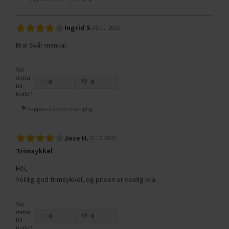
Ingrid S.
05.11.2025
Bra! Svår manual
Var
detta
0
0
till
hjälp?
Rapportera som olämplig
Jose H.
17.10.2025
Trimsykkel
Hei,
Veldig god trimsykkel, og prisen er veldig bra.
Var
detta
0
0
till
hjälp?