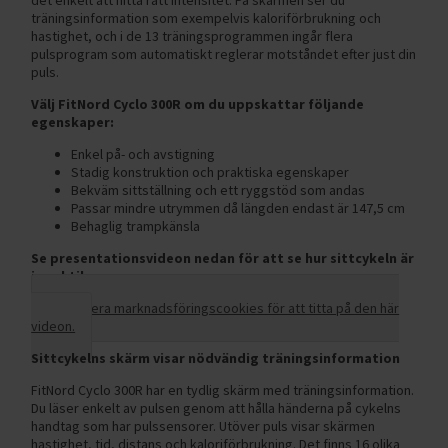
träningsinformation som exempelvis kaloriförbrukning och
hastighet, och i de 13 träningsprogrammen ingår flera
pulsprogram som automatiskt reglerar motståndet efter just din
puls.
Välj FitNord Cyclo 300R om du uppskattar följande
egenskaper:
Enkel på- och avstigning
Stadig konstruktion och praktiska egenskaper
Bekväm sittställning och ett ryggstöd som andas
Passar mindre utrymmen då längden endast är 147,5 cm
Behaglig trampkänsla
Se presentationsvideon nedan för att se hur sittcykeln är
i praktiken.
Acceptera marknadsföringscookies för att titta på den här
videon.
Sittcykelns skärm visar nödvändig träningsinformation
FitNord Cyclo 300R har en tydlig skärm med träningsinformation.
Du läser enkelt av pulsen genom att hålla händerna på cykelns
handtag som har pulssensorer. Utöver puls visar skärmen
hastighet, tid, distans och kaloriförbrukning. Det finns 16 olika