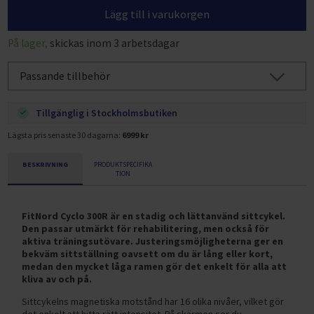
Lägg till i varukorgen
På lager,
skickas inom 3 arbetsdagar
Passande tillbehör
Tillgänglig i Stockholmsbutiken
Lägsta pris senaste 30 dagarna:
6999 kr
BESKRIVNING
PRODUKTSPECIFIKA
TION
FitNord Cyclo 300R är en stadig och lättanvänd sittcykel.
Den passar utmärkt för rehabilitering, men också för
aktiva träningsutövare. Justeringsmöjligheterna ger en
bekväm sittställning oavsett om du är lång eller kort,
medan den mycket låga ramen gör det enkelt för alla att
kliva av och på.
Sittcykelns magnetiska motstånd har 16 olika nivåer, vilket gör
det enkelt att hitta rätt intensitet. På skärmen ser du