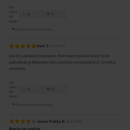
Var
detta
0
0
till
hjälp?
Rapportera som olämplig
Outi T.
17.02.2025
Hyvät ja jämäkät käsipainot. Kierrelukot pitävät levyt hyvin
paikoillaan ja liikkeiden teko onnistuu monipuolisesti. En keksi
moitteita.
Var
detta
0
0
till
hjälp?
Rapportera som olämplig
Janne-Pekka R.
26.01.2025
Rauta on rautaa