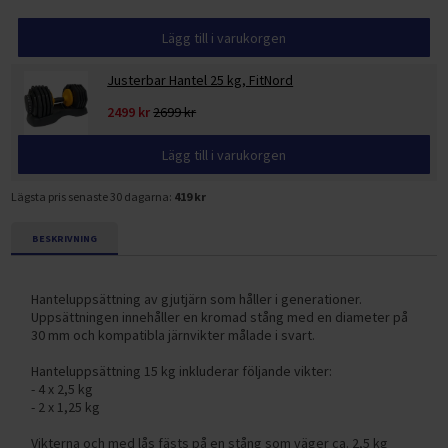
Lägg till i varukorgen
Justerbar Hantel 25 kg, FitNord
2499 kr
2699 kr
Lägg till i varukorgen
Lägsta pris senaste 30 dagarna:
419 kr
BESKRIVNING
Hanteluppsättning av gjutjärn som håller i generationer.
Uppsättningen innehåller en kromad stång med en diameter på
30 mm och kompatibla järnvikter målade i svart.
Hanteluppsättning 15 kg inkluderar följande vikter:
- 4 x 2,5 kg
- 2 x 1,25 kg
Vikterna och med lås fästs på en stång som väger ca. 2,5 kg