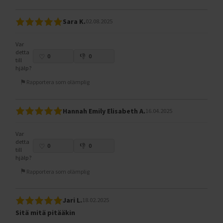
Sara K.
02.08.2025
Var
detta
0
0
till
hjälp?
Rapportera som olämplig
Hannah Emily Elisabeth A.
16.04.2025
Var
detta
0
0
till
hjälp?
Rapportera som olämplig
Jari L.
18.02.2025
Sitä mitä pitääkin