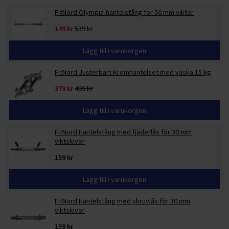
FitNord Olympia-hantelstång för 50 mm vikter
149 kr
539 kr
Lägg till i varukorgen
FitNord Justerbart Kromhantelset med väska 15 kg
379 kr
499 kr
Lägg till i varukorgen
FitNord Hantelstång med fjäderlås för 30 mm
viktskivor
159 kr
Lägg till i varukorgen
FitNord Hantelstång med skruvlås för 30 mm
viktskivor
159 kr