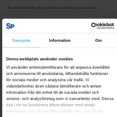
Muuten todella hyvät, mutta lukot ei tahdo pysyä kireinä
Var
detta
0
0
till
hjälp?
Rapportera som olämplig
Samtycke
Information
Om
Raimo Y.
11.11.2024
Denna webbplats använder cookies
Käsipainot
Vi använder enhetsidentifierare för att anpassa innehållet
Kotikäyttöön sopivat ja helposti muunneltavat.
och annonserna till användarna, tillhandahålla funktioner
för sociala medier och analysera vår trafik. Vi
Var
vidarebefordrar även sådana identifierare och annan
detta
0
0
till
information från din enhet till de sociala medier och
hjälp?
annons- och analysföretag som vi samarbetar med. Dessa
Rapportera som olämplig
kan i sin tur kombinera informationen med annan
information som du har tillhandahållit eller som de har