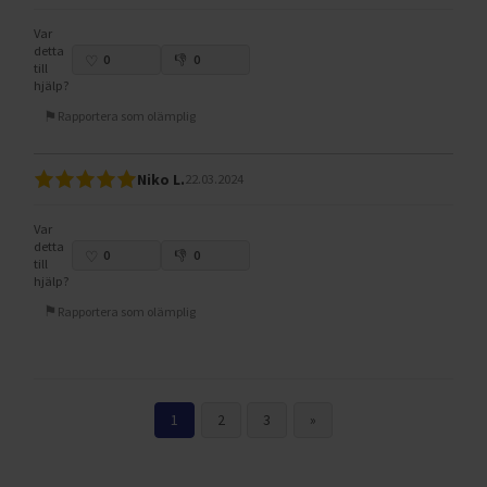
Var
detta
0
0
till
hjälp?
Rapportera som olämplig
Niko L.
22.03.2024
Var
detta
0
0
till
hjälp?
Rapportera som olämplig
1
2
3
»