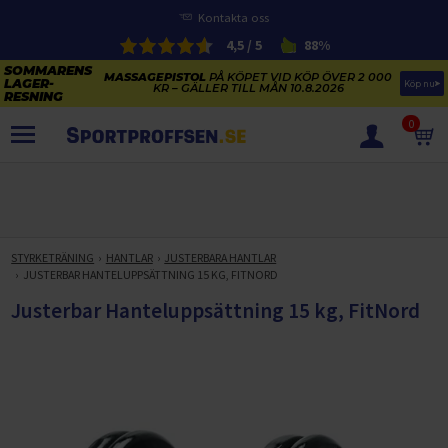
Kontakta oss
4,5 / 5
88%
MASSAGEPISTOL
PÅ KÖPET VID KÖP ÖVER 2 000
Köp nu
KR – GÄLLER TILL MÅN 10.8.2026
0
PRODUKTER
SOMMARENS LAGERRENSNING
ELCYKLARNAS SOMMARFÖRSÄLJNING
STYRKETRÄNING
HANTLAR
JUSTERBARA HANTLAR
Paketerbjudanden
JUSTERBAR HANTELUPPSÄTTNING 15 KG, FITNORD
KAJAKER OCH SUP-BRÄDOR
KOSTTILLSKOTT
Justerbar Hanteluppsättning 15 kg, FitNord
REA PÅ STUDSMATTOR
ELCYKLAR
SOMMARREA PÅ TRÄNING OCH STYRKETRÄNING
ELCYKLAR DAM
SOMMARIDROTT
CYKELTILLBEHÖR & RESERVDELAR OUTLET
ELCYKLAR HERR
STUDSMATTOR
STYRKETRÄNING
HÄLSA & VÄLMÅENDE – SÄSONGSRENSNING
ELCYKLAR CITY
KAJAKER
BÄNKAR OCH STÄLLNINGAR
TRÄNINGSMASKINER