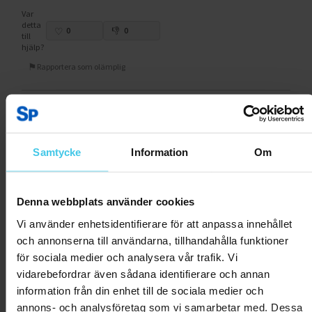
Var
detta
0
0
till
hjälp?
Rapportera som olämplig
Netvisor T.
29.12.2023
Var
detta
Samtycke
Information
Om
0
0
till
hjälp?
Rapportera som olämplig
Denna webbplats använder cookies
Vi använder enhetsidentifierare för att anpassa innehållet
Sampsons
19.07.2022
och annonserna till användarna, tillhandahålla funktioner
Loisto lapiokahva
för sociala medier och analysera vår trafik. Vi
Erittäin hyvä lapiokahva ylätaljaan. Saa hyvän tuntuman ja
vidarebefordrar även sådana identifierare och annan
säästää olkapäitä. Laadukas ja jämäkkä.
information från din enhet till de sociala medier och
annons- och analysföretag som vi samarbetar med. Dessa