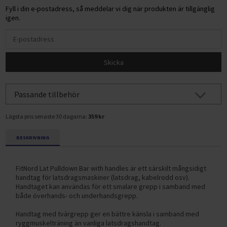
Fyll i din e-postadress, så meddelar vi dig när produkten är tillgänglig
igen.
Skicka
Passande tillbehör
Lägsta pris senaste 30 dagarna:
359 kr
BESKRIVNING
FitNord Lat Pulldown Bar with handles är ett särskilt mångsidigt
handtag för latsdragsmaskiner (latsdrag, kabelrodd osv).
Handtaget kan användas för ett smalare grepp i samband med
både överhands- och underhandsgrepp.
Handtag med tvärgrepp ger en bättre känsla i samband med
ryggmuskelträning än vanliga latsdragshandtag.