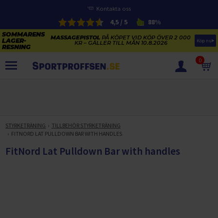
Kontakta oss
4,5 / 5
88%
MASSAGEPISTOL
PÅ KÖPET VID KÖP ÖVER 2 000
Köp nu
KR – GÄLLER TILL MÅN 10.8.2026
0
PRODUKTER
SOMMARENS LAGERRENSNING
ELCYKLARNAS SOMMARFÖRSÄLJNING
STYRKETRÄNING
TILLBEHÖR STYRKETRÄNING
Paketerbjudanden
FITNORD LAT PULLDOWN BAR WITH HANDLES
KAJAKER OCH SUP-BRÄDOR
KOSTTILLSKOTT
FitNord Lat Pulldown Bar with handles
REA PÅ STUDSMATTOR
ELCYKLAR
SOMMARREA PÅ TRÄNING OCH STYRKETRÄNING
ELCYKLAR DAM
SOMMARIDROTT
CYKELTILLBEHÖR & RESERVDELAR OUTLET
ELCYKLAR HERR
STUDSMATTOR
STYRKETRÄNING
HÄLSA & VÄLMÅENDE – SÄSONGSRENSNING
ELCYKLAR CITY
KAJAKER
BÄNKAR OCH STÄLLNINGAR
TRÄNINGSMASKINER