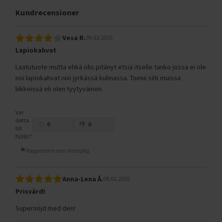
Kundrecensioner
Vesa R.
09.02.2025
Lapiokahvat
Laatutuote mutta ehkä olis pitänyt etsiä itselle tanko jossa ei ole
noi lapiokahvat niin jyrkässä kulmassa. Toimii silti muissa
liikkeissä eli olen tyytyväinen.
Var
detta
0
0
till
hjälp?
Rapportera som olämplig
Anna-Lena Å.
08.01.2025
Prisvärd!
Supernöjd med den!