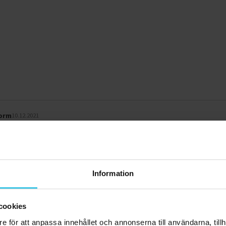
torm
10.12.2021
och han är så nöjd.
0
Information
.03.2021
ro
cookies
tta "ehjänä" ja siistissä paketissa kiitettävän nopeasti tilauksesta. Sitten in
e för att anpassa innehållet och annonserna till användarna, tillh