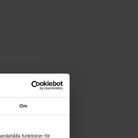
Rapportera som olämplig
Om
nolla tätä FitNord
andahålla funktioner för