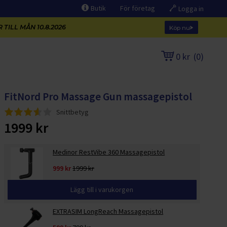
Butik
För företag
Logga in
 TILL MÅN 10.8.2026
Köp nu
0 kr
(
0
)
FitNord Pro Massage Gun massagepistol
Snittbetyg
1999 kr
Medinor RestVibe 360 Massagepistol
999 kr
1999 kr
Lägg till i varukorgen
EXTRASIM LongReach Massagepistol