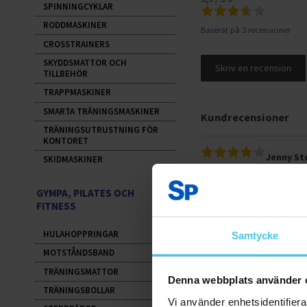
SPINNINGCYKLAR
RODDMASKINER
Baserat på 2 recensioner
CROSSTRAINERS
SKYDDSMATTOR OCH
Skriv en recension
TILLBEHÖR
TRAPPMASKINER
SMARTA TRÄNINGSMASKINER
Kundrecensioner
TRÄNINGSUTRUSTNING FÖR
KONTORET
Jenny S
SKIDMASKINER
Köpte den till min man 
GYMPA, PILATES OCH
FITNESS
Var detta till hjälp?
0
HULAHOPPRINGAR
Samtycke
MOTSTÅNDSBAND
Eicca62
30
TRÄNINGSMATTOR
FitNord Massage Gun P
Denna webbplats använder 
TRÄNINGSBOLLAR
Laite tuli Matkahuollon kau
Vi använder enhetsidentifierar