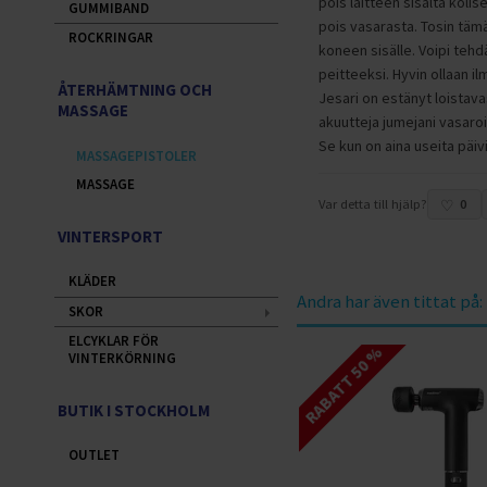
pois laitteen sisältä kolis
GUMMIBAND
pois vasarasta. Tosin tämä
ROCKRINGAR
koneen sisälle. Voipi tehd
peitteeksi. Hyvin ollaan il
ÅTERHÄMTNING OCH
Jesari on estänyt loistavas
MASSAGE
akuutteja jumejani vasaro
Se kun on aina useita päivi
MASSAGEPISTOLER
MASSAGE
Var detta till hjälp?
0
VINTERSPORT
KLÄDER
Andra har även tittat på:
SKOR
ELCYKLAR FÖR
RABATT 50 %
VINTERKÖRNING
BUTIK I STOCKHOLM
OUTLET