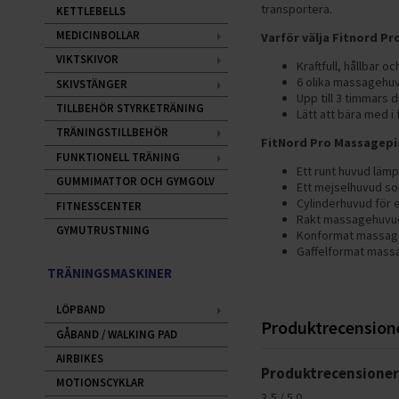
transportera.
KETTLEBELLS
MEDICINBOLLAR
Varför välja Fitnord P
VIKTSKIVOR
Kraftfull, hållbar o
6 olika massagehuv
SKIVSTÄNGER
Upp till 3 timmars dr
TILLBEHÖR STYRKETRÄNING
Lätt att bära med i
TRÄNINGSTILLBEHÖR
FitNord Pro Massagepi
FUNKTIONELL TRÄNING
Ett runt huvud läm
GUMMIMATTOR OCH GYMGOLV
Ett mejselhuvud so
Cylinderhuvud för 
FITNESSCENTER
Rakt massagehuvud
GYMUTRUSTNING
Konformat massage
Gaffelformat massa
TRÄNINGSMASKINER
LÖPBAND
Produktrecension
GÅBAND / WALKING PAD
AIRBIKES
Produktrecensione
MOTIONSCYKLAR
3,5 / 5.0