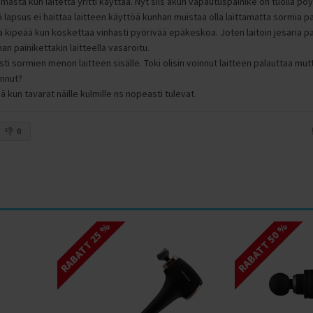
emasta kun laitetta yritti käyttää. Nyt siis akun vapautuspainike on tuolla pöy
 lapsus ei haittaa laitteen käyttöä kunhan muistaa olla laittamatta sormia 
ä kipeää kun koskettaa vinhasti pyörivää epäkeskoa. Joten laitoin jesaria p
man painikettakin laitteella vasaroitu.
ti sormien menon laitteen sisälle. Toki olisin voinnut laitteen palauttaa mutta
innut?
ä kun tavarat näille kulmille ns nopeasti tulevat.
0
RABATT 25 %
RABATT 50 %