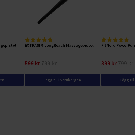
agepistol
EXTRASIM LongReach Massagepistol
FitNord PowerPun
599 kr
799 kr
399 kr
799 kr
gen
Lägg till i varukorgen
Lägg til