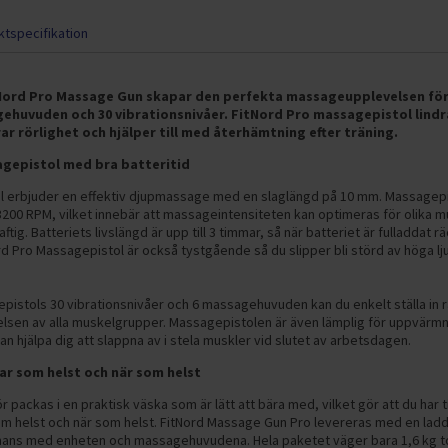
tspecifikation
tNord Pro Massage Gun skapar den perfekta massageupplevelsen för
gehuvuden och 30 vibrationsnivåer. FitNord Pro massagepistol lind
ar rörlighet och hjälper till med återhämtning efter träning.
sagepistol med bra batteritid
l erbjuder en effektiv djupmassage med en slaglängd på 10 mm. Massagepi
3200 RPM, vilket innebär att massageintensiteten kan optimeras för olika 
raftig. Batteriets livslängd är upp till 3 timmar, så när batteriet är fulladdat rä
 Pro Massagepistol är också tystgående så du slipper bli störd av höga ljud
istols 30 vibrationsnivåer och 6 massagehuvuden kan du enkelt ställa in r
sen av alla muskelgrupper. Massagepistolen är även lämplig för uppvärmni
an hjälpa dig att slappna av i stela muskler vid slutet av arbetsdagen.
ar som helst och när som helst
packas i en praktisk väska som är lätt att bära med, vilket gör att du har til
 helst och när som helst. FitNord Massage Gun Pro levereras med en ladda
mans med enheten och massagehuvudena. Hela paketet väger bara 1,6 kg tot