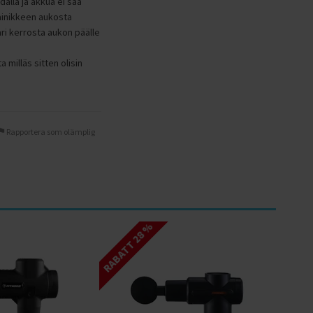
dällä ja akkua ei saa
painikkeen aukosta
ari kerrosta aukon päälle
 milläs sitten olisin
Rapportera som olämplig
RABATT 28 %