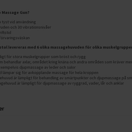
ro Massage Gun?
ch tyst vid användning
uden och 30 vibrationsnivåer
iftstid
 förvaringsväskan
stol levereras med 6 olika massagehuvuden för olika muskelgruppe
pligt för stora muskelgrupper som bröst och rygg
m behandlar axlar, området kring knäna och andra områden som kräver me
exempelvis djupmassage av leder och sulor
 lämpar sig för avkopplande massage för hela kroppen
huvud är lämpligt för behandling av smärtpunkter och djupmassage på s
gehuvud är lämpligt för djupmassage av ryggrad, vader, lår och anklar
er
r