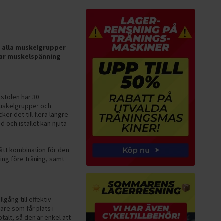
 alla muskelgrupper
rar muskelspänning
stolen har 30
muskelgrupper och
cker det till flera längre
 och istället kan njuta
ätt kombination för den
ng före träning, samt
lgång till effektiv
re som får plats i
alt, så den är enkel att