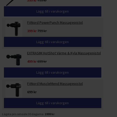
599 kr
799 kr
Lägg till i varukorgen
FitNord PowerPunch Massagepistol
399 kr
799 kr
Lägg till i varukorgen
EXTRASIM HotShot Värme & Kyla Massagepistol
499 kr
699 kr
Lägg till i varukorgen
FitNord MuscleMend Massagepistol
699 kr
Lägg till i varukorgen
Lägsta pris senaste 30 dagarna:
1999 kr