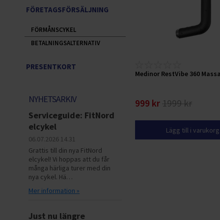
FÖRETAGSFÖRSÄLJNING
FÖRMÅNSCYKEL
BETALNINGSALTERNATIV
PRESENTKORT
Medinor RestVibe 360 Mass
NYHETSARKIV
999 kr
1999 kr
Serviceguide: FitNord
elcykel
Lägg till i varukor
06.07.2026
14.31
Grattis till din nya FitNord
elcykel! Vi hoppas att du får
många härliga turer med din
nya cykel. Hä…
Mer information »
Just nu längre