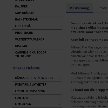
KAJAKER
Beskrivning
Produk
SUP-BRÄDOR
BASKETKORGAR
Den högkvalitativa Fi
HOCKEYMÅL
med sina 6 olika massa
effektivt samt förbättr
PINGISBORD
VATTENTÄTA VÄSKOR
Kraftfull och tyst mas
DISCGOLF
FitNord Pro Massagepisto
vibrationsnivåer på 1800-
CAMPING & OUTDOOR
smärtnivåer från lätt till k
TILLBEHÖR
massagesessioner. FitNord
av massagen!
STYRKETRÄNING
Med FitNords Pro Massagep
optimala massageupplevel
BÄNKAR OCH STÄLLNINGAR
ger lyxig avkoppling och k
FÖRVARING AV VIKTER
Ta hand om din kropp v
HYROX-UTRUSTNING
Massagepistolens tillbehör 
HANTLAR
helkroppsmassage var som
HEMMAGYM
förvaringsväskan tillsam