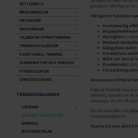
skrivbordet eller soffan. 
KETTLEBELLS
garderob. Med hjul är det
MEDICINBOLLAR
Viktigaste tekniska sp
VIKTSKIVOR
Kontinuerlig effe
SKIVSTÄNGER
Displayfunktione
Hastighet:
1–6 km
TILLBEHÖR STYRKETRÄNING
Maximal användar
TRÄNINGSTILLBEHÖR
Gångytans mått:
Produktens mått
FUNKTIONELL TRÄNING
Mått när den är h
GUMMIMATTOR OCH GYMGOLV
Produktvikt:
24 k
Förpackningssto
FITNESSCENTER
Vem passar FitNord Sli
GYMUTRUSTNING
FitNord SlimWalk One är pe
TRÄNINGSMASKINER
aktivitet, oavsett om du 
ramen gör att den får pla
LÖPBAND
Om du letar efter ett gåba
GÅBAND / WALKING PAD
träningsmöjligheter.
AIRBIKES
Starta ett mer aktivt l
MOTIONSCYKLAR