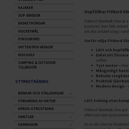
KAJAKER
Hopfällbar FitNord Sli
SUP-BRÄDOR
FitNord SlimWalk One är e
BASKETKORGAR
kontoret. Den fälls enkelt
HOCKEYMÅL
att öka antalet steg i var
PINGISBORD
Varför välja FitNord S
VATTENTÄTA VÄSKOR
Lätt och hopfällb
Enkel att förvara
DISCGOLF
soffan.
CAMPING & OUTDOOR
Tyst motor
–
Den 
TILLBEHÖR
Mångsidigt hast
Bekväm stegkäns
Praktisk fjärrkon
STYRKETRÄNING
Modern design
– 
BÄNKAR OCH STÄLLNINGAR
Lätt träning utan kom
FÖRVARING AV VIKTER
HYROX-UTRUSTNING
FitNord SlimWalk One gör 
eftersom den tysta motorn
HANTLAR
En av de största fördelar
HEMMAGYM