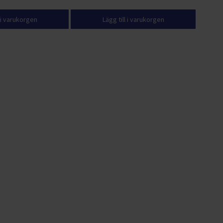
l i varukorgen
Lägg till i varukorgen