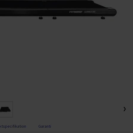
❯
tspecifikation
Garanti