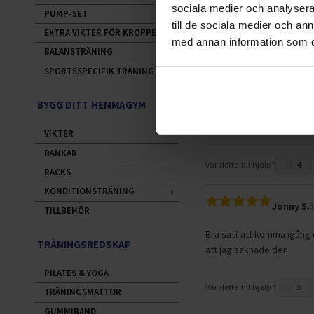
Taittelu on kestävää ja jal
sociala medier och analysera 
PUMP-SET
till de sociala medier och a
EXTRA VIKTER FÖR KROPPEN
Var detta till hjälp?
0
med annan information som du 
BALANSTRÄNING
SPORTSSPECIFIK TRÄNING
Lilli E.
11.1
Mycket nöjd
BYGG DITT HEMMAGYM
Perfekt framför tvn
VIKTER
BÄNKAR
Var detta till hjälp?
4
RACKS
KONDITIONSTRÄNING
Jonny S.
3
TILLBEHÖR
Bra sätt att komma igång 
TRÄNINGSREDSKAP
att jag saknade den.
PILATES & YOGA
Var detta till hjälp?
3
TRÄNINGSMATTOR
GUMMIBAND