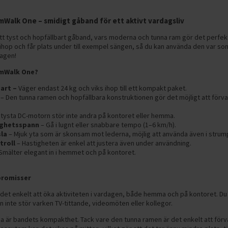
mWalk One – smidigt gåband för ett aktivt vardagsliv
tt tyst och hopfällbart gåband, vars moderna och tunna ram gör det perfek
 ihop och får plats under till exempel sängen, så du kan använda den var som
dagen!
limWalk One?
art –
Väger endast 24 kg och viks ihop till ett kompakt paket.
– Den tunna ramen och hopfällbara konstruktionen gör det möjligt att förva
tysta DC-motorn stör inte andra på kontoret eller hemma.
ighetsspann
– Gå i lugnt eller snabbare tempo (1–6 km/h).
la
– Mjuk yta som är skonsam mot lederna, möjlig att använda även i strum
troll
– Hastigheten är enkel att justera även under användning.
Smälter elegant in i hemmet och på kontoret.
promisser
det enkelt att öka aktiviteten i vardagen, både hemma och på kontoret. Du k
 inte stör varken TV-tittande, videomöten eller kollegor.
na är bandets kompakthet. Tack vare den tunna ramen är det enkelt att för