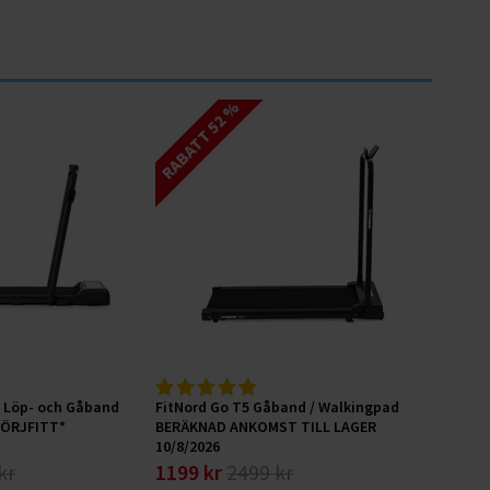
RABATT 52 %
+ Löp- och Gåband
FitNord Go T5 Gåband / Walkingpad
MÖRJFITT*
BERÄKNAD ANKOMST TILL LAGER
10/8/2026
kr
1199 kr
2499 kr