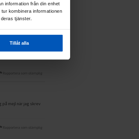
n information från din enhet
 tur kombinera informationen
Rapportera som olämplig
deras tjänster.
Tillåt alla
Rapportera som olämplig
 på mejl när jag skrev
Rapportera som olämplig