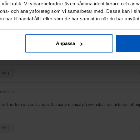
at on tykännyt laitteella kävelystä.
vår trafik. Vi vidarebefordrar även sådana identifierare och anna
nnons- och analysföretag som vi samarbetar med. Dessa kan i sin
6
har tillhandahållit eller som de har samlat in när du har använt 
2.2025
Anpassa
6
0.09.2025
med motion oavsett väder. Saknade manual på svenska men fick den till mig
8