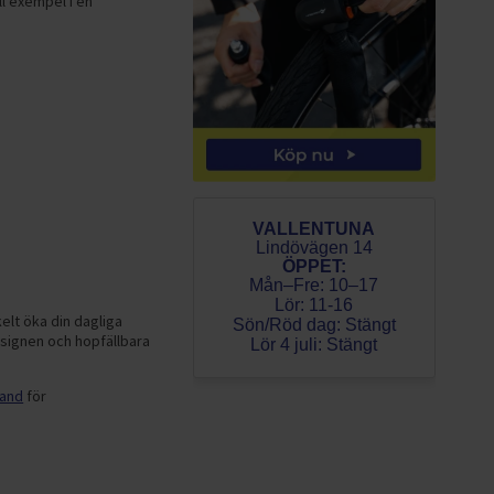
ll exempel i en
VALLENTUNA
Lindövägen 14
ÖPPET:
Mån–Fre: 10–17
Lör: 11-16
elt öka din dagliga
Sön/Röd dag: Stängt
esignen och hopfällbara
Lör 4 juli: Stängt
band
för