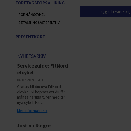
FÖRETAGSFÖRSÄLJNING
Lägg till i varukor
FÖRMÅNSCYKEL
BETALNINGSALTERNATIV
PRESENTKORT
NYHETSARKIV
Serviceguide: FitNord
elcykel
06.07.2026
14.31
Grattis till din nya FitNord
elcykel! Vi hoppas att du får
många härliga turer med din
nya cykel. Hä…
Mer information »
Just nu längre