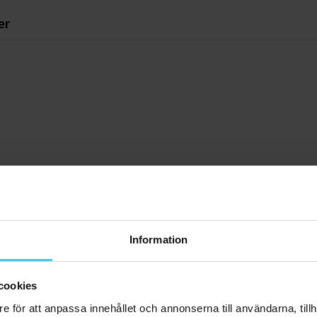
er
r
Information
.03.2026
cookies
2025.
säätäminen kuuluu kovempaa.
e för att anpassa innehållet och annonserna till användarna, tillh