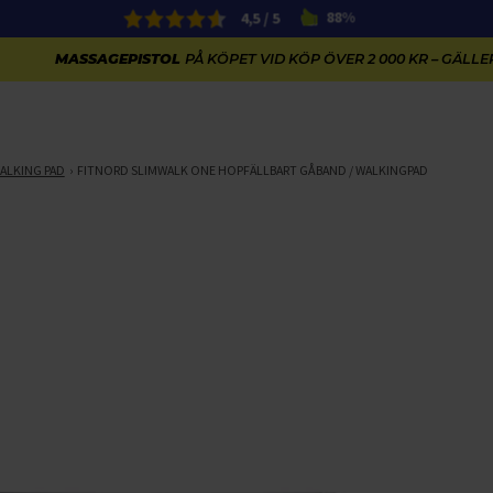
4,5 / 5
88%
MASSAGEPISTOL
PÅ KÖPET VID KÖP ÖVER 2 000 KR – GÄLLER
ALKING PAD
FITNORD SLIMWALK ONE HOPFÄLLBART GÅBAND / WALKINGPAD