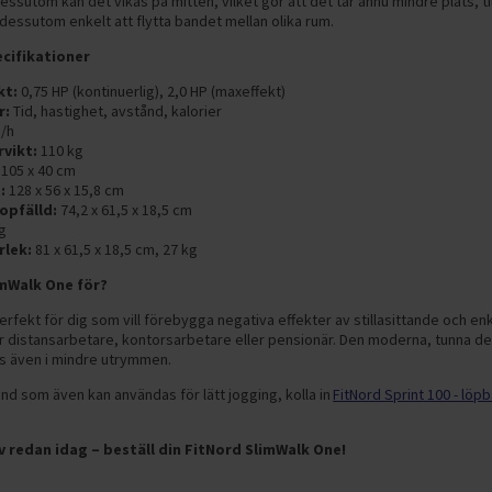
Dessutom kan det vikas på mitten, vilket gör att det tar ännu mindre plats, ti
 dessutom enkelt att flytta bandet mellan olika rum.
ecifikationer
kt:
0,75 HP (kontinuerlig), 2,0 HP (maxeffekt)
r:
Tid, hastighet, avstånd, kalorier
/h
vikt:
110 kg
105 x 40 cm
:
128 x 56 x 15,8 cm
opfälld:
74,2 x 61,5 x 18,5 cm
g
rlek:
81 x 61,5 x 18,5 cm, 27 kg
mWalk One för?
rfekt för dig som vill förebygga negativa effekter av stillasittande och enk
är distansarbetare, kontorsarbetare eller pensionär. Den moderna, tunna d
ts även i mindre utrymmen.
nd som även kan användas för lätt jogging, kolla in
FitNord Sprint 100 - löp
iv redan idag – beställ din FitNord SlimWalk One!