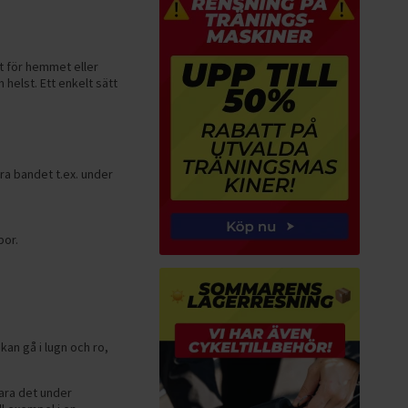
t för hemmet eller
 helst. Ett enkelt sätt
ra bandet t.ex. under
por.
an gå i lugn och ro,
vara det under