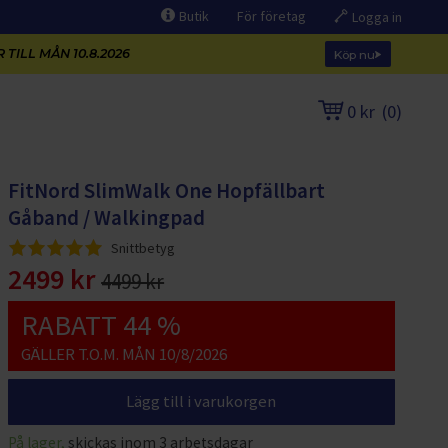
Butik
För företag
Logga in
 TILL MÅN 10.8.2026
Köp nu
0 kr
(
0
)
FitNord SlimWalk One Hopfällbart
Gåband / Walkingpad
Snittbetyg
2499 kr
4499 kr
RABATT 44 %
GÄLLER T.O.M. MÅN 10/8/2026
Lägg till i varukorgen
På lager,
skickas inom 3 arbetsdagar